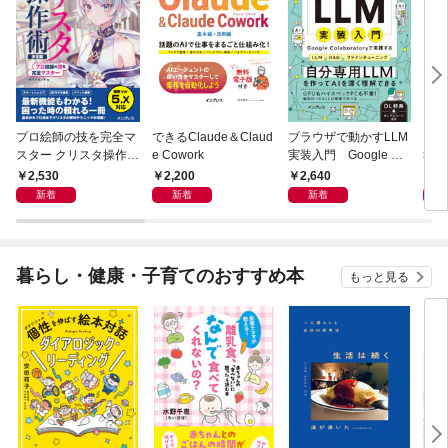
プロ絵師の技を完全マ
できるClaude＆Claud
ブラウザで動かすLLM
電子
スター クリスタ操作術
e Cowork
実装入門 Google Col
報告
決定版 改訂2版 CLIP S
aboratoryで実践するL
2,530
2,200
2,640
9
TUDIO PAINT PRO/E
LM・RAG・ファイン
新着
新着
新着
X/iPad対応
チューニング
暮らし・健康・子育てのおすすめ本
もっと見る