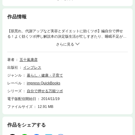
作品情報
【肌荒れ、代謝アップなど美容とダイエットに効くツボ】編自分で押せ
る！よく効くツボ押し解説本の決定版生活が忙しすぎたり、睡眠不足が続
くと、肉体と精神に負荷が加わってさまざまな不調を招きます。よく眠れ
なかった翌日は、頭が痛かったり、ボーッとしたりして、一日が台なしに
なってしまうものです。このような不調の原因は、肉体的・精神的ストレ
スによって神経の流れが悪くなって、情報がうまく脳に伝わらなくなって
著者
五十嵐康彦
いるせいです。本著では、私たちの体に無数に分布するツボから、これだ
出版社
インプレス
け知っておけばたいていの症状に対応可能なツボを厳選し、痛みや症状、
悩み別にまとめました。帰宅後のリラックスタイムや入浴時、また仕事中
ジャンル
暮らし・健康・子育て
の休憩時間などにお試しください！＜本編に掲載されている症状・効果
レーベル
impress QuickBooks
＞・肌荒れ・ニキビ、吹き出物・シミ、シワ、くすみ・抜け毛、白髪・代
謝アップ・脂肪燃焼・お腹やせ・デトックス▼著者紹介五十嵐康彦1941
シリーズ
自分で押せる万能ツボ
年、横浜生まれ。指圧、マッサージ師。1954年頃より、ヒマラヤの聖者ヨ
電子版配信開始日
2014/11/19
ギに強くひかれ、ヨーガを独習。1965年、沖正弘氏に師事。本格的なヨー
ファイルサイズ
12.91 MB
ガの指導を受けたのち、ヨーロッパ・アジア諸国をめぐり、「ゾーンセラ
ピー（反射帯治療）」と出合う。その海外での豊富な経験をもとに反射帯
刺激健康法を確立し、リフレクソロジーの先駆けとして活躍。テレビ、雑
誌等で活躍し、現在は後進の指導と研究に邁進している。
作品をシェアする