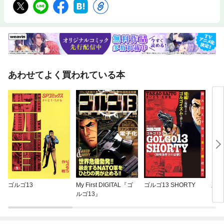
あわせてよく買われている本
ゴルゴ13
My First DIGITAL『ゴ
ゴルゴ13 SHORTY
正直
ルゴ13』