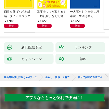
個性を伸ばす絵本対
栄養士ママが教える！
一人暮らしと自炊の思
毎日
話 ダイアロジック・
離乳食、なんで食べ
考法 生活は続く
ず3
リーディング
てくれないの？ 赤ちゃ
1,980
1,650
1,650
9
んの「食べない」に困
新着
新着
新着
ったら読む本
新刊配信予定
ランキング
キャンペーン
無料
漫画無料試し読みならdブック
暮らし・健康・子育て
自分で押せる万能ツボ
アプリならもっと便利で快適に！