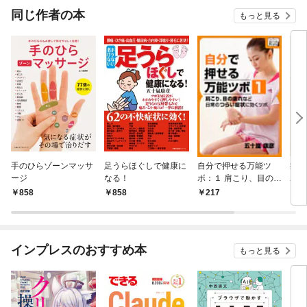
同じ作者の本
もっと見る
手のひらゾーンマッサ
足うらほぐしで健康に
自分で押せる万能ツ
症状
ージ
なる！
ボ：１ 肩こり、目の疲
ボ
れなど日常のつらい症
858
858
217
9
状に効くツボ
インプレスのおすすめ本
もっと見る