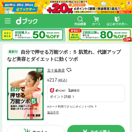
作品検索
カート
はじめての方へ
自分で押せる万能ツボ：５ 肌荒れ、代謝アップ
最新刊
など美容とダイエットに効くツボ
五十嵐康彦
217
(税込)
1
pt
獲得
ポイント詳細
dカード利用でさらにポイント+2%
返品不可
カートへ
今すぐ買う