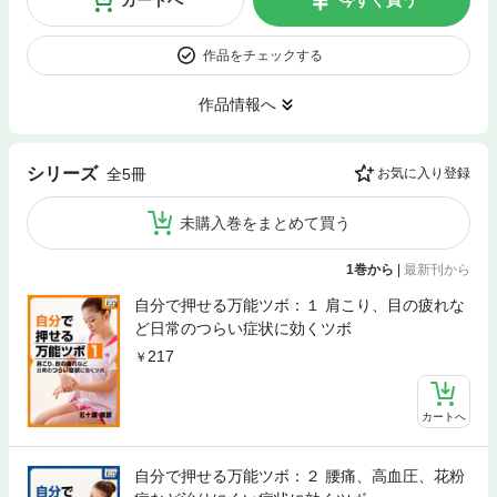
作品をチェックする
作品情報へ
シリーズ
全5冊
お気に入り登録
未購入巻をまとめて買う
1巻から
|
最新刊から
自分で押せる万能ツボ：１ 肩こり、目の疲れな
ど日常のつらい症状に効くツボ
217
カートへ
自分で押せる万能ツボ：２ 腰痛、高血圧、花粉