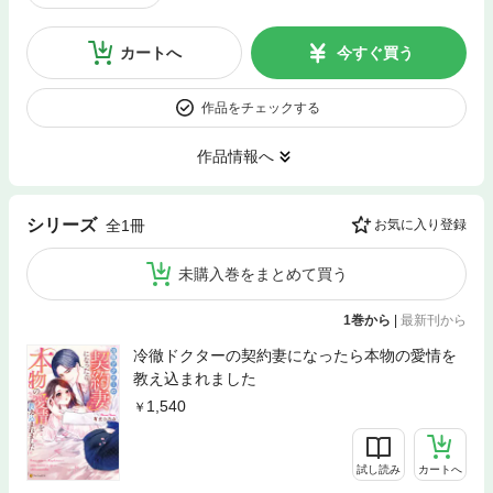
カートへ
今すぐ買う
作品をチェックする
作品情報へ
シリーズ
全1冊
お気に入り登録
未購入巻をまとめて買う
1巻から
|
最新刊から
冷徹ドクターの契約妻になったら本物の愛情を
教え込まれました
1,540
試し読み
カートへ