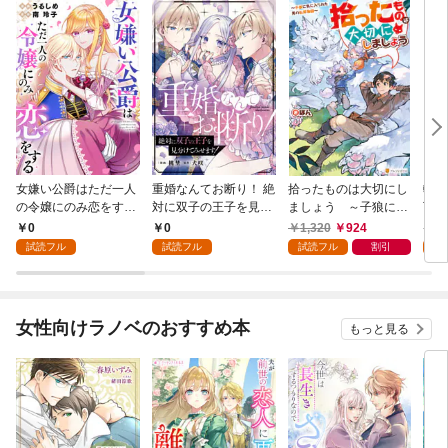
女嫌い公爵はただ一人
重婚なんてお断り！ 絶
拾ったものは大切にし
転生
の令嬢にのみ恋をする
対に双子の王子を見分
ましょう ～子狼に気
下に
（分冊版）第１話
けてみせます！（分冊
に入られた男の転移物
冒険
0
0
1,320
924
1,
版） 第１話
語～
試読フル
試読フル
試読フル
割引
試
女性向けラノベのおすすめ本
もっと見る