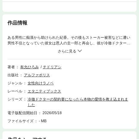
作品情報
ある男性に痴漢から助けられた紀香。その後もストーカー被害などに遭い
男性不信となっていた彼女は恩人の圭一郎と再会し、彼が冷徹ドクターと
呼ばれる外科医であると知る。そんな彼にお礼をしたいと申し出た結果、
執拗な見合い攻勢を避けたい彼の「偽の婚約者」を演じることに。しかし
演技だったはずが、わけあって偽装結婚にまで発展してしまう。その意外
に甘く淫らな生活の中で、二人はお互いに惹かれて……？ クールなエリ
著者
有允ひろみ
チドリアシ
ート医師に身も心も乱されるマリッジラブ！ ※電子版は単行本をもとに
出版社
アルファポリス
編集しています
ジャンル
女性向けラノベ
レーベル
エタニティブックス
シリーズ
冷徹ドクターの契約妻になったら本物の愛情を教え込まれま
した
電子版配信開始日
2026/05/18
ファイルサイズ
- MB