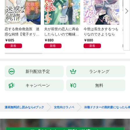
恋する救命救急医 迷
夫が前世の恋人に再会
今世は長生きするつも
話し
惑な純情【電子オリジ
したらしいので離縁し
りなのでさようなら
でし
ナル】
ます
605
880
880
1,
新着
新着
新着
新刊配信予定
ランキング
キャンペーン
無料
漫画無料試し読みならdブック
女性向けラノベ
冷徹ドクターの契約妻になったら