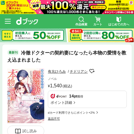
作品検索
カート
はじめての方へ
冷徹ドクターの契約妻になったら本物の愛情を教
最新刊
え込まれました
有允ひろみ
チドリアシ
ノベル
1,540
(税込)
14
pt
獲得
ポイント詳細
dカード利用でさらにポイント+2%
返品不可
試し読み