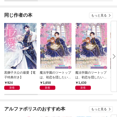
子ママをこの手に取り
囲い
戻す【SS付き】
き】
同じ作者の本
もっと見る
黒獅子大公の最愛【電
魔法学園のツートップ
魔法学園のツートップ
濃蜜
子特典付き】
は、初恋を隠したい
は、初恋を隠したい
長の
盗み聞きで失恋を知っ
盗み聞きで失恋を知っ
版】
924
1,650
1,430
1
たはずの人と結ばれる
たはずの人と結ばれる
新着
新着
新着
まで【特典SS付】
まで【特典SS付】
【イラスト付】【電子
【イラスト付】
限定描き下ろしイラス
ト＆著者直筆コメント
アルファポリスのおすすめ本
もっと見る
入り】