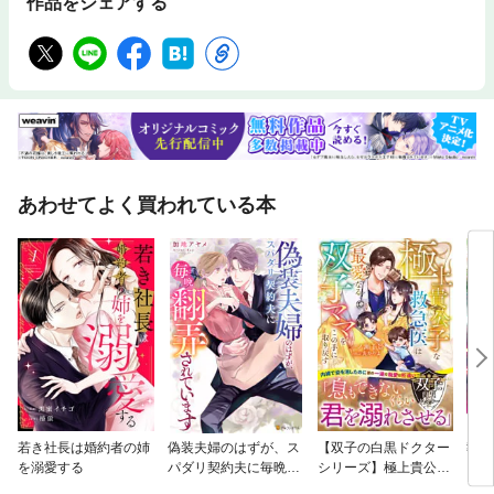
作品をシェアする
あわせてよく買われている本
若き社長は婚約者の姉
偽装夫婦のはずが、ス
【双子の白黒ドクター
執着
を溺愛する
パダリ契約夫に毎晩翻
シリーズ】極上貴公子
ロッ
弄されています
な救急医は最愛なる双
会で