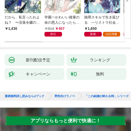
だから、私言ったわよ
学園一かわいい後輩の
雑用スキルで生き延び
天才
ね？ 〜没落令嬢の案
命の恩人になったら、
る —リストラ社会人
私の
外楽しい領地改革〜
通い妻になって関係を
のソロダンジョン攻略
戻っ
814
407
1,650
1,
1,430
迫ってくる。
記—
して
割引
新着
試読増量
新刊配信予定
ランキング
キャンペーン
無料
漫画無料試し読みならdブック
男性向けラノベ
「この結婚が終わる時」シリーズ
アプリならもっと便利で快適に！