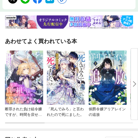
あわせてよく買われている本
断罪された負け組令嬢
「死んでみろ」と言わ
侯爵令嬢アリアレイン
授か
ですが、時間を戻せる
れたので死にました。
の追放
身籠
ようになったので今度
して
こそ幸せになります
【単
【単話】