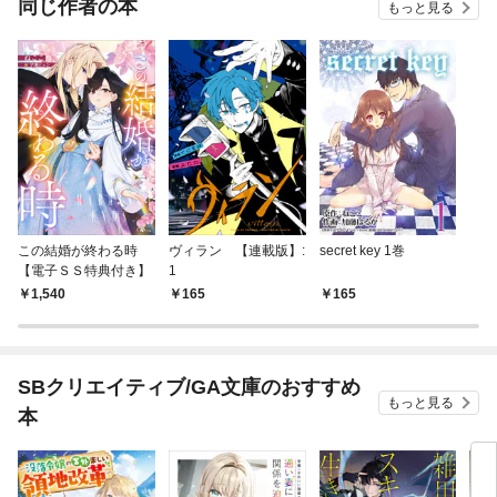
同じ作者の本
もっと見る
この結婚が終わる時
ヴィラン 【連載版】:
secret key 1巻
【電子ＳＳ特典付き】
1
1,540
165
165
SBクリエイティブ/GA文庫のおすすめ
もっと見る
本