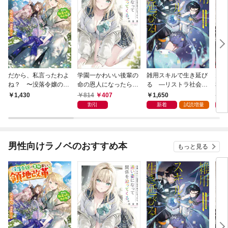
だから、私言ったわよ
学園一かわいい後輩の
雑用スキルで生き延び
天才
ね？ 〜没落令嬢の案
命の恩人になったら、
る —リストラ社会人
私の
外楽しい領地改革〜
通い妻になって関係を
のソロダンジョン攻略
戻っ
814
407
1,650
1,
1,430
迫ってくる。
記—
して
割引
新着
試読増量
男性向けラノベのおすすめ本
もっと見る