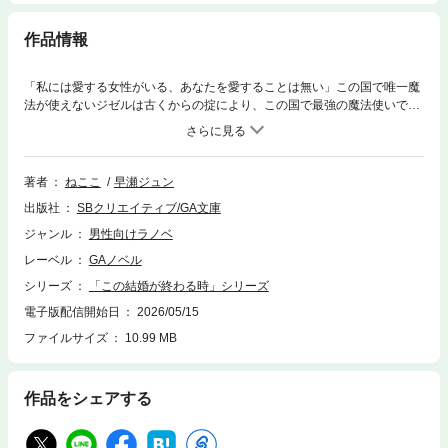
作品情報
「私には愛する女性がいる、あなたを愛することは無い」この国で唯一魔
法が使えないジゼルは古くからの掟により、この国で最強の魔法使いであ
る公爵家のロランと結婚した。しかし、ロランには愛する王女シャルロッ
トがいる。慣習により定められた婚姻期間は五カ月。「それまでは我慢す
るが私に何も期待しないでくれ」ロランには冷たく扱われ、周囲からは王
女の恋路を邪魔する『悪女』だと罵られる。嫌われ、疎まれ、誰一人味方
著者
ねここ
早瀬ジュン
のいないこの国で悪女の結婚生活が始まった。だが、魔法が使えないジゼ
出版社
SBクリエイティブ/GA文庫
ルには実は大きな秘密が隠されていて——『この結婚が終わる時』——私
は消えます。皆様の“お望み”通り。不遇だった悪女の大逆転ロマンス、開
ジャンル
男性向けラノベ
幕。電子版には特典ショートストーリー「ロランの休み」を収録！※電子
レーベル
GAノベル
版は紙書籍版と一部異なる場合がありますので、あらかじめご了承くださ
い
シリーズ
「この結婚が終わる時」シリーズ
電子版配信開始日
2026/05/15
ファイルサイズ
10.99 MB
作品をシェアする