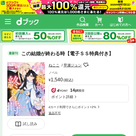
作品検索
カート
はじめての方へ
この結婚が終わる時【電子ＳＳ特典付き】
最新刊
ねここ
早瀬ジュン
ノベル
1,540
(税込)
14
pt
獲得
ポイント詳細
dカード利用でさらにポイント+2%
返品不可
試し読み