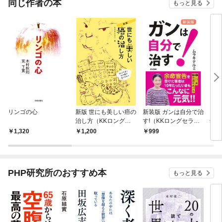
同じ作者の本
もっと見る
リンゴの心
新版 世にも美しい癌の
新装版 ガンは自分で治
日本
治し方（KKロングセ
す!（KKロングセラー
然栽
ラーズ）
ズ）
世界
1,320
1,200
999
1,
PHP研究所のおすすめ本
もっと見る