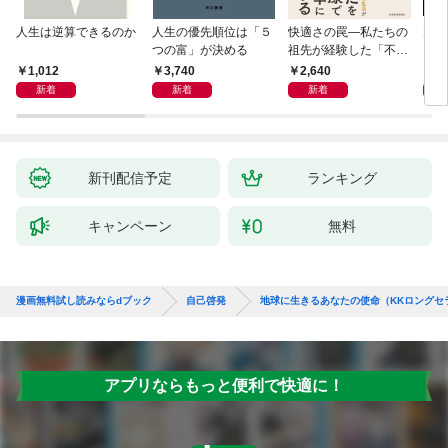
人生は逆算できるのか
人生の優先順位は「５
快適さの罠―私たちの
大江
つの富」が決める
祖先が経験した「不快
さ」が人生を充実させ
1,012
3,740
2,640
4,
る
新着
新着
新着
新刊配信予定
ランキング
キャンペーン
無料
漫画無料試し読みならdブック
自己啓発
地球に生きるあなたの使命（KKロングセ
アプリならもっと便利で快適に！