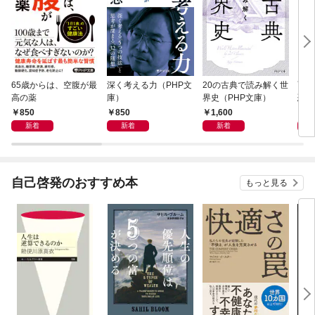
65歳からは、空腹が最
深く考える力（PHP文
20の古典で読み解く世
面白
高の薬
庫）
界史（PHP文庫）
恐竜
850
850
1,600
9
新着
新着
新着
自己啓発のおすすめ本
もっと見る