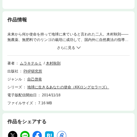
作品情報
未来から何か使命を持って地球に来ていると言われた二人。木村秋則――
無農薬、無肥料でのリンゴの栽培に成功して、国内外に自然農法の指導・
講演をしている。ムラキテルミ――余命半年といわれた末期肝臓ガンを断
食で克服。驚くほど元気で、「奇跡」と呼ばれるガン治療体験を多くの人
に語っ ている。
著者
ムラキテルミ
木村秋則
出版社
PHP研究所
ジャンル
自己啓発
シリーズ
地球に生きるあなたの使命（KKロングセラーズ）
電子版配信開始日
2014/11/18
ファイルサイズ
7.16 MB
作品をシェアする