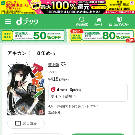
作品検索
カート
はじめての方へ
アキカン！ ８缶めっ
藍上陸
ノベル
418
(税込)
3
pt
獲得
ポイント詳細
dカード利用でさらにポイント+2%
返品不可
試し読み