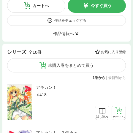
カートへ
今すぐ買う
作品をチェックする
作品情報へ
シリーズ
全10冊
お気に入り登録
未購入巻をまとめて買う
1巻から
|
最新刊から
アキカン！
418
試し読み
カートへ
アキカン！ ２缶めっ