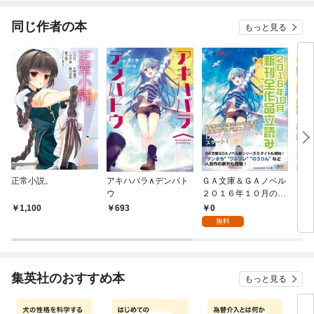
てくれません！？@C
OMIC
同じ作者の本
もっと見る
正常小説。
アキハバラ∧デンパト
ＧＡ文庫＆ＧＡノベル
アキ
ウ
２０１６年１０月の新
刊 全作品立読み（合
0
1,100
693
4
本版）
無料
集英社のおすすめ本
もっと見る