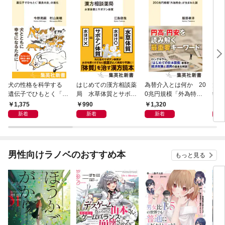
犬の性格を科学する
はじめての漢方相談薬
為替介入とは何か 20
大江
遺伝子でひもとく「最
局 水草体質とサボテ
0兆円規模「外為特
学と
良の友」の進化
ン体質
会」が生まれた謎
から
1,375
990
1,320
1,
新着
新着
新着
男性向けラノベのおすすめ本
もっと見る