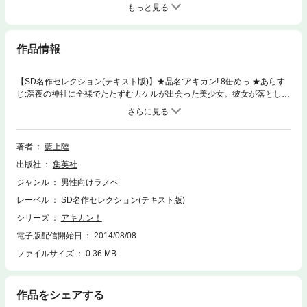
もっと見る
作品情報
【SD名作セレクション(テキスト版)】★品名:アキカン! 8缶めっ ★あらす
じ:深夜の神社に全裸でたたずむカケルが出会った美少女。彼女が落とした
カードが、芸能事務所の通行証だと知ったカケルは、これをきっかけにア
イドルとお近づきになれると大喜び! 当然メロンやなじみは面白くない。
しかし、再会した少女の正体は…カケルの妹!? アイドルを目指す妹･アユ
ムのオーディション出場にカケルは、メロンたちも参加させることを決め
著者
藍上陸
る。今、カケルのアイドル･プロジェクトがスタートする!! 8缶目、開封!!
出版社
集英社
★賞味期限:開封後はお早めに。なくなる前に新しいメロンソーダを足して
ください。※この商品にはイラストが収録されていません。
ジャンル
男性向けラノベ
レーベル
SD名作セレクション(テキスト版)
シリーズ
アキカン！
電子版配信開始日
2014/08/08
ファイルサイズ
0.36 MB
作品をシェアする