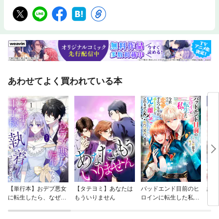
あわせてよく買われている本
【単行本】おデブ悪女
【タテヨミ】あなたは
バッドエンド目前のヒ
結界
に転生したら、なぜか
もういりません
ロインに転生した私、
ラスボス王子様に執着
今世では恋愛するつも
されています
りがチートな兄が離し