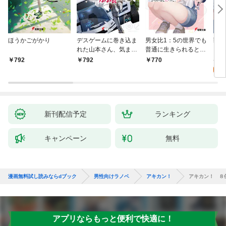
ほうかごがかり
デスゲームに巻き込ま
男女比1：5の世界でも
戦地
れた山本さん、気まま
普通に生きられると思
カシ
にゲームバランスを崩
った？ ～激重感情な
活を
8
792
792
770
壊させる【電子特別
彼女たちが無自覚男子
特典
試
版】
に翻弄されたら～
新刊配信予定
ランキング
キャンペーン
無料
漫画無料試し読みならdブック
男性向けラノベ
アキカン！
アキカン！ ８
アプリならもっと便利で快適に！