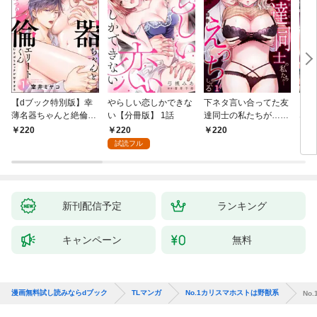
【dブック特別版】幸
やらしい恋しかできな
下ネタ言い合ってた友
「本
薄名器ちゃんと絶倫エ
い【分冊版】 1話
達同士の私たちが…一
なろ
リートくん むさぼりエ
晩中えっちしてる【TL
女が
220
220
220
2
ッチが甘すぎる（分冊
版】(1)
快感
試読フル
版） 【第1話】
た。
新刊配信予定
ランキング
キャンペーン
無料
漫画無料試し読みならdブック
TLマンガ
No.1カリスマホストは野獣系
No