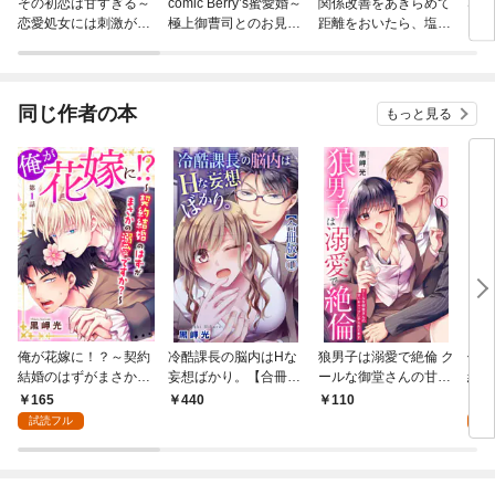
その初恋は甘すぎる～
comic Berry’s蜜愛婚～
関係改善をあきらめて
Sug
恋愛処女には刺激が強
極上御曹司とのお見合
距離をおいたら、塩対
い～
い事情～
応だった婚約者が絡ん
でくるようになりまし
た（コミック） 分冊版
同じ作者の本
もっと見る
俺が花嫁に！？～契約
冷酷課長の脳内はHな
狼男子は溺愛で絶倫 ク
俺が
結婚のはずがまさかの
妄想ばかり。【合冊
ールな御堂さんの甘い
結婚
溺愛ですか？～1
版】1
ギャップにやられてま
溺愛
165
4
440
110
す 1【電子書店限定特
版】
試読フル
試
典付き】