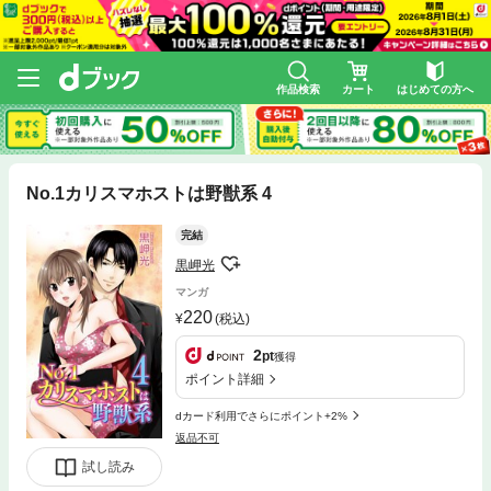
作品検索
カート
はじめての方へ
No.1カリスマホストは野獣系 4
完結
黒岬光
マンガ
220
(税込)
2
pt
獲得
ポイント詳細
dカード利用でさらにポイント+2%
返品不可
試し読み