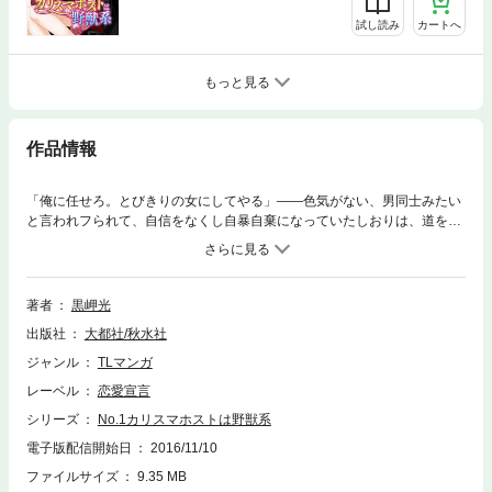
試し読み
カートへ
もっと見る
作品情報
「俺に任せろ。とびきりの女にしてやる」――色気がない、男同士みたい
と言われフられて、自信をなくし自暴自棄になっていたしおりは、道を間
違えたことでホストの鏡也と出会う。鏡也に「枕はしないんだ」と言われ
ながらも、自分の色気を引き出してほしいと色気講座をお願いするしお
り。まずは色気が出るかの確認だと、彼の家の寝室につれこまれ、ホスト
ならではの早業で胸を見られ、舐められて、濡れたあそこに指を挿れられ
著者
黒岬光
て……？
出版社
大都社/秋水社
ジャンル
TLマンガ
レーベル
恋愛宣言
シリーズ
No.1カリスマホストは野獣系
電子版配信開始日
2016/11/10
ファイルサイズ
9.35 MB