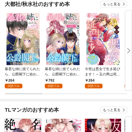
大都社/秋水社のおすすめ本
もっと見る
暴君な姉に捨てられた
暴君な姉に捨てられた
今世は悪女で生き延び
今世
ら、公爵閣下に拾われ
ら、公爵閣下に拾われ
ます！～玉の輿は死亡
ます
ました 1 美しき姉暴君
ました【合冊版】1
フラグなので、落ちこ
フラ
264
792
264
5
ジャクリーン【電子限
ぼれを婿にします～ 1
ぼれ
試読フル
試読フル
試読フル
試
定特典付き】
【合
TLマンガのおすすめ本
もっと見る