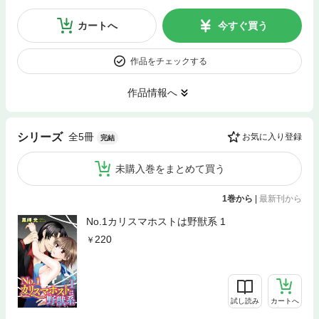
カートへ
今すぐ買う
作品をチェックする
作品情報へ
全5冊
シリーズ
お気に入り登録
完結
未購入巻をまとめて買う
1巻から
|
最新刊から
No.1カリスマホストは野獣系 1
220
試し読み
カートへ