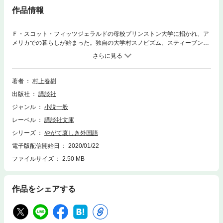
作品情報
Ｆ・スコット・フィッツジェラルドの母校プリンストン大学に招かれ、ア
メリカでの暮らしが始まった。独自の大学村スノビズム、スティーブン・
キング的アメリカ郊外事情、本場でジャズについて思うこと、フェミニズ
ムをめぐる考察、海外で深く悩まされる床屋問題――。『国境の南、太陽
の西』と『ねじまき鳥クロニクル』を執筆した二年あまりをつづった、十
六通のプリンストン便り。
著者
村上春樹
出版社
講談社
ジャンル
小説一般
レーベル
講談社文庫
シリーズ
やがて哀しき外国語
電子版配信開始日
2020/01/22
ファイルサイズ
2.50 MB
作品をシェアする