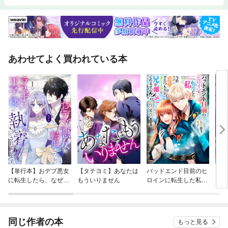
あわせてよく買われている本
【単行本】おデブ悪女
【タテヨミ】あなたは
バッドエンド目前のヒ
【タ
に転生したら、なぜか
もういりません
ロインに転生した私、
リ〜
ラスボス王子様に執着
今世では恋愛するつも
されています
りがチートな兄が離し
てくれません！？@C
OMIC
同じ作者の本
もっと見る