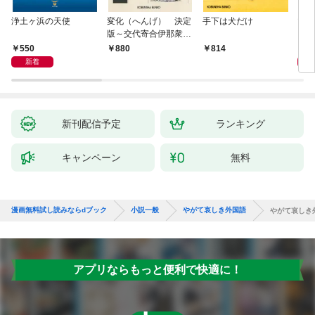
浄土ヶ浜の天使
変化（へんげ） 決定
手下は犬だけ
マリ
版～交代寄合伊那衆異
聞（1）～
550
1,
880
814
新着
新刊配信予定
ランキング
キャンペーン
無料
漫画無料試し読みならdブック
小説一般
やがて哀しき外国語
やがて哀しき
アプリならもっと便利で快適に！