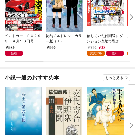
ベストカー ２０２６
徒然チルドレン カラ
信じていた仲間達にダ
魔女
年 ９月１０日号
ー版（１）
ンジョン奥地で殺され
かけたがギフト『無限
589
792
88
7
990
ガチャ』でレベル９９
新着
試読フル
割引
試
９９の仲間達を手に入
れて元パーティーメン
バーと世界に復讐＆
『ざまぁ！』します！
小説一般のおすすめ本
もっと見る
（１）