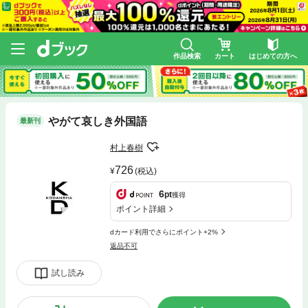
作品検索
カート
はじめての方へ
やがて哀しき外国語
最新刊
村上春樹
726
(税込)
6
pt
獲得
ポイント詳細
dカード利用でさらにポイント+2%
返品不可
試し読み