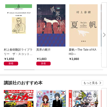
村上春樹翻訳ライブラ
異界の断片
夏帆—The Tale of KA
遠い
リー ザ・スコット・
HO—
潮文
フィッツジェラルド・
1,650
1,683
2,860
9
ブック
新着
新着
講談社のおすすめ本
もっと見る