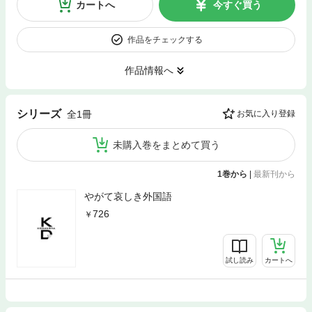
カートへ
今すぐ買う
作品をチェックする
作品情報へ
シリーズ
全1冊
お気に入り登録
未購入巻をまとめて買う
1巻から
|
最新刊から
やがて哀しき外国語
726
試し読み
カートへ