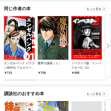
同じ作者の本
もっと見る
エンゼルバンク ドラゴ
魔界の議場（１）
ノベライズ版『インベ
Dr
ン桜外伝 フルカラー版
スターZ』(1)
グス
（１）
715
759
495
6
講談社のおすすめ本
もっと見る