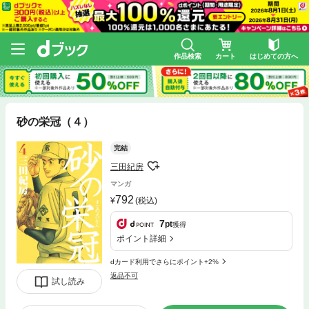
作品検索
カート
はじめての方へ
砂の栄冠（４）
完結
三田紀房
マンガ
792
(税込)
7
pt
獲得
ポイント詳細
dカード利用でさらにポイント+2%
返品不可
試し読み