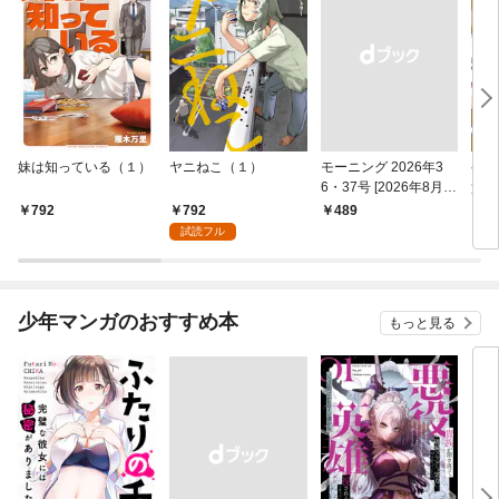
妹は知っている（１）
ヤニねこ（１）
モーニング 2026年3
ゲー
6・37号 [2026年8月6
貴族
日発売]
外れ
792
792
￥489
7
を駆
試読フル
して
少年マンガのおすすめ本
もっと見る