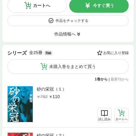
カートへ
今すぐ買う
作品をチェックする
作品情報へ
全25冊
シリーズ
お気に入り登録
完結
未購入巻をまとめて買う
1巻から
|
最新刊から
砂の栄冠（１）
792
110
試し読み
カートへ
砂の栄冠（２）