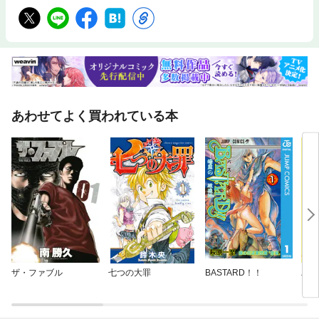
あわせてよく買われている本
ザ・ファブル
七つの大罪
BASTARD！！
バイ
ン