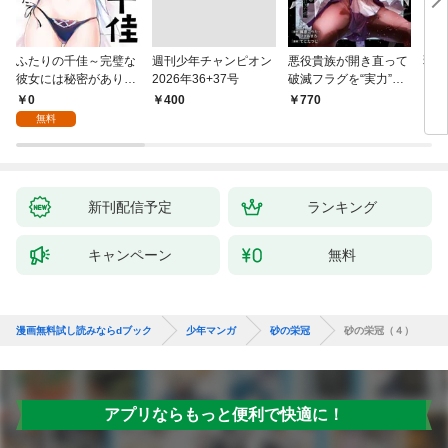
ふたりの千佳～完璧な
週刊少年チャンピオン
悪役貴族が開き直って
弱虫
彼女には秘密がありま
2026年36+37号
破滅フラグを“実力”で
IKE
した(1)
叩き折っていたら、い
0
￥400
770
6
つの間にかヒロイン達
無料
から英雄視されるよう
になった件（コミッ
ク） 1巻
新刊配信予定
ランキング
キャンペーン
無料
漫画無料試し読みならdブック
少年マンガ
砂の栄冠
砂の栄冠（４）
アプリならもっと便利で快適に！