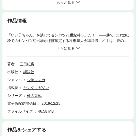
もっと見る
作品情報
「いい子ちゃん」を演じてセンバツ21世紀枠GETだ！ ――勝てば21世紀
枠でのセンバツ初出場がほぼ確定する秋季県大会準決勝。相手は、夏の予
選決勝で敗れた強豪私立・浦和秀学（うらわしゅうがく）だ。樫野（かし
の）は1回表に首尾よく1点を先制したが、ドライチ確実のエース・榎戸
（えのきど）と4番・郷原（ごうはら）はケタ外れの選手！ 「おおきく
猫かぶって作戦」発動だ!! 巻末企画「甲子園研究所～極細眉毛編～」付
著者
三田紀房
き！
出版社
講談社
ジャンル
少年マンガ
掲載誌
ヤングマガジン
シリーズ
砂の栄冠
電子版配信開始日
2019/12/25
ファイルサイズ
46.58 MB
作品をシェアする