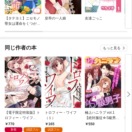
【タテヨミ】ニセモノ
皇帝の一人娘
友達ごっこ
政略
聖女は運命をくつがえ
愛旦
す
て離
せん
同じ作者の本
もっと見る
【電子限定特装版】ト
トロフィー・ワイフ
極上ハニラブ vol.1
お嬢
ロフィー・ワイフ
（１）
【絶対服従☆S級男
時間
（１）【描き下ろしイ
子】
本】
770
165
550
8
ラスト付き】
新着
試読フル
試読フル