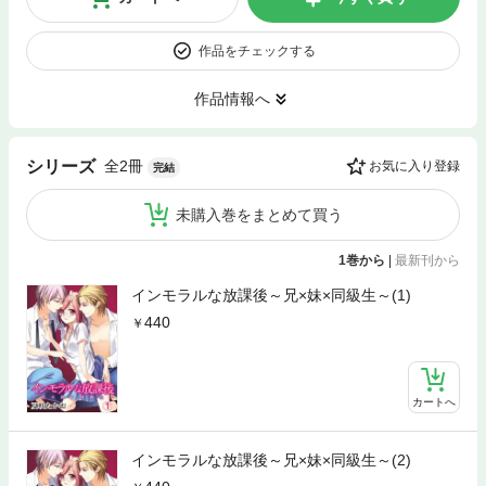
作品をチェックする
作品情報へ
全2冊
シリーズ
お気に入り登録
完結
未購入巻をまとめて買う
1巻から
|
最新刊から
インモラルな放課後～兄×妹×同級生～(1)
440
カートへ
インモラルな放課後～兄×妹×同級生～(2)