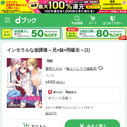
作品検索
カート
はじめての方へ
インモラルな放課後～兄×妹×同級生～(1)
完結
夏咲たかお
極上ハニラブ編集部
マンガ
440
(税込)
4
pt
獲得
ポイント詳細
dカード利用でさらにポイント+2%
返品不可
カートへ
今すぐ買う