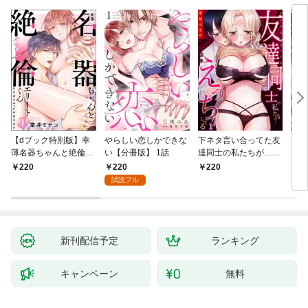
【dブック特別版】幸
やらしい恋しかできな
下ネタ言い合ってた友
「本
薄名器ちゃんと絶倫エ
い【分冊版】 1話
達同士の私たちが…一
なろ
リートくん むさぼりエ
晩中えっちしてる【TL
女が
220
220
220
2
ッチが甘すぎる（分冊
版】(1)
快感
試読フル
版） 【第1話】
た。
新刊配信予定
ランキング
キャンペーン
無料