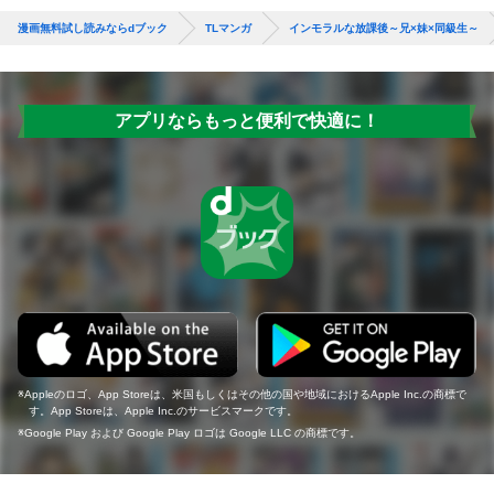
漫画無料試し読みならdブック
TLマンガ
インモラルな放課後～兄×妹×同級生～
アプリならもっと便利で快適に！
Appleのロゴ、App Storeは、米国もしくはその他の国や地域におけるApple Inc.の商標で
す。App Storeは、Apple Inc.のサービスマークです。
Google Play および Google Play ロゴは Google LLC の商標です。