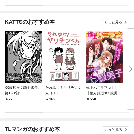
KATTSのおすすめ本
もっと見る
33歳独身女騎士隊長。
それゆけ！ヤリチンく
極上ハニラブ vol.1
快感
第1～6話
ん（１）
【絶対服従☆S級男
れの
子】
でつ
220
165
550
2
TLマンガのおすすめ本
もっと見る