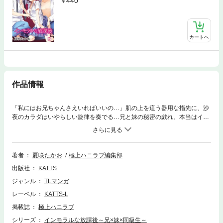
440
カートへ
作品情報
「私にはお兄ちゃんさえいればいいの…」肌の上を這う器用な指先に、沙
夜のカラダはいやらしい旋律を奏でる…兄と妹の秘密の戯れ。本当はイケ
ナイってわかってる。でも…弱い部分を隅々まで責められるから、頭がト
ロトロになってもう何も考えられなくなっちゃうの――。そんなある日、
沙夜は同クラの男子・尾端に強引にセマられる。遊び慣れたカレのキスは
荒々しく、お兄ちゃんとは違う刺激に感じてしまう沙夜。どうしよう、拒
著者
夏咲たかお
極上ハニラブ編集部
めないよぉ…！！尾端との接近を知った兄の態度は豹変……蔑むような冷
出版社
KATTS
たい目で見られながら意地悪にジラされて――！！家ではお兄ちゃん、学
校では同級生から激しく責められて…この快感からもう逃れられない……
ジャンル
TLマンガ
レーベル
KATTS-L
掲載誌
極上ハニラブ
シリーズ
インモラルな放課後～兄×妹×同級生～