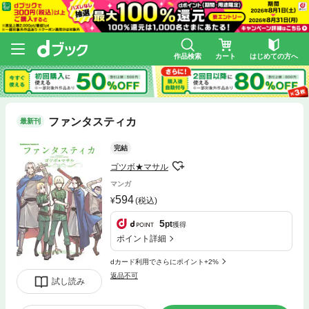
作品検索
カート
はじめての方へ
ファンタスティカ
最新刊
完結
ゴツボ★マサル
マンガ
594
(税込)
5
pt
獲得
ポイント詳細
dカード利用でさらにポイント+2%
返品不可
試し読み