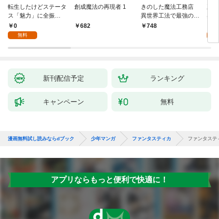
転生したけどステータ
創成魔法の再現者 1
きのした魔法工務店
王位
ス「魅力」に全振
異世界工法で最強の家
兆候
り！？(1)
づくりを（コミック）
入れ
0
0
682
748
１
る。
無料
新刊配信予定
ランキング
キャンペーン
無料
漫画無料試し読みならdブック
少年マンガ
ファンタスティカ
ファンタステ
アプリならもっと便利で快適に！