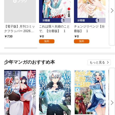
【電子版】月刊コミッ
これは我々夫婦のこと
チェンジリベンジ【分
チェ
クフラッパー 2026年9
で、【分冊版】 1
冊版】 1
月号
0
0
￥730
7
無料
無料
少年マンガのおすすめ本
もっと見る