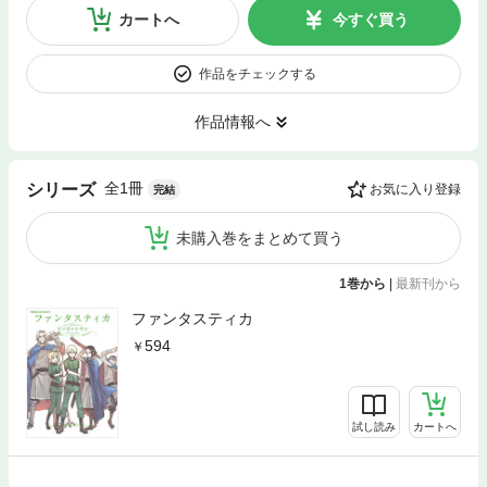
カートへ
今すぐ買う
作品をチェックする
作品情報へ
全1冊
シリーズ
お気に入り登録
完結
未購入巻をまとめて買う
1巻から
|
最新刊から
ファンタスティカ
594
試し読み
カートへ