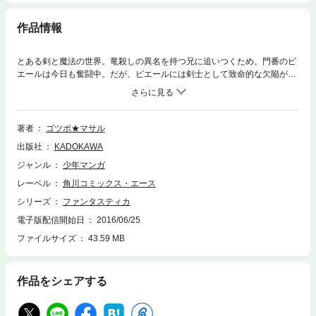
作品情報
とある剣と魔法の世界。竜殺しの異名を持つ兄に追いつくため、門番のピ
エールは今日も奮闘中。だが、ピエールには剣士として致命的な欠陥があ
ったのだ…！？ゴツボ★マサルが描く、痛快オムニバスファンタジー風
味！
著者
ゴツボ★マサル
出版社
KADOKAWA
ジャンル
少年マンガ
レーベル
角川コミックス・エース
シリーズ
ファンタスティカ
電子版配信開始日
2016/06/25
ファイルサイズ
43.59 MB
作品をシェアする