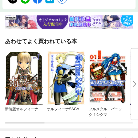
あわせてよく買われている本
新装版オルフィーナ
オルフィーナSAGA
フルメタル・パニッ
ロク
ク！シグマ
禁忌