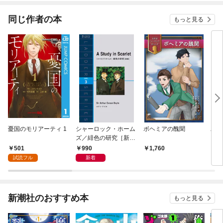
同じ作者の本
もっと見る
憂国のモリアーティ 1
シャーロック・ホーム
ボヘミアの醜聞
二つ
ズ／緋色の研究［新
版］
501
990
1,760
1,
試読フル
新着
新潮社のおすすめ本
もっと見る