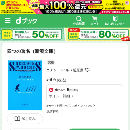
作品検索
カート
はじめての方へ
四つの署名（新潮文庫）
完結
コナン･ドイル
延原謙
605
(税込)
5
pt
獲得
ポイント詳細
dカード利用でさらにポイント+2%
返品不可
試し読み