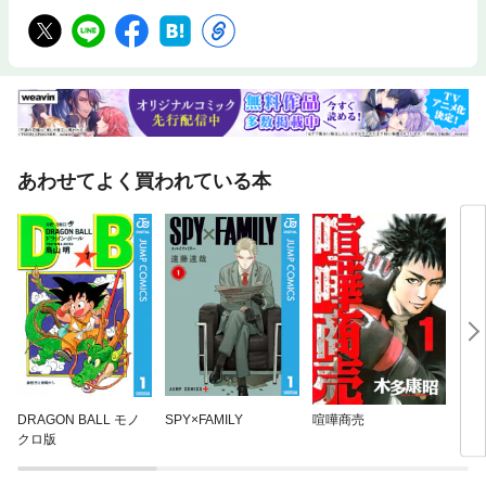
あわせてよく買われている本
DRAGON BALL モノ
SPY×FAMILY
喧嘩商売
コミ
クロ版