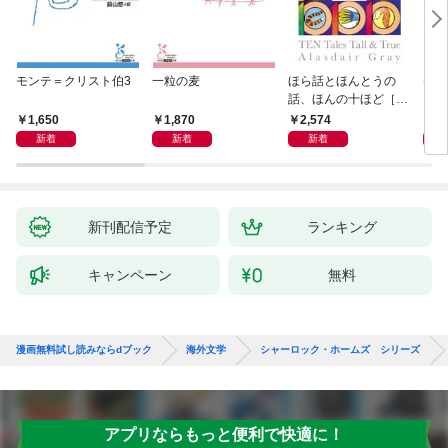
モンテ＝クリスト伯3
一粒の麦
ほら話とほんとうの
美し
話、ほんの十ほど［新
装版］
1,650
1,870
2,574
1,
新着
新着
新着
新刊配信予定
ランキング
キャンペーン
無料
漫画無料試し読みならdブック
海外文学
シャーロック・ホームズ シリーズ
アプリならもっと便利で快適に！