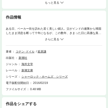
もっと見る
作品情報
ある日、ベーカー街を訪れた若く美しい婦人。父がインドの連隊から帰国
したまま消息を断って十年になるが、この数年、きまった日に高価な真珠
が送られてくるという……。ホームズ達が真珠の所有者を捜し当てた時、
無限の富をもつこの男は殺され、そこには“四つの署名”が——インド王族
秘蔵の宝石箱をめぐってテムズ河に繰り広げられる追跡劇！ ホームズ物
語の2作目にあたる長編。
著者
コナン･ドイル
延原謙
出版社
新潮社
ジャンル
海外文学
レーベル
新潮文庫
シリーズ
シャーロック・ホームズ シリーズ
電子版配信開始日
2016/02/19
ファイルサイズ
0.48 MB
作品をシェアする