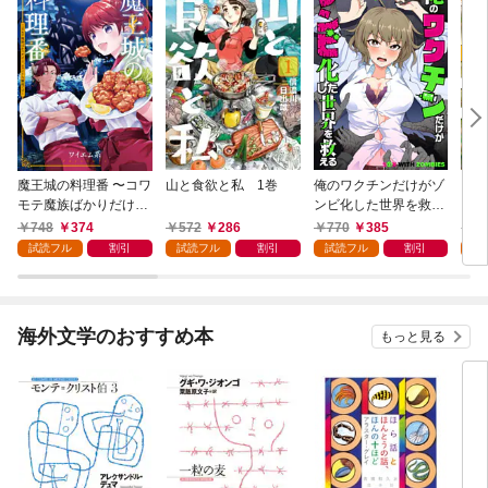
魔王城の料理番 〜コワ
山と食欲と私 1巻
俺のワクチンだけがゾ
クマ
モテ魔族ばかりだけ
ンビ化した世界を救え
ど、ホワイトな職場で
る 1巻
748
374
572
286
770
385
7
す〜 1巻
試読フル
割引
試読フル
割引
試読フル
割引
試
海外文学のおすすめ本
もっと見る