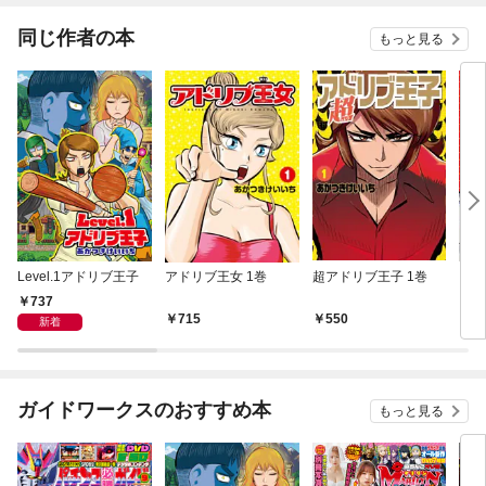
同じ作者の本
もっと見る
Level.1アドリブ王子
アドリブ王女 1巻
超アドリブ王子 1巻
アド
737
715
550
5
新着
ガイドワークスのおすすめ本
もっと見る