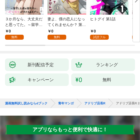
３か月なら、大丈夫だ
妻よ、僕の恋人になっ
ヒトグイ 第1話
世界
と思ってた。～留学し
てくれませんか？ 第1
レベ
た僕の留守中に、一途
話
0
0
0
0
な彼女が汚されるまで
無料
無料
試読フル
～ 1話
新刊配信予定
ランキング
キャンペーン
無料
漫画無料試し読みならdブック
青年マンガ
アドリブ店長R
アドリブ店長R 
アプリならもっと便利で快適に！