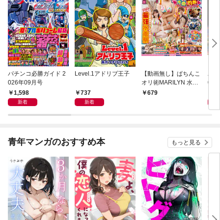
パチンコ必勝ガイド 2
Level.1アドリブ王子
【動画無し】ぱちんこ
パチ
026年09月号
オリ術MARILYN 水着d
02
e灼熱フィーバータイ
1,598
737
1,
679
ム
新着
新着
青年マンガのおすすめ本
もっと見る