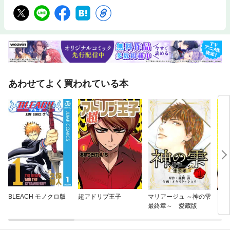
あわせてよく買われている本
BLEACH モノクロ版
超アドリブ王子
マリアージュ ～神の雫
アド
最終章～ 愛蔵版