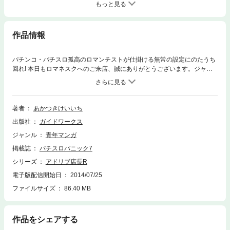
もっと見る
作品情報
パチンコ・パチスロ孤高のロマンチストが仕掛ける無常の設定にのたうち
回れ! 本日もロマネスクへのご来店、誠にありがとうございます。ジャン
ジャンバリバリ出すも落々涙々とハマるも…全てお客様の腕次第ですが
ね。ククク…。
著者
あかつきけいいち
出版社
ガイドワークス
ジャンル
青年マンガ
掲載誌
パチスロパニック7
シリーズ
アドリブ店長R
電子版配信開始日
2014/07/25
ファイルサイズ
86.40 MB
作品をシェアする