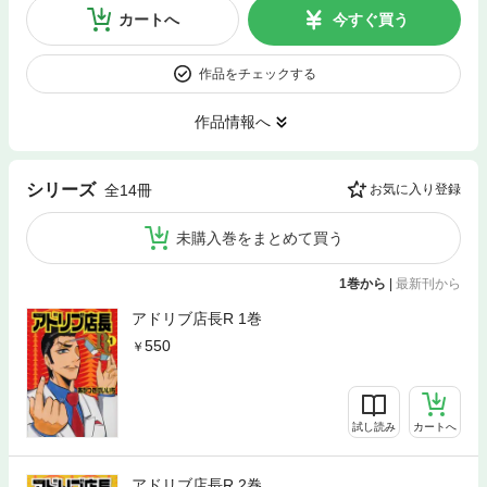
カートへ
今すぐ買う
作品をチェックする
作品情報へ
シリーズ
全14冊
お気に入り登録
未購入巻をまとめて買う
1巻から
|
最新刊から
アドリブ店長R 1巻
550
試し読み
カートへ
アドリブ店長R 2巻