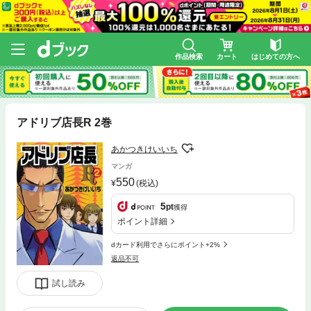
作品検索
カート
はじめての方へ
アドリブ店長R 2巻
あかつきけいいち
マンガ
550
(税込)
5
pt
獲得
ポイント詳細
dカード利用でさらにポイント+2%
返品不可
試し読み