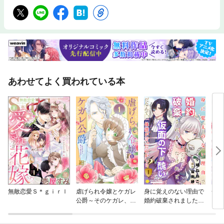
あわせてよく買われている本
無敵恋愛Ｓ＊ｇｉｒｌ
虐げられ令嬢とケガレ
身に覚えのない理由で
一目
公爵～そのケガレ、払
婚約破棄されましたけ
に実
ってみせます！～
れど、仮面の下が醜い
爵令
だなんて、一体誰が言