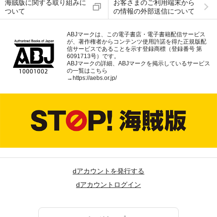
海賊版に関する取り組みに
お客さまのご利用端末から
ついて
の情報の外部送信について
ABJマークは、この電子書店・電子書籍配信サービス
が、著作権者からコンテンツ使用許諾を得た正規版配
信サービスであることを示す登録商標（登録番号 第
6091713号）です。
ABJマークの詳細、ABJマークを掲示しているサービス
の一覧はこちら
→
https://aebs.or.jp/
dアカウントを発行する
dアカウントログイン