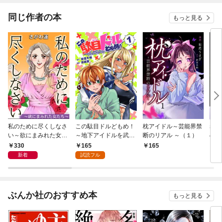
ったのかしら？
同じ作者の本
もっと見る
私のために尽くしなさ
この駄目ドルどもめ！
枕アイドル～芸能界禁
罪び
い～欲にまみれた女た
～地下アイドルを武道
断のリアル ～（１）
のな
ち～
館に立たせないと、ギ
330
165
165
3
ャル社長に僕の内臓売
新着
試読フル
られちゃう！？～(話
売り) #1
ぶんか社のおすすめ本
もっと見る