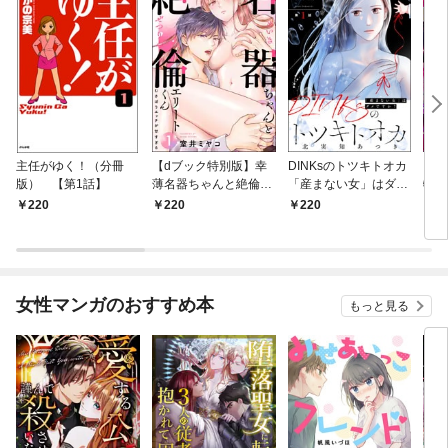
主任がゆく！（分冊
【dブック特別版】幸
DINKsのトツキトオカ
【d
版） 【第1話】
薄名器ちゃんと絶倫エ
「産まない女」はダメ
物伯
リートくん むさぼりエ
ですか？（分冊版）
嬢は
220
220
220
2
ッチが甘すぎる（分冊
【第1話】
（分
版） 【第1話】
話】
女性マンガのおすすめ本
もっと見る