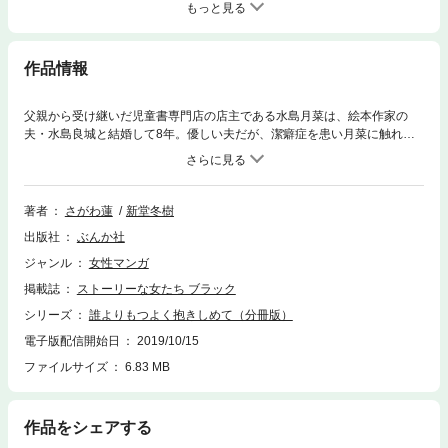
もっと見る
作品情報
父親から受け継いだ児童書専門店の店主である水島月菜は、絵本作家の
夫・水島良城と結婚して8年。優しい夫だが、潔癖症を患い月菜に触れる
こともできず、月菜は内心寂しさを募らせていた。そんなある日、店を訪
れた青年が携帯電話を置き忘れた。着信音に持ち主からだと思った月菜が
電話に出て聞いたのは、ある女からの別れ話だった──。セックスレスの
夫婦を通じて、結婚生活の意義を問う新堂冬樹の純愛小説をコミカライズ
著者
さがわ蓮
新堂冬樹
した注目作!! ※この作品は『ストーリーな女たち ブラック Vol.17』に収
出版社
ぶんか社
録されています。重複購入にご注意ください。
ジャンル
女性マンガ
掲載誌
ストーリーな女たち ブラック
シリーズ
誰よりもつよく抱きしめて（分冊版）
電子版配信開始日
2019/10/15
ファイルサイズ
6.83 MB
作品をシェアする