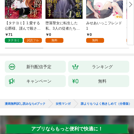
【タテヨミ】1.愛する
堕落聖女に転生した
みせあいっこフレンド
火の
公爵様、謹んで殺させ
私、3人の従者たちに
1
すが
ていただきます！
抱かれて困ってます 第
嫁と
71
0
0
2
1話
ます
タテヨミ
試読フル
無料
無料
試
新刊配信予定
ランキング
キャンペーン
無料
漫画無料試し読みならdブック
女性マンガ
誰よりもつよく抱きしめて（分冊版）
アプリならもっと便利で快適に！