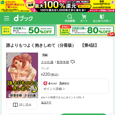
作品検索
カート
はじめての方へ
誰よりもつよく抱きしめて（分冊版） 【第4話】
完結
さがわ蓮
新堂冬樹
マンガ
220
(税込)
2
pt
獲得
ポイント詳細
dカード利用でさらにポイント+2%
返品不可
試し読み