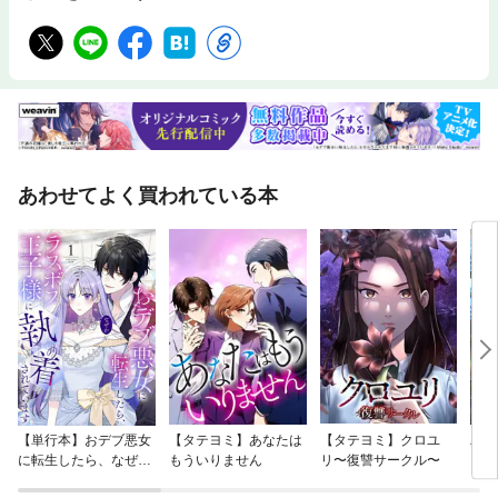
講】 ITシステムの9領域別急所 ステップ2 現状調査で裏付ける ステ
ップ3 IT方針として将来像を描く ステップ4 実行順を決め計画に落と
す ステップ5 費用と効果を見積もる第三部：IT戦略を「仕掛ける」
仕掛け1 経営層の意識を醸成する 仕掛け2 現場の理解を促す 仕掛け
3 機能するチームを立ち上げる 仕掛け4 変化を受容する態勢を作る
仕掛け5 検証のサイクルを次につなげる
あわせてよく買われている本
【単行本】おデブ悪女
【タテヨミ】あなたは
【タテヨミ】クロユ
バッ
に転生したら、なぜか
もういりません
リ〜復讐サークル〜
ロイ
ラスボス王子様に執着
今世