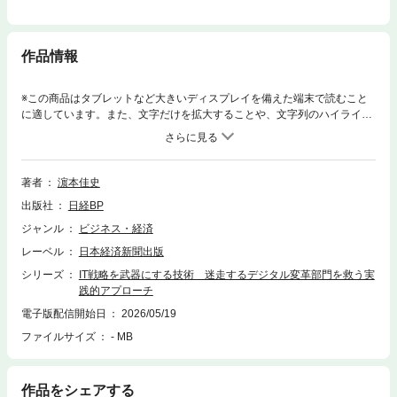
作品情報
※この商品はタブレットなど大きいディスプレイを備えた端末で読むこと
に適しています。また、文字だけを拡大することや、文字列のハイライ
ト、検索、辞書の参照、引用などの機能が使用できません。「ダメなITシ
ステム」も、IT戦略を描いて見直すことで、会社を成長させる武器になる
こんな会社のシステム、変えられます！・行き当たりばったりで導入、都
度改修でツギハギ状態 →連携がスムーズで無駄のないシステムに！・使
著者
濵本佳史
いにくくて仕事を進める際の足かせになっている →現場の声にあわせた
出版社
日経BP
使いやすいシステムに！・同業他社がすぐに最新システムを導入してい
る →時流に即対応できるシステムに！本書ではまず、ITシステムの何
ジャンル
ビジネス・経済
が“急所”となっているのか、その見極めから始めて、現状把握、将来像の
レーベル
日本経済新聞出版
描き方、計画への落とし込み、費用と効果を見積もるという5ステップ
で、正しいIT戦略を描いていきます。そして、描いた戦略を実現するため
シリーズ
IT戦略を武器にする技術 迷走するデジタル変革部門を救う実
に、経営層・現場をしっかりと巻き込んで会社全体の変革を促していくた
践的アプローチ
めの5つの仕掛けを紹介します。著者が支援してきた数多くのプロジェク
電子版配信開始日
2026/05/19
トでのリアルな経験談や、実際に使用した図表を豊富に盛り込んだ、ITシ
ファイルサイズ
- MB
ステムの変革を担う方がケーススタディとして活用できる一冊です。【目
次】第一部：成功するよいIT戦略とは？ 住宅メーカーA社のIT戦略 IT
戦略で明確にすべき3つの観点 ITシステムの全体を押さえる9領域第二
部：IT戦略を「描く」 ステップ1 2つの視点で“急所”を特定する 【補
作品をシェアする