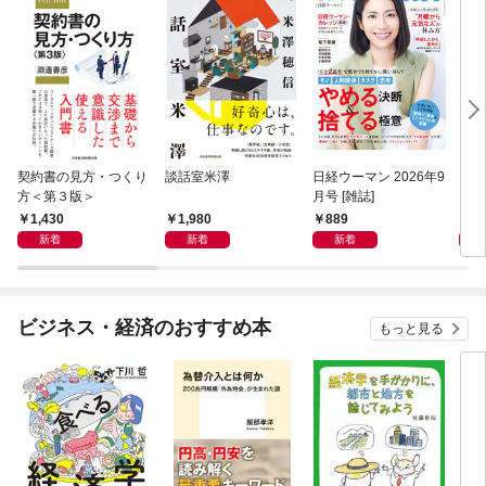
契約書の見方・つくり
談話室米澤
日経ウーマン 2026年9
日経
方＜第３版＞
月号 [雑誌]
ト！
【表
1,430
1,980
889
8
新着
新着
新着
ビジネス・経済のおすすめ本
もっと見る