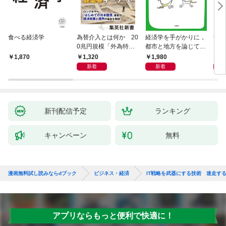
食べる経済学
為替介入とは何か 20
経済学を手がかりに，
研究
0兆円規模「外為特
都市と地方を論じてみ
会」が生まれた謎
よう
1,320
1,980
5,
1,870
新着
新着
新刊配信予定
ランキング
キャンペーン
無料
漫画無料試し読みならdブック
ビジネス・経済
IT戦略を武器にする技術 迷走す
アプリならもっと便利で快適に！