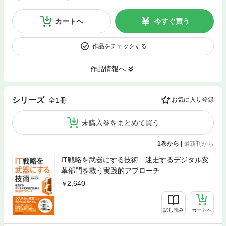
カートへ
今すぐ買う
作品をチェックする
作品情報へ
シリーズ
全1冊
お気に入り登録
未購入巻をまとめて買う
1巻から
|
最新刊から
IT戦略を武器にする技術 迷走するデジタル変
革部門を救う実践的アプローチ
2,640
試し読み
カートへ