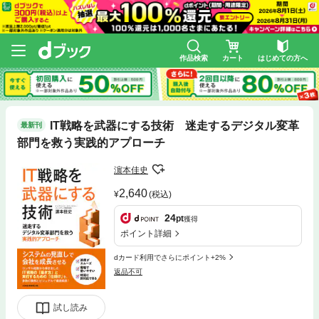
作品検索
カート
はじめての方へ
IT戦略を武器にする技術 迷走するデジタル変革
最新刊
部門を救う実践的アプローチ
濵本佳史
2,640
(税込)
24
pt
獲得
ポイント詳細
dカード利用でさらにポイント+2%
返品不可
試し読み