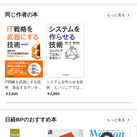
されています
りが
てく
OMI
同じ作者の本
もっと見る
IT戦略を武器にする技
システムを作らせる技
術 迷走するデジタル
術 エンジニアではな
変革部門を救う実践的
いあなたへ
2,640
2,860
アプローチ
日経BPのおすすめ本
もっと見る