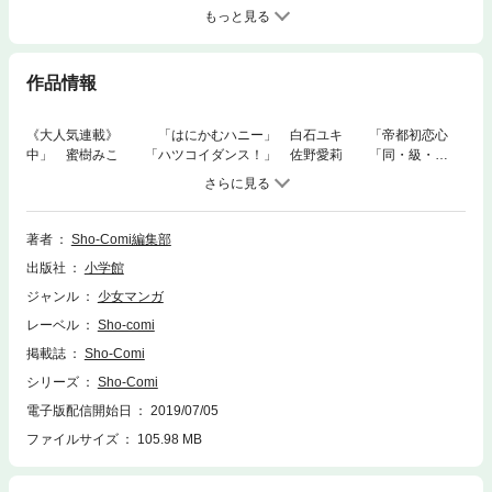
もっと見る
作品情報
《大人気連載》 「はにかむハニー」 白石ユキ 「帝都初恋心
中」 蜜樹みこ 「ハツコイダンス！」 佐野愛莉 「同・級・
生！！」 池山田剛 「チョコレート・ヴァンパイア」 くまがい杏
子 【ギャグ】 「イケメンパンダ」 ナオダツボコ 【番外編】
「きっと愛だから、いらない」 水瀬藍 「ワケあって昨日うばわれま
した」 夜神里奈 【最終回】 「源氏物語～愛と罪と～」 森猫まり
著者
Sho-Comi編集部
り 【よみきり】 「昼ヶ崎くんのお弁当」 柚木二雨 【新連載】
出版社
小学館
「幼なじみと恋、はじめました」 ましい柚茉 【最終回】 「いた
いのいたいの、とんでけ」 長谷川さわ 【ギャグ】 「ルームメイト
ジャンル
少女マンガ
がカワウソです。」 奈々島ユカ 【よみきり】 「エクソシストは甘
レーベル
Sho-comi
く囁く」 甘宮ちか 【ギャグ】 「エマ先生のファビュラスな授業」
えびなしお 【ショート】 「めざせ！まんが家デビュー！！」 佐
掲載誌
Sho-Comi
野愛莉 ≪特別企画 夏！ギャグまんが祭≫ 「あっぱれ！ペンギン
シリーズ
Sho-Comi
日和」 北村咲都子 「ドジデビ！」 宮崎ゆい 「エロまんが家のおさ
電子版配信開始日
2019/07/05
ななじみが私にまったくトキメかない（`・ω・´）゜ 「上京コアラ」
萬屋不死身之介 「のほほんふぇあり～」 遠野なつ 次号16号は7
ファイルサイズ
105.98 MB
月20日（金）発売！