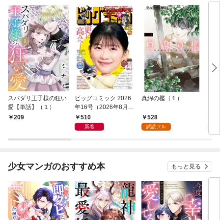
スパダリ王子様の狂い
ビッグコミック 2026
真綿の檻（１）
こん
愛【単話】（１）
年16号（2026年8月7
（１
日発売）
510
528
5
209
新着
試読フル
試
少女マンガのおすすめ本
もっと見る