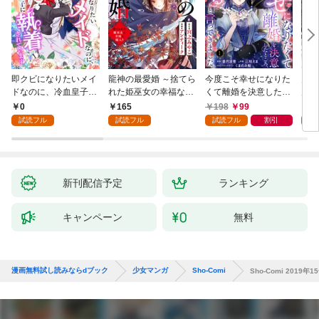
即クビになりたいメイ
龍神の最愛婚 ～捨てら
今度こそ幸せになりた
鬼条
ドなのに、冷血皇子に
れた姫巫女の幸福な嫁
くて離婚を決意したと
見初
執着されています第1
入り～: 1
ころ、無表情な旦那様
～１
0
165
198
99
1
話
が「愛してる」と言っ
試読フル
試読フル
試読フル
割引
試
てきました。1
新刊配信予定
ランキング
キャンペーン
無料
漫画無料試し読みならdブック
少女マンガ
Sho-Comi
Sho-Comi 2019年