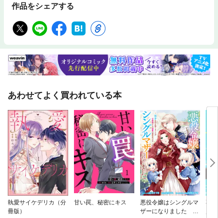
作品をシェアする
あわせてよく買われている本
執愛サイケデリカ（分
甘い罠、秘密にキス
悪役令嬢はシングルマ
不本
冊版）
ザーになりました 双
堕と