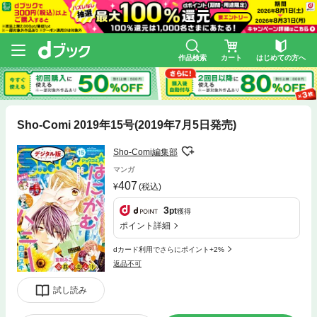
作品検索
カート
はじめての方へ
Sho-Comi 2019年15号(2019年7月5日発売)
Sho-Comi編集部
マンガ
407
(税込)
3
pt
獲得
ポイント詳細
dカード利用でさらにポイント+2%
返品不可
試し読み