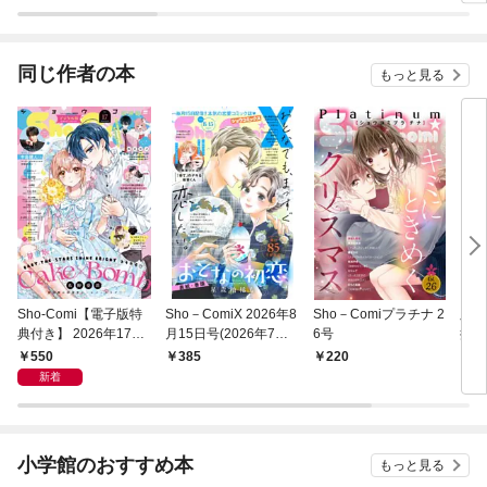
子を引き取りましたが
公爵様からの溺愛は想
定外です 【連載版】
同じ作者の本
もっと見る
Sho-Comi【電子版特
Sho－ComiX 2026年8
Sho－Comiプラチナ 2
胸き
典付き】 2026年17号
月15日号(2026年7月1
6号
描き
(2026年8月5日発売)
5日発売)
550
385
220
6
新着
小学館のおすすめ本
もっと見る