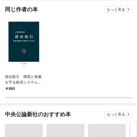
てく
OMI
同じ作者の本
もっと見る
排出取引 環境と発展
を守る経済システムと
は
880
中央公論新社のおすすめ本
もっと見る