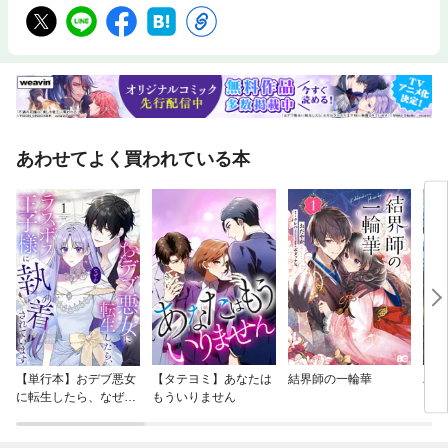
あわせてよく買われている本
【単行本】おデブ悪女
【タテヨミ】あなたは
結界師の一輪華
バッ
に転生したら、なぜか
もういりません
ロイ
ラスボス王子様に執着
今世
されています
りが