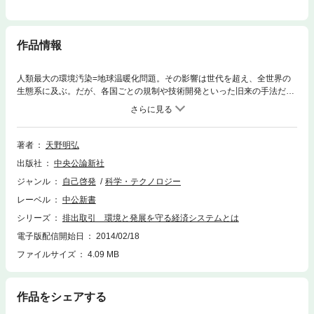
作品情報
人類最大の環境汚染=地球温暖化問題。その影響は世代を超え、全世界の
生態系に及ぶ。だが、各国ごとの規制や技術開発といった旧来の手法だけ
では、このグローバルな環境問題は解決できない。温暖化ガス排出を抑え
地球の大気という公共的資源を守りつつ、地域や各国経済の発展を図るに
はどうすべきか。近年誕生した「排出取引制度」の歴史と理論、主要諸国
で導入が進む制度を紹介し、今後の展望と日本の取るべき道について述べ
著者
天野明弘
る。
出版社
中央公論新社
ジャンル
自己啓発
科学・テクノロジー
レーベル
中公新書
シリーズ
排出取引 環境と発展を守る経済システムとは
電子版配信開始日
2014/02/18
ファイルサイズ
4.09 MB
作品をシェアする