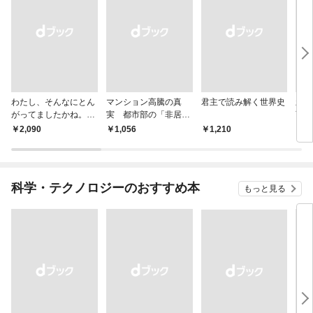
わたし、そんなにとん
マンション高騰の真
君主で読み解く世界史
新版
がってましたかね。
実 都市部の「非居住
育ち
獅子座、Ａ型、丙午は
化」が街を壊す
人生
￥2,090
￥1,056
￥1,210
￥1,
めぐる
科学・テクノロジーのおすすめ本
もっと見る