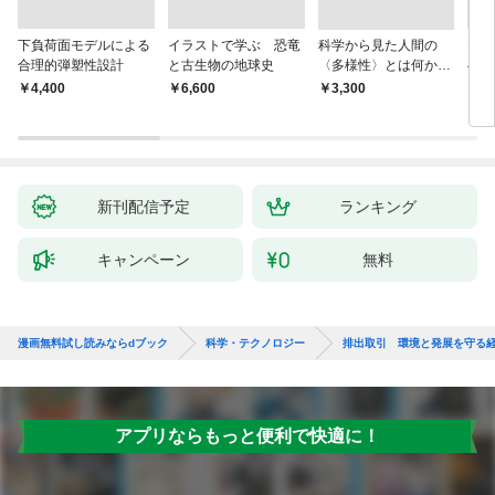
下負荷面モデルによる
イラストで学ぶ 恐竜
科学から見た人間の
ヤマ
合理的弾塑性設計
と古生物の地球史
〈多様性〉とは何か―
べて
―遺伝科学と疑似科学
￥4,400
￥6,600
￥3,300
￥1,
新刊配信予定
ランキング
キャンペーン
無料
漫画無料試し読みならdブック
科学・テクノロジー
排出取引 環境と発展を守る
アプリならもっと便利で快適に！