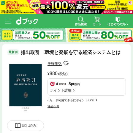
作品検索
カート
はじめての方へ
排出取引 環境と発展を守る経済システムとは
最新刊
天野明弘
880
(税込)
8
pt
獲得
ポイント詳細
dカード利用でさらにポイント+2%
返品不可
試し読み