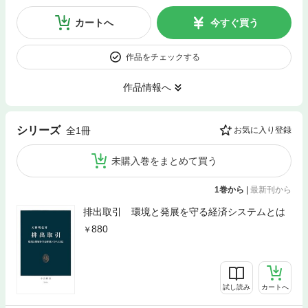
カートへ
今すぐ買う
作品をチェックする
作品情報へ
シリーズ
全1冊
お気に入り登録
未購入巻をまとめて買う
1巻から
|
最新刊から
排出取引 環境と発展を守る経済システムとは
880
試し読み
カートへ