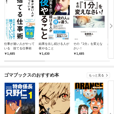
仕事が速い人がやって
結果を出し続ける人が
その『1分』を変えな
結果
いる 捨てる仕事術
夜やること
さい！
朝や
の人
1,485
1,430
1,485
1,
ゴマブックスのおすすめ本
もっと見る