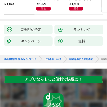
会」が生まれた謎
よう
1,320
1,980
5,
1,870
新着
新着
新刊配信予定
ランキング
キャンペーン
無料
漫画無料試し読みならdブック
ビジネス・経済
結果を出す人の思考術
結果
アプリならもっと便利で快適に！