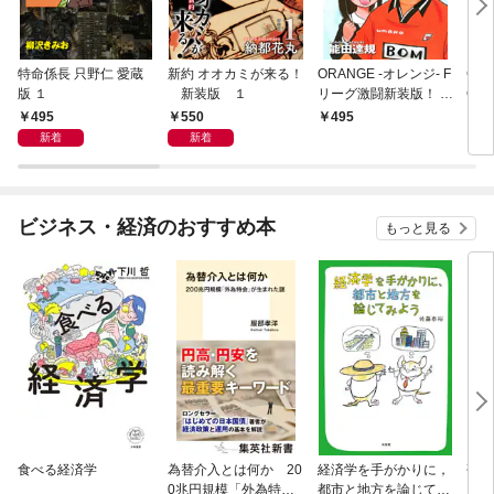
特命係長 只野仁 愛蔵
新約 オオカミが来る！
ORANGE -オレンジ- F
GE
版 １
新装版 １
リーグ激闘新装版！ 第
OF
１巻
495
550
495
4
新着
新着
ビジネス・経済のおすすめ本
もっと見る
食べる経済学
為替介入とは何か 20
経済学を手がかりに，
研究
0兆円規模「外為特
都市と地方を論じてみ