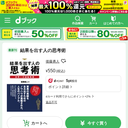
作品検索
カート
はじめての方へ
結果を出す人の思考術
最新刊
後藤勇人
550
(税込)
5
pt
獲得
ポイント詳細
dカード利用でさらにポイント+2%
返品不可
カートへ
今すぐ買う