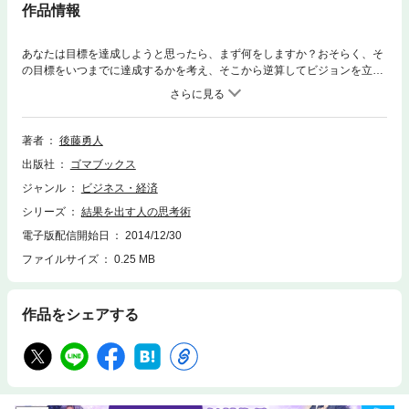
作品情報
あなたは目標を達成しようと思ったら、まず何をしますか？おそらく、そ
の目標をいつまでに達成するかを考え、そこから逆算してビジョンを立
て、実行しようとするでしょう。しかしそれは間違っていると言われた
ら、あなたはどう思いますか？筆者・後藤勇人氏に授けられた、世界一の
ギター会社フジゲン株式会社会長・横内祐一郎氏の逆転発想。本書は、多
くの成功者を生み出した、横内氏の思想をわかりやすく体系化。驚異の実
著者
後藤勇人
績を生み出すためのノウハウが凝縮された、人生のバイブルです。
出版社
ゴマブックス
ジャンル
ビジネス・経済
シリーズ
結果を出す人の思考術
電子版配信開始日
2014/12/30
ファイルサイズ
0.25 MB
作品をシェアする