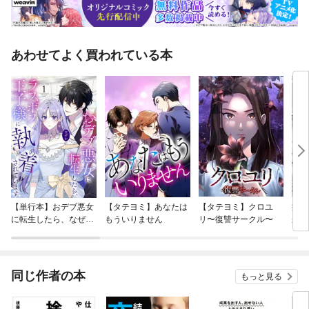
あわせてよく買われている本
【単行本】おデブ悪女
【タテヨミ】あなたは
【タテヨミ】クロユ
病弱
に転生したら、なぜか
もういりません
リ〜復讐サークル〜
が、
ラスボス王子様に執着
ぎて
されています
たち
ね！
同じ作者の本
もっと見る