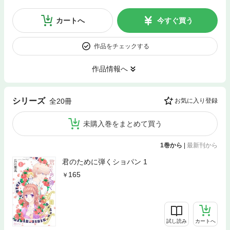
カートへ
今すぐ買う
作品をチェックする
作品情報へ
シリーズ
全20冊
お気に入り登録
未購入巻をまとめて買う
1巻から
|
最新刊から
君のために弾くショパン 1
165
試し読み
カートへ