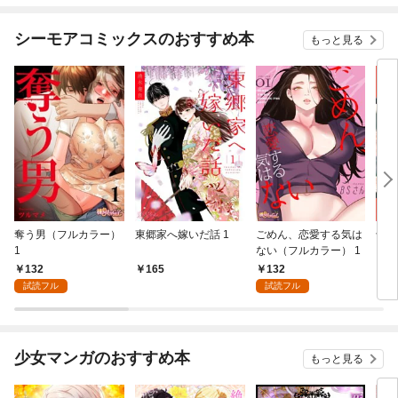
シーモアコミックスのおすすめ本
もっと見る
奪う男（フルカラー）
東郷家へ嫁いだ話 1
ごめん、恋愛する気は
十億
1
ない（フルカラー） 1
ちの
132
132
165
1
試読フル
試読フル
少女マンガのおすすめ本
もっと見る