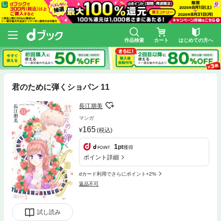
作品検索
カート
はじめての方へ
君のために弾くショパン 11
長江朋美
マンガ
165
(税込)
1
pt
獲得
ポイント詳細
dカード利用でさらにポイント+2%
返品不可
試し読み