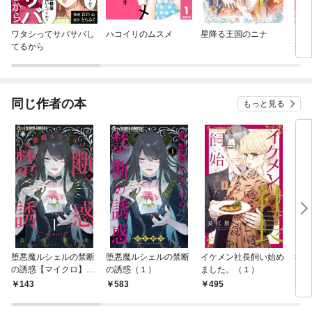
ワタシってサバサバし
ハコイリのムスメ
星降る王国のニナ
【単
てるから
華
同じ作者の本
もっと見る
堕悪魔ルシェルの禁断
堕悪魔ルシェルの禁断
イケメン社長飼い始め
#レ
の誘惑【マイクロ】
の誘惑（１）
ました。（１）
ソロ
（１）
143
583
495
6