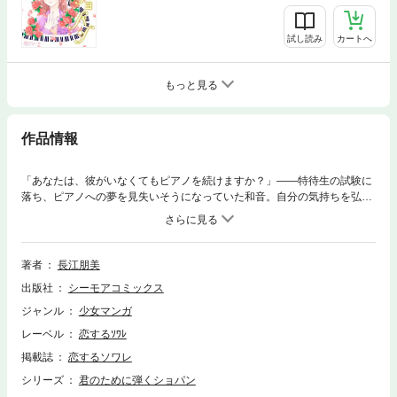
試し読み
カートへ
もっと見る
作品情報
「あなたは、彼がいなくてもピアノを続けますか？」――特待生の試験に
落ち、ピアノへの夢を見失いそうになっていた和音。自分の気持ちを弘之
にも話せず、落ち込む彼女を救ったのは、超美人と噂の弘之の彼女・志穂
の演奏だった。自分のピアノへの想いを再確認した和音は、弘之のフラン
ス留学について行こうとするが……。ピアノと本気で向き合う和音に、と
うとうショパンさんが本気を出した！？ 幼い頃から憧れ、追いかけ続けた
著者
長江朋美
弘之との関係に新たな変化が訪れる…かも！？ 新キャラも登場！！ 【恋
出版社
シーモアコミックス
するソワレ】※この作品は、「君のために弾くショパン【特装版】」第3巻
に収録されています。
ジャンル
少女マンガ
レーベル
恋するｿﾜﾚ
掲載誌
恋するソワレ
シリーズ
君のために弾くショパン