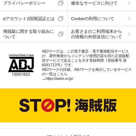
プライバシーポリシー
健全なサービスに向けて
dアカウント2段階認証とは
Cookieの利用について
海賊版に関する取り組みに
お客さまのご利用端末から
ついて
の情報の外部送信について
ABJマークは、この電子書店・電子書籍配信サービス
が、著作権者からコンテンツ使用許諾を得た正規版配
信サービスであることを示す登録商標（登録番号 第
6091713号）です。
ABJマークの詳細、ABJマークを掲示しているサービス
の一覧はこちら
→
https://aebs.or.jp/