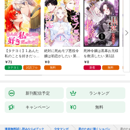
【タテヨミ】1.あんた
絶対に死ぬモブ悪役令
死神令嬢は黒幕お兄様
レベ
私のことを好きだった
嬢は初恋がしたい 第1
を救済したい 第1話
なり
の？
話
71
0
0
0
タテヨミ
試読フル
無料
新着
無料
新刊配信予定
ランキング
キャンペーン
無料
漫画無料試し読みならdブック
少女マンガ
君のために弾くショパン
君のた