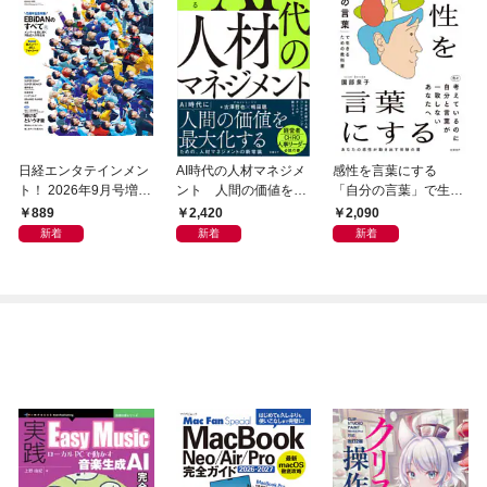
日経エンタテインメン
AI時代の人材マネジメ
感性を言葉にする
ト！ 2026年9月号増刊
ント 人間の価値を最
「自分の言葉」で生き
【表紙：EBiDAN】
大化する条件
るための教科書
889
2,420
2,090
新着
新着
新着