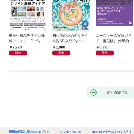
動画生成AIデザイン洗
初心者のためのなろう
ユースケース実践ガイ
練アイデア Firefly &
小説API入門 Pythonで
ド［復刻版］ 効果的な
Veo， Kling， etc.
作るデータ活用法
ユースケースの書き方
2,970
1,980
5,390
新着
新着
新着
新刊配信予定
漫画無料試し読みならdブック
スマホ・PC・IT
Robloxでゲームをつくろう！