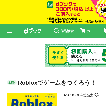
作品検索
カート
Robloxでゲームをつくろう！
最新刊
D-SCHOOL今澄亮太