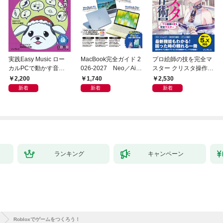
実践Easy Music ロー
MacBook完全ガイド 2
プロ絵師の技を完全マ
カルPCで動かす音楽
026-2027 Neo／Air
スター クリスタ操作術
生成AI完全ガイド
／Pro対応
決定版 改訂2版 CLIP S
2,200
1,740
2,530
TUDIO PAINT PRO/E
新着
新着
新着
X/iPad対応
ランキング
キャンペーン
Robloxでゲームをつくろう！