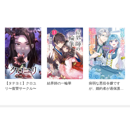
【タテヨミ】クロユ
結界師の一輪華
病弱な悪役令嬢です
リ〜復讐サークル〜
が、婚約者が過保護す
ぎて逃げ出したい(私た
ち犬猿の仲でしたよ
ね！？)