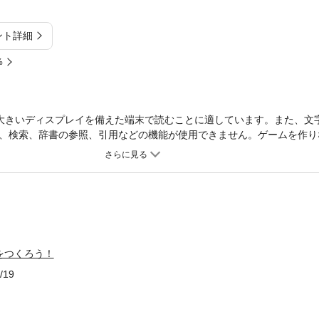
ント詳細
%
大きいディスプレイを備えた端末で読むことに適しています。また、文
、検索、辞書の参照、引用などの機能が使用できません。ゲームを作り
！大人気ゲームプラットフォーム「Roblox」の日本初入門書が登場Rob
オンラインゲームプラットフォームです。Roblox Studioという制
ームを制作して、Roblox上に公開することもできます。巣ごもり需要
億人の月間アクティブユーザーがいるとも言われ、NikeやVANSなど
ールームを開設するなど、メタバースとしても注目を集めています。本書は、Ro
しくプログラミングが身につけられる、日本初の入門書です。クイズゲー
を作りながら、変数、関数、条件分岐、繰り返し処理など、プログラミ
ムをつくろう！
プログラミングは、その習得自体を目的化しては、なかなか長続きしな
する手段としてプログラミングを学ぶ本書だからこそ、無理なく学習が
/19
、ゲーム好きが高じてプログラミングの世界に入った、という人は少な
しいですが、作ることもとても楽しいことです。本書を手引きに、楽し
ば幸いです。