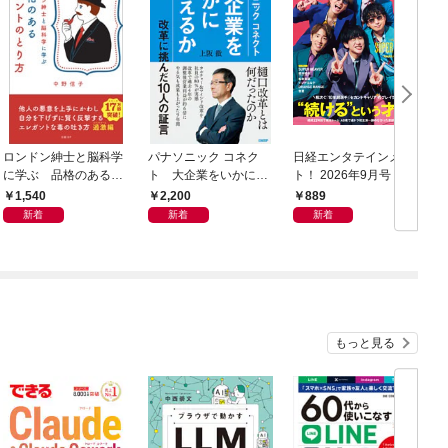
ロンドン紳士と脳科学
パナソニック コネク
日経エンタテインメン
日
に学ぶ 品格のあるマ
ト 大企業をいかに変
ト！ 2026年9月号 [雑
年
ウントのとり方
えるか
誌]
1,540
2,200
889
新着
新着
新着
もっと見る