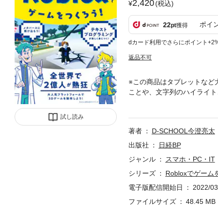
2,420
(税込)
ポイ
22
pt
獲得
dカード利用でさらにポイント+2
返品不可
※この商品はタブレットなど
ことや、文字列のハイライト
ログラミングが身につけられる
まなゲームを遊ぶことができる
試し読み
ば、自分でオリジナルの3Dゲ
著者
D-SCHOOL今澄亮太
を伸ばし、現在では全世界で2
Roblox上にオンラインショ
出版社
日経BP
ioでゲームを作りながら楽
ジャンル
スマホ・PC・IT
クゲーム、壁よけゲームなど
シリーズ
Robloxでゲー
を自然と身につけられます。
ムを作る」という目標を実現
電子版配信開始日
2022/03
今をときめくプログラマーも
ファイルサイズ
48.45 MB
ゲームはプレイすることも楽
制作に取り組んでいただけれ