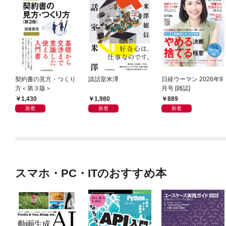
契約書の見方・つくり
談話室米澤
日経ウーマン 2026年9
方＜第３版＞
月号 [雑誌]
1,430
1,980
889
新着
新着
新着
スマホ・PC・ITのおすすめ本