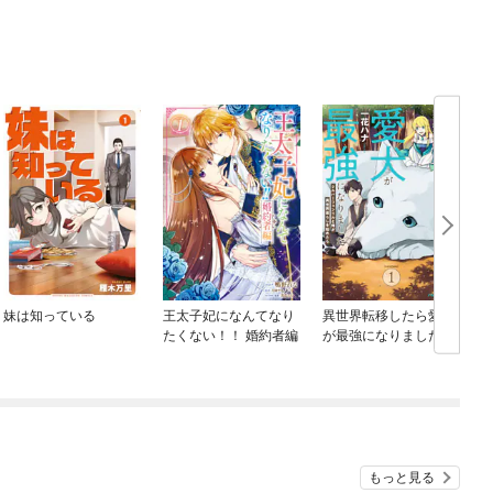
妹は知っている
王太子妃になんてなり
異世界転移したら愛犬
たくない！！ 婚約者編
が最強になりました ～
シルバーフェンリルと
俺が異世界暮らしを始
めたら～ THE COMIC
もっと見る