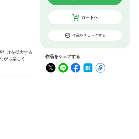
カートへ
作品をチェックする
字だけを拡大する
作品をシェアする
ながら楽しくプ
loxは、さまざ
作ツールを利用すれ
を背景に利用者数
の有名ブランドが
blox Stud
ムやアスレチッ
ングの重要事項
いもの。「ゲー
続けられます。
くありません。
みながらゲーム