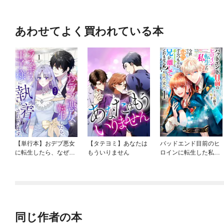
あわせてよく買われている本
【単行本】おデブ悪女
【タテヨミ】あなたは
バッドエンド目前のヒ
に転生したら、なぜか
もういりません
ロインに転生した私、
ラスボス王子様に執着
今世では恋愛するつも
されています
りがチートな兄が離し
てくれません！？@C
OMIC
同じ作者の本