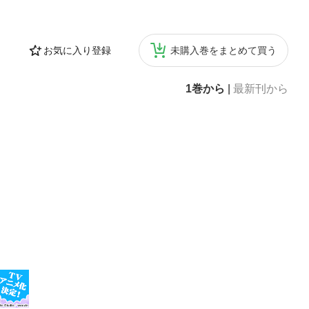
お気に入り登録
未購入巻をまとめて買う
1巻から
|
最新刊から