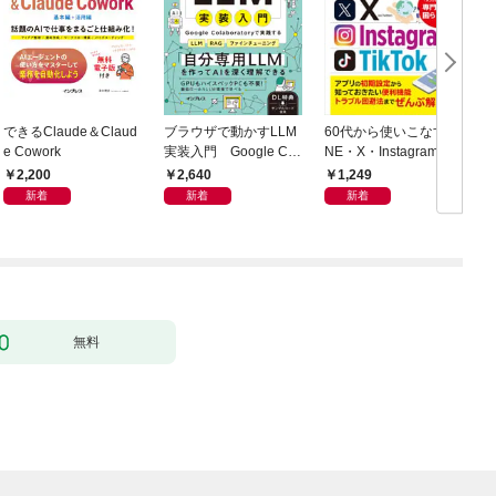
できるClaude＆Claud
ブラウザで動かすLLM
60代から使いこなすLI
e Cowork
実装入門 Google Col
NE・X・Instagram・T
h
aboratoryで実践するL
ikTok
2,200
2,640
1,249
LM・RAG・ファイン
新着
新着
新着
チューニング
無料