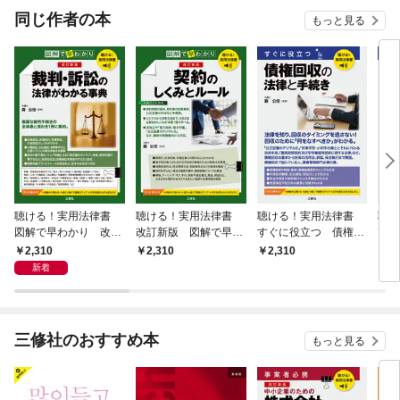
同じ作者の本
もっと見る
聴ける！実用法律書
聴ける！実用法律書
聴ける！実用法律書
聴
図解で早わかり 改訂
改訂新版 図解で早わ
すぐに役立つ 債権回
改訂
新版 裁判・訴訟の法
かり 契約のしくみと
収の法律と手続き
つ 
2,310
2,310
2,310
2,
律がわかる事典
ルール
律用
新着
三修社のおすすめ本
もっと見る