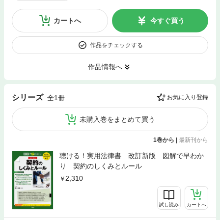
カートへ
今すぐ買う
作品をチェックする
作品情報へ
シリーズ
全1冊
お気に入り登録
未購入巻をまとめて買う
1巻から
|
最新刊から
聴ける！実用法律書 改訂新版 図解で早わか
り 契約のしくみとルール
2,310
試し読み
カートへ