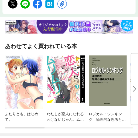
あわせてよく買われている本
ふたりとも、はじめ
わたしが恋人になれる
ロジカル・シンキン
Dr
て。
わけないじゃん、ムリ
グ 論理的な思考と構
グス
ムリ！（※ムリじゃな
成のスキル
かった！？）