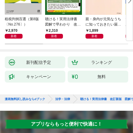
租税判例百選（第8版
聴ける！実用法律書
親・身内が元気なうち
ひと
〔No.276〕）
図解で早わかり 改訂
に知っておきたい届
版 
新版 裁判・訴訟の法
出・手続きの準備（き
十年
2,970
2,310
1,899
1,
律がわかる事典
ずな出版）
が教
新着
新着
新着
き 
全終
新刊配信予定
ランキング
キャンペーン
無料
漫画無料試し読みならdブック
法学・法律
聴ける！実用法律書 改訂新版 図解
アプリならもっと便利で快適に！