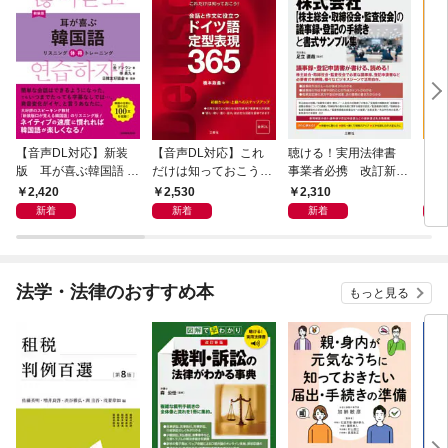
【音声DL対応】新装
【音声DL対応】これ
聴ける！実用法律書
【音
版 耳が喜ぶ韓国語 リ
だけは知っておこう！
事業者必携 改訂新
イタ
スニング体得トレーニ
新装版 会話と作文に
版 中小企業のための
よく
2,420
2,530
2,310
2,
ング
役立つドイツ語定型表
株式会社【株主総会・
新着
新着
新着
現365
取締役会・監査役会】
の議事録・登記の手続
きと書式サンプル集
法学・法律のおすすめ本
もっと見る