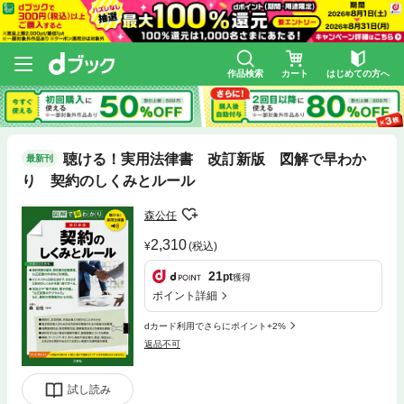
作品検索
カート
はじめての方へ
聴ける！実用法律書 改訂新版 図解で早わか
最新刊
り 契約のしくみとルール
森公任
2,310
(税込)
21
pt
獲得
ポイント詳細
dカード利用でさらにポイント+2%
返品不可
試し読み