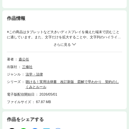
作品情報
※この商品はタブレットなど大きいディスプレイを備えた端末で読むこと
に適しています。また、文字だけを拡大することや、文字列のハイライ
ト、検索、辞書の参照、引用などの機能が使用できません。※この商品は
固定レイアウトで作成されており、タブレットなど大きいディスプレイを
備えた端末で読むことに適しています。また、文字だけを拡大すること
や、文字列のハイライト、検索、辞書の参照、引用などの機能が使用でき
著者
森公任
ません。基本構造から各条項の読み方、契約書作成の仕方までを平易に解
出版社
三修社
説。さまざまな種類の契約の特徴と実務で迷いやすいポイントを丁寧に整
理。電子契約や電子印鑑のしくみや導入のための社内体制の構築の仕方や
ジャンル
法学・法律
公正証書のデジタル化など、最新の実務動向にも対応。消費者契約法など
シリーズ
聴ける！実用法律書 改訂新版 図解で早わかり 契約のし
の消費者保護の法律、契約を守らない場合の損害賠償などの関連知識も解
くみとルール
説。ビジネスパーソン、契約の基礎を学び直したい人に最適の一冊。「聴
ける！実用法律書」は、スマホでQRコードを読み取るだけで、本文を音
電子版配信開始日
2026/05/01
声で聴くことができる実用書シリーズです。目で読んで、耳で聴いて。忙
ファイルサイズ
67.87 MB
しいあなたの学びをサポートします。●通勤・通学中も、音声でインプッ
ト●読みながら聴けば、理解度アップ●視力に負担をかけずに、法律知識を
深められる
作品をシェアする