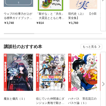
ウェブの仕事力が上が
「殺すな」と「共生」
現代史（上） 【小田
河（
る標準ガイドブック1
大震災とともに考え
実全集】
集】
Webリテラシー 第4版
る
3,740
814
1,760
1,
講談社のおすすめ本
もっと見る
魔女と傭兵（１）
信じていた仲間達にダ
ハナバス 苔石花江の
追放
ンジョン奥地で殺され
バスケ論（１）
『自