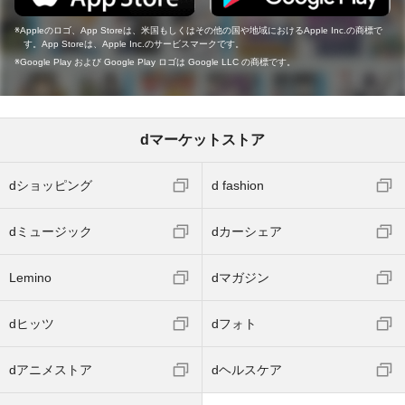
Appleのロゴ、App Storeは、米国もしくはその他の国や地域におけるApple Inc.の商標で
す。App Storeは、Apple Inc.のサービスマークです。
Google Play および Google Play ロゴは Google LLC の商標です。
dマーケットストア
dショッピング
d fashion
dミュージック
dカーシェア
Lemino
dマガジン
dヒッツ
dフォト
dアニメストア
dヘルスケア