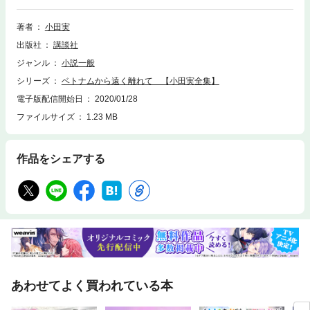
は世界の中心だったがもう誰もふれようとしない。ベトナムから遠く離れ
た世界、人間はどこへ行くのか？ ディエンビエンフー、パリ、カマウ
著者
小田実
岬、メコン河……。バブル時代と人間の悲喜劇を描いた傑作長編。
出版社
講談社
ジャンル
小説一般
シリーズ
ベトナムから遠く離れて 【小田実全集】
電子版配信開始日
2020/01/28
ファイルサイズ
1.23 MB
作品をシェアする
あわせてよく買われている本