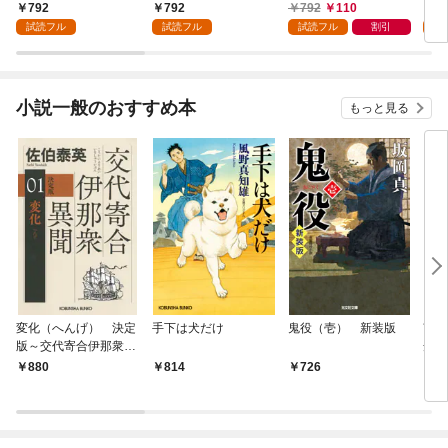
かけたがギフト『無限
領地
792
792
792
110
7
ガチャ』でレベル９９
強の
試読フル
試読フル
試読フル
割引
試
９９の仲間達を手に入
～最
れて元パーティーメン
で始
バーと世界に復讐＆
拓ス
『ざまぁ！』します！
（１
小説一般のおすすめ本
もっと見る
（１）
変化（へんげ） 決定
手下は犬だけ
鬼役（壱） 新装版
南町
版～交代寄合伊那衆異
舟の
聞（1）～
880
814
726
9