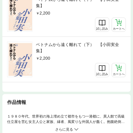
集】
2,200
試し読み
カートへ
ベトナムから遠く離れて（下） 【小田実全
集】
2,200
試し読み
カートへ
作品情報
１９８０年代、世界初の海上埋め立て都市をもつ一港都に、異人館で高級
仕立屋を営む女主人公と家族、縁者、風変りな外国人が蠢く。抱腹絶倒の
過剰な性の倒錯、欲望、虚栄が渦まく中、人は何のために生きているの
か？ と問うようにベトナム戦争の影がつきまとう。かつて「ベトナム」