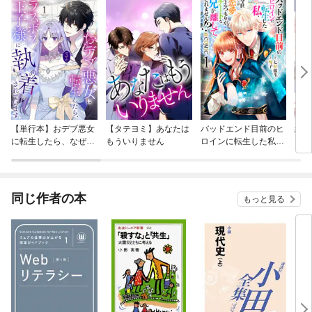
【単行本】おデブ悪女
【タテヨミ】あなたは
バッドエンド目前のヒ
結界
に転生したら、なぜか
もういりません
ロインに転生した私、
ラスボス王子様に執着
今世では恋愛するつも
されています
りがチートな兄が離し
てくれません！？@C
OMIC
同じ作者の本
もっと見る