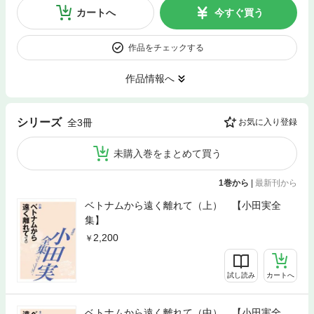
カートへ
今すぐ買う
作品をチェックする
作品情報へ
シリーズ
全3冊
お気に入り登録
未購入巻をまとめて買う
1巻から
|
最新刊から
ベトナムから遠く離れて（上） 【小田実全
集】
2,200
試し読み
カートへ
ベトナムから遠く離れて（中） 【小田実全