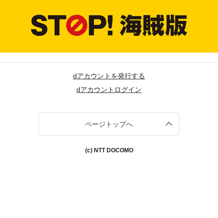
dアカウントを発行する
dアカウントログイン
ページトップへ
(c) NTT DOCOMO