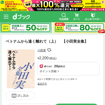
作品検索
カート
はじめての方へ
ベトナムから遠く離れて（上） 【小田実全集】
小田実
2,200
(税込)
20
pt
獲得
ポイント詳細
dカード利用でさらにポイント+2%
返品不可
試し読み