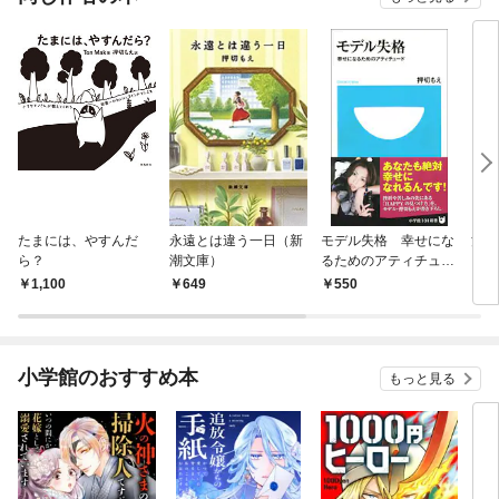
たまには、やすんだ
永遠とは違う一日（新
モデル失格 幸せにな
浅き
ら？
潮文庫）
るためのアティチュー
ド
1,100
649
550
1,
小学館のおすすめ本
もっと見る