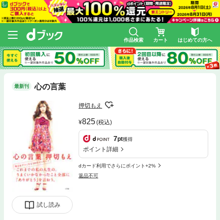
作品検索
カート
はじめての方へ
心の言葉
最新刊
押切もえ
825
(税込)
7
pt
獲得
ポイント詳細
dカード利用でさらにポイント+2%
返品不可
試し読み