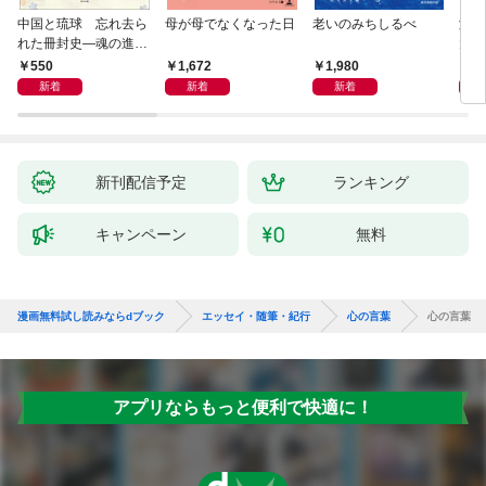
中国と琉球 忘れ去ら
母が母でなくなった日
老いのみちしるべ
激闘
れた冊封史―魂の進化
大然
―
ップ
550
1,672
1,980
2
新着
新着
新着
新刊配信予定
ランキング
キャンペーン
無料
漫画無料試し読みならdブック
エッセイ・随筆・紀行
心の言葉
心の言葉
アプリならもっと便利で快適に！