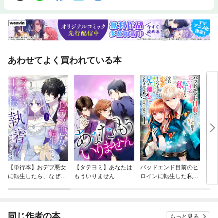
あわせてよく買われている本
【単行本】おデブ悪女
【タテヨミ】あなたは
バッドエンド目前のヒ
【タ
に転生したら、なぜか
もういりません
ロインに転生した私、
リ〜
ラスボス王子様に執着
今世では恋愛するつも
されています
りがチートな兄が離し
てくれません！？@C
OMIC
同じ作者の本
もっと見る