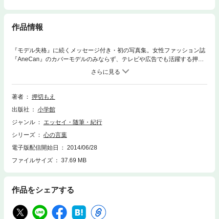
作品情報
『モデル失格』に続くメッセージ付き・初の写真集。女性ファッション誌
『AneCan』のカバーモデルのみならず、テレビや広告でも活躍する押切
もえ。近年は『AneCan』の連載や『AERA』にてコラム執筆も担当し、 2
009年に出版した新書『モデル失格』はベストセラーになるなど、老若男
女問わず幅広い支持を得ています。初の単行本は、『モデル失格』に続く
力強いメッセージを、撮りおろし写真とともにお送りするメッセージ付き
著者
押切もえ
フォトブック。どこを開いても元気になれる前向きな言葉と、『AneCa
出版社
小学館
n』誌面では見られない素の表情など、「新しい」押切もえが満載です。3
0歳のメモリアルブックともいえるこの本は、同世代の女性はもちろん、
ジャンル
エッセイ・随筆・紀行
これから30歳を迎える人、30歳を一度生きた人…今を本気で生きるすべて
シリーズ
心の言葉
の人へ送る、鮮烈なメッセージです。【ご注意】レイアウトの関係で、お
使いの端末によっては読みづらい場合がございます。タブレット端末、P
電子版配信開始日
2014/06/28
Cで閲覧することを推奨します。 ※この作品はカラー写真が含まれます。
ファイルサイズ
37.69 MB
作品をシェアする