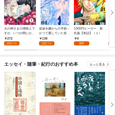
火の神さまの掃除人で
追放令嬢からの手紙～
1000円ヒーロー 新
DIM
すが、いつの間にか花
かつて愛していた皆さ
札版【単話】（１）
9.
嫁として溺愛されてい
まへ 私のことなどお忘
272
138
0
8
ます【単話】（１）
れですか？～【単話】
試読フル
試読フル
無料
（１）
エッセイ・随筆・紀行のおすすめ本
もっと見る