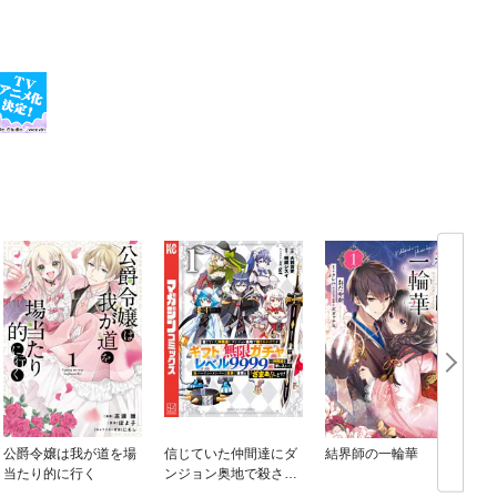
公爵令嬢は我が道を場
信じていた仲間達にダ
結界師の一輪華
当たり的に行く
ンジョン奥地で殺され
かけたがギフト『無限