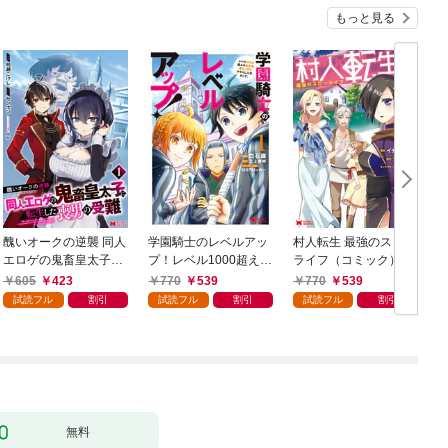
もっと見る
醜いオークの逆襲 同人
学園騎士のレベルアッ
村人転生 最強のスロー
エロゲの鬼畜皇太子に
プ！レベル1000超えの
ライフ（コミック） 1
転生した喪男の受難
転生者、落ちこぼれク
605
423
770
539
770
539
（コミック） 1
ラスに入学。そして、
試読フル
割引
試読フル
割引
試読フル
割引
（コミック） 1
ク
無料