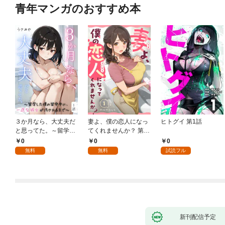
青年マンガのおすすめ本
３か月なら、大丈夫だ
妻よ、僕の恋人になっ
ヒトグイ 第1話
と思ってた。～留学し
てくれませんか？ 第1
た僕の留守中に、一途
話
0
0
0
な彼女が汚されるまで
無料
無料
試読フル
～ 1話
新刊配信予定