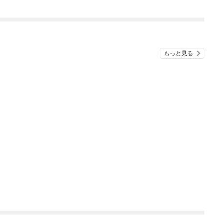
ガチャ』でレベル９９
９９の仲間達を手に入
れて元パーティーメン
バーと世界に復讐＆
『ざまぁ！』します！
もっと見る