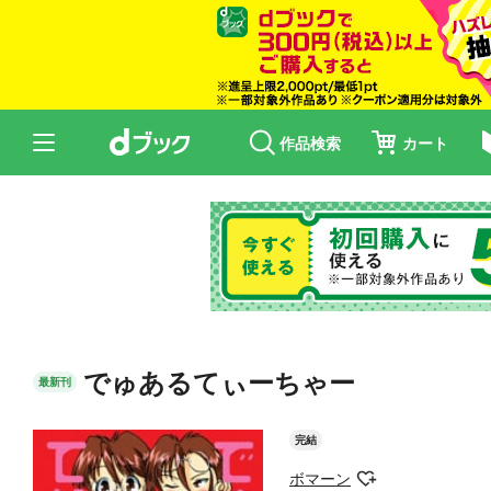
作品検索
カート
でゅあるてぃーちゃー
最新刊
完結
ボマーン