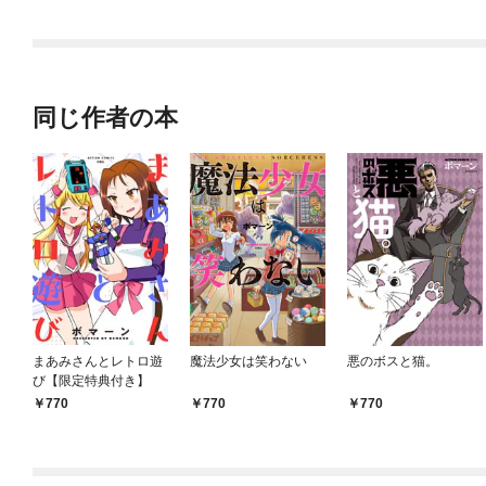
されています
同じ作者の本
まあみさんとレトロ遊
魔法少女は笑わない
悪のボスと猫。
び【限定特典付き】
770
770
770