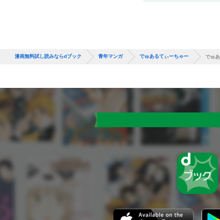
漫画無料試し読みならdブック
青年マンガ
でゅあるてぃーちゃー
でゅあ