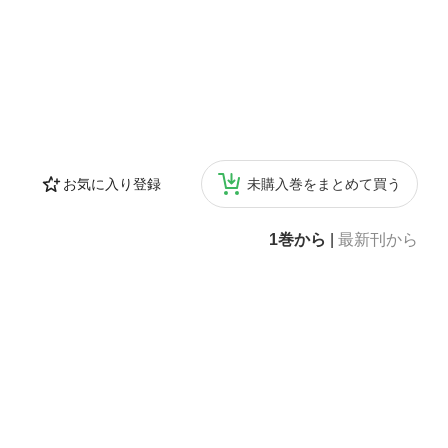
お気に入り登録
未購入巻をまとめて買う
1巻から
|
最新刊から