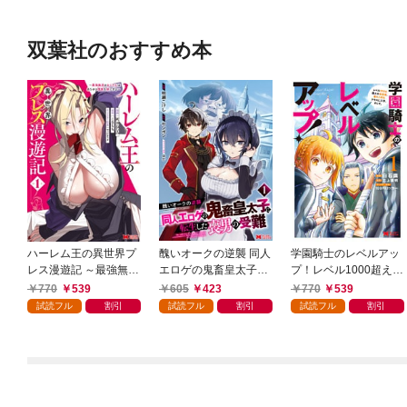
双葉社のおすすめ本
ハーレム王の異世界プ
醜いオークの逆襲 同人
学園騎士のレベルアッ
レス漫遊記 ～最強無双
エロゲの鬼畜皇太子に
プ！レベル1000超えの
のおじさんはあらゆる
転生した喪男の受難
転生者、落ちこぼれク
770
539
605
423
770
539
種族を嫁にする～（コ
（コミック） 1
ラスに入学。そして、
試読フル
割引
試読フル
割引
試読フル
割引
ミック） 1
（コミック） 1