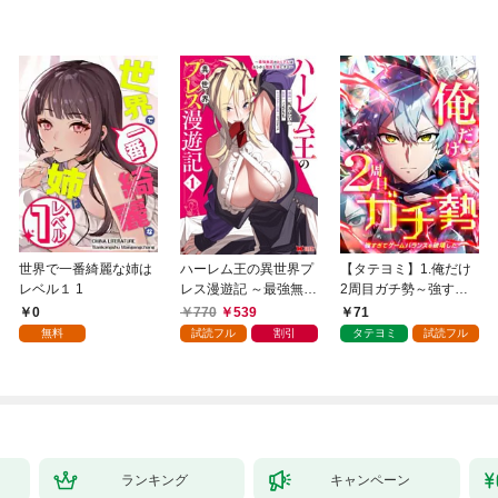
世界で一番綺麗な姉は
ハーレム王の異世界プ
【タテヨミ】1.俺だけ
レベル１ 1
レス漫遊記 ～最強無双
2周目ガチ勢～強すぎ
のおじさんはあらゆる
てゲームバランスを破
0
770
539
71
種族を嫁にする～（コ
壊した～
無料
試読フル
割引
タテヨミ
試読フル
ミック） 1
ランキング
キャンペーン