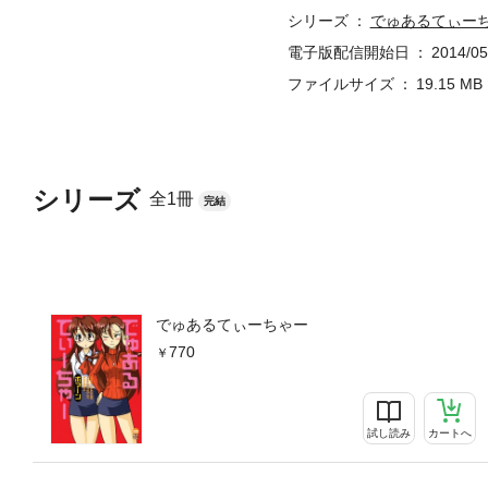
シリーズ
でゅあるてぃー
電子版配信開始日
2014/05
ファイルサイズ
19.15 MB
シリーズ
全1冊
完結
でゅあるてぃーちゃー
770
試し読み
カートへ