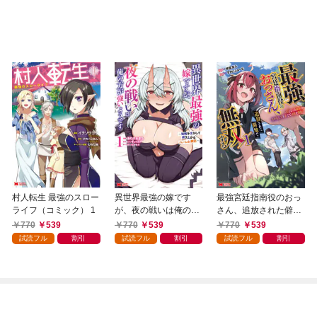
村人転生 最強のスロー
異世界最強の嫁です
最強宮廷指南役のおっ
ライフ（コミック） 1
が、夜の戦いは俺の方
さん、追放された僻地
が強いようです 知略
で無双する～幻となっ
770
539
770
539
770
539
を活かして成り上がる
た種族の美少女たちを
試読フル
割引
試読フル
割引
試読フル
割引
ハーレム戦記（コミッ
育てて辺境を開拓～
ク） 1
（コミック） 1