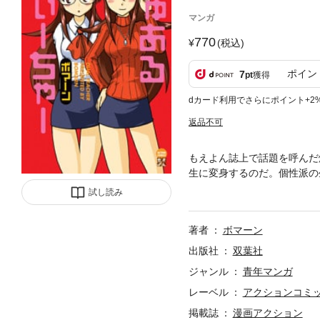
マンガ
770
(税込)
ポイン
7
pt
獲得
dカード利用でさらにポイント+2
返品不可
もえよん誌上で話題を呼んだ
生に変身するのだ。個性派の
し多数収録!
試し読み
著者
ボマーン
出版社
双葉社
ジャンル
青年マンガ
レーベル
アクションコミ
掲載誌
漫画アクション