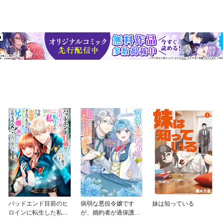
バッドエンド目前のヒ
病弱な悪役令嬢です
妹は知っている
ロインに転生した私、
が、婚約者が過保護す
今世では恋愛するつも
ぎて逃げ出したい(私た