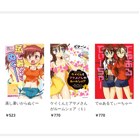
りがチートな兄が離し
ち犬猿の仲でしたよ
てくれません！？@C
ね！？)
OMIC
蒸し暑いからぬぐー
ケイくんとアヤメさん
でゅあるてぃーちゃー
がルームシェア（１）
523
770
770