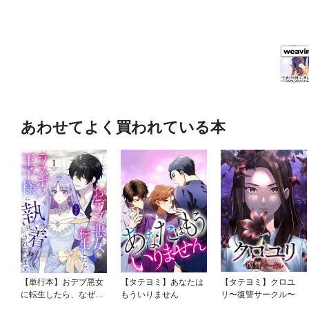
あわせてよく買われている本
【単行本】おデブ悪女
【タテヨミ】あなたは
【タテヨミ】クロユ
に転生したら、なぜか
もういりません
リ〜復讐サークル〜
ラスボス王子様に執着