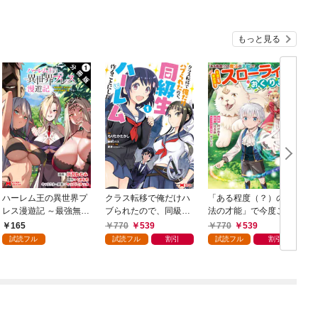
もっと見る
ハーレム王の異世界プ
クラス転移で俺だけハ
「ある程度（？）の魔
レス漫遊記 ～最強無双
ブられたので、同級生
法の才能」で今度こそ
のおじさんはあらゆる
ハーレム作ることにし
異世界でスローライフ
165
770
539
770
539
種族を嫁にする～（コ
た（コミック） 1
をおくります（コミッ
試読フル
試読フル
割引
試読フル
割引
ミック） 分冊版 1
ク） 1
ク