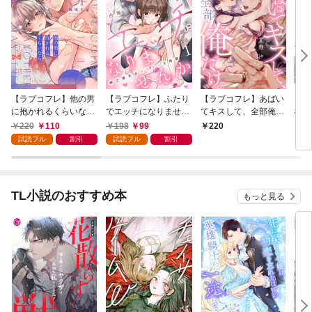
【ラブコフレ】他の男
【ラブコフレ】ふたり
【ラブコフレ】あばい
【ラ
に抱かれるくらいなら
でエッチになりません
てキスして、全部俺だ
様が
－幼馴染のこじらせ愛
か -紳士彼氏のオモチ
け。 act.1
堀を
220
110
198
99
220
1
－ act.1
ャな特訓- act.1
-出
試読フル
割引
試読フル
割引
act.
TL小説のおすすめ本
もっと見る