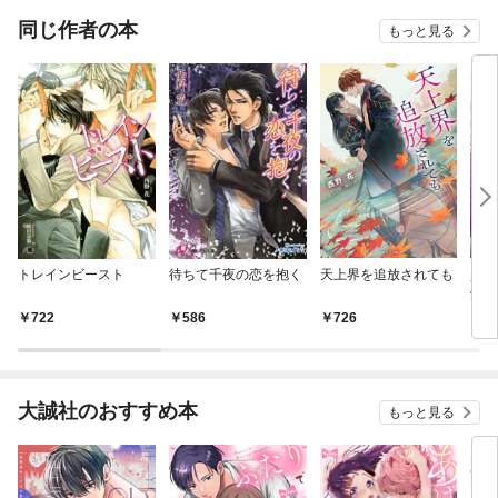
同じ作者の本
もっと見る
トレインビースト
待ちて千夜の恋を抱く
天上界を追放されても
買わ
愛に
722
586
726
7
大誠社のおすすめ本
もっと見る