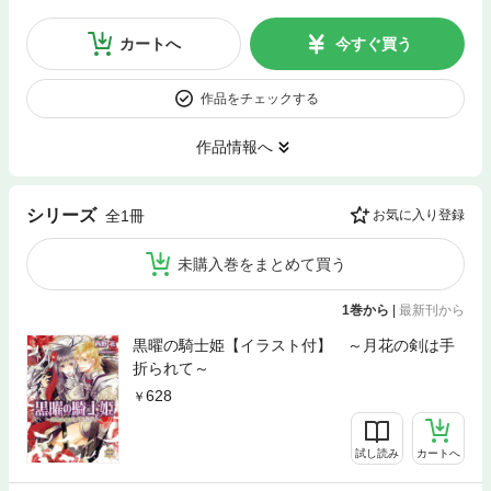
カートへ
今すぐ買う
作品をチェックする
作品情報へ
シリーズ
全1冊
お気に入り登録
未購入巻をまとめて買う
1巻から
|
最新刊から
黒曜の騎士姫【イラスト付】 ～月花の剣は手
折られて～
628
試し読み
カートへ