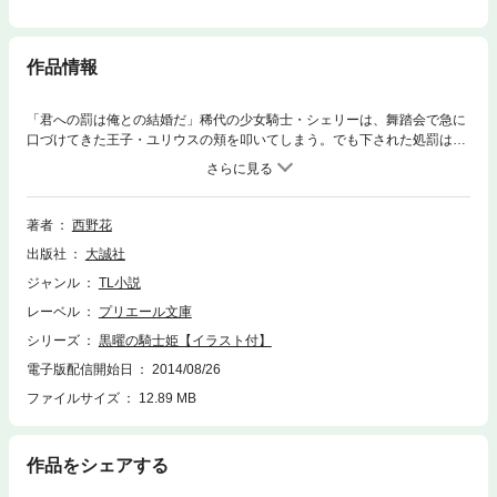
作品情報
「君への罰は俺との結婚だ」稀代の少女騎士・シェリーは、舞踏会で急に
口づけてきた王子・ユリウスの頬を叩いてしまう。でも下された処罰は意
外なもので！？ 有無を言わせず王宮に召し上げられ、夜毎の褥で甘く激
しい愉悦を教え込まれるシェリー。――私、こんなに淫らな身体だった
の？自分の変化に戸惑いつつ、意地悪で優しいユリウスに身も心も蕩かさ
れ惹かれる気持ちを抑えられない。だけどある人物が、彼がシェリーと結
著者
西野花
婚するのは、愛情からではないと囁いて…？
出版社
大誠社
ジャンル
TL小説
レーベル
プリエール文庫
シリーズ
黒曜の騎士姫【イラスト付】
電子版配信開始日
2014/08/26
ファイルサイズ
12.89 MB
作品をシェアする