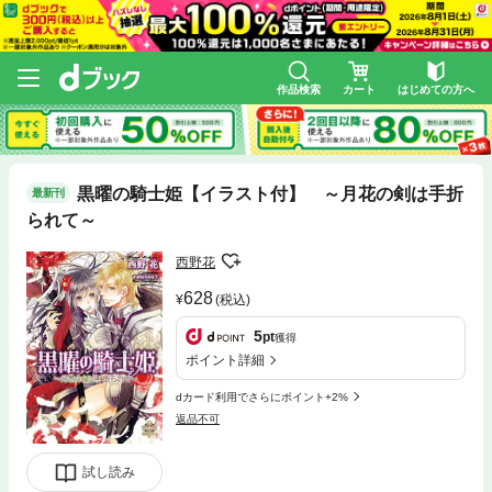
作品検索
カート
はじめての方へ
黒曜の騎士姫【イラスト付】 ～月花の剣は手折
最新刊
られて～
西野花
628
(税込)
5
pt
獲得
ポイント詳細
dカード利用でさらにポイント+2%
返品不可
試し読み