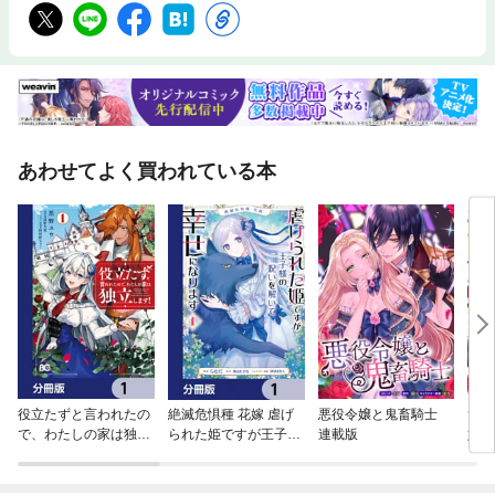
あわせてよく買われている本
役立たずと言われたの
絶滅危惧種 花嫁 虐げ
悪役令嬢と鬼畜騎士
ずた
で、わたしの家は独立
られた姫ですが王子様
連載版
婚約
します！【分冊版】
の呪いを解いて幸せに
（コ
なります【分冊版】