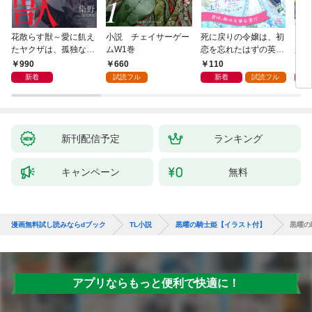
花散らす獣～愛に飢え
小説 チェイサーゲー
死に戻りの令嬢は、初
男を
たヤクザは、孤独な私
ムW1巻
恋を忘れたはずの英雄
が、
をかき乱す～
騎士から一途に愛され
護衛
990
660
110
6
る【１】
誘惑
新着
試読フル
新着
試読フル
新刊配信予定
ランキング
キャンペーン
無料
漫画無料試し読みならdブック
TL小説
黒曜の騎士姫【イラスト付】
黒曜の
アプリならもっと便利で快適に！