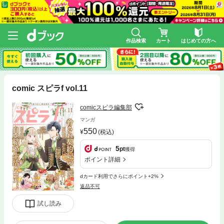
作品検索
カート
はじめての方へ
comic スピラf vol.11
comicスピラ編集部
マンガ
550
(税込)
5
pt
獲得
ポイント詳細
dカード利用でさらにポイント+2%
返品不可
試し読み