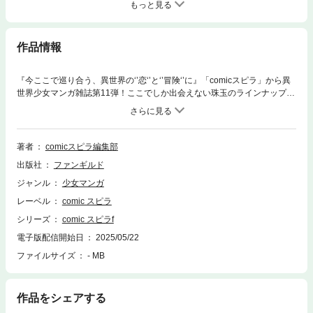
もっと見る
作品情報
『今ここで巡り合う、異世界の‘’恋‘’と‘’冒険‘’に』「comicスピラ」から異
世界少女マンガ雑誌第11弾！ここでしか出会えない珠玉のラインナップを
お届け！表紙イラスト＆巻頭「脅され契約妃の白い結婚生活」漫画：藤野
ポチョムキン 原作：曽根原ツタ／「人質として売られた夜の聖女は隣国の
大公様に嫁ぐ」漫画：白蓮翠 原作：香散見羽弥／「私のことは諦めてく
ださい！～策士な皇太子と素顔を隠すモブ令嬢の溺愛攻防～」漫画：ちゃ
著者
comicスピラ編集部
のあ 原作：みのり／「没落令嬢は、婚約者だった皇太子殿下の愛を望ま
出版社
ファンギルド
ない」漫画：つつらひの 原作：前澤のーん／「義妹にすべてを奪われた
のに元婚約者（上司）が溺愛してきます。」漫画：春咲ルネ 原作：新奈
ジャンル
少女マンガ
シオ／「売られた赤錆の花嫁は竜騎士様の最愛となる」漫画：茂吉 原
レーベル
comic スピラ
作：伊織ライ／「今世では、ひとりで生きようと思います。そのはず
が…」漫画：藤いちのせ 原作：未知香／「婚約破棄された男爵令嬢リル
シリーズ
comic スピラf
ジェシカは得意の靴作りで借金返済中！」作画：清正恐紫 原作：綾束
電子版配信開始日
2025/05/22
乙 構成：comicスピラ／「拝啓、役立たず令嬢から親愛なる騎士様へ～
ファイルサイズ
- MB
地味な魔法でも貴方の役に立ってみせます」作画：露草空 原作：結生ま
ひろ 構成：杏乃 キャラクター原案：鳥飼やすゆき／「不遇な令嬢はエ
リート魔術師の重すぎる愛に気がつかない」漫画：市川ショウ 原作：夢
魔子 キャラクター原案：よしざわ未菜子／「王太子妃になりたくないの
作品をシェアする
で、偽装婚約で回避します！」漫画：あおい 原作：ハラペコWASABI／