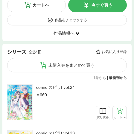
カートへ
今すぐ買う
作品をチェックする
作品情報へ
シリーズ
全24冊
お気に入り登録
未購入巻をまとめて買う
1巻から
|
最新刊から
comic スピラf vol.24
660
試し読み
カートへ
comic スピラf vol.23