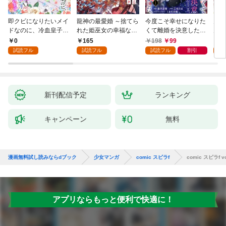
即クビになりたいメイ
龍神の最愛婚 ～捨てら
今度こそ幸せになりた
鬼条
ドなのに、冷血皇子に
れた姫巫女の幸福な嫁
くて離婚を決意したと
見初
執着されています第1
入り～: 1
ころ、無表情な旦那様
～１
0
165
198
99
1
話
が「愛してる」と言っ
試読フル
試読フル
試読フル
割引
試
てきました。1
新刊配信予定
ランキング
キャンペーン
無料
漫画無料試し読みならdブック
少女マンガ
comic スピラf
comic スピラf vo
アプリならもっと便利で快適に！