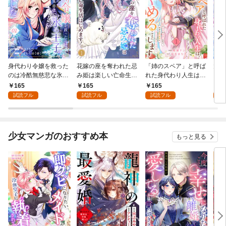
身代わり令嬢を救った
花嫁の座を奪われた忌
「姉のスペア」と呼ば
大好
のは冷酷無慈悲な氷の
み姫は楽しい亡命生活
れた身代わり人生は、
うお
王子の愛でした１
はじめます！１
今日でやめることにし
１
165
165
165
1
ます～辺境で自由を満
試読フル
試読フル
試読フル
試
喫中なので、今さら真
の聖女と言われても知
りません！～１
少女マンガのおすすめ本
もっと見る