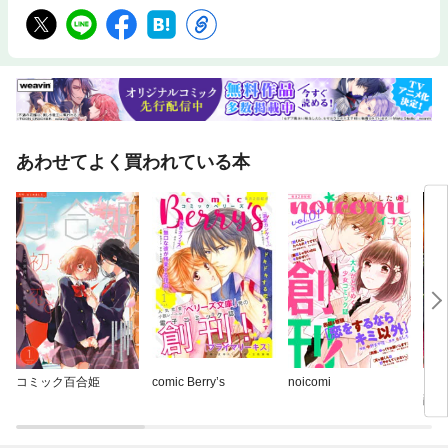
「傷物令嬢と氷の騎士様～前世で護衛した少年に今世では溺愛されていま
す～」漫画：うさあすら 原作：櫻田りん キャラクター原案：安芸緒／
「氷の宰相閣下をうっかり助けたら溺愛されました」作画：紙川りく 原
作：枢呂紅 構成：comicスピラ
あわせてよく買われている本
コミック百合姫
comic Berry’s
noicomi
【タ
爵様
いた