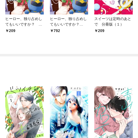
ヒーロー、独り占めし
ヒーロー、独り占めし
スイーツは定時のあと
てもいいですか？ プ
てもいいですか？
で 分冊版（１）
チキス（１）
（１）
209
792
209