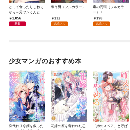
とって食ったりしねぇ
奪う男（フルカラー）
毒の円環（フルカラ
から～元ヤンくんとの
1
ー） 1
恋事情～ 1～6巻セッ
1,056
132
198
ト
新着
試読フル
試読フル
少女マンガのおすすめ本
身代わり令嬢を救った
花嫁の座を奪われた忌
「姉のスペア」と呼ば