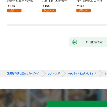
のは冷酷無慈悲な氷の
み姫は楽しい亡命生活
れた身代わり人生は、
王子の愛でした１
はじめます！１
今日でやめることにし
165
165
165
ます～辺境で自由を満
試読フル
試読フル
試読フル
喫中なので、今さら真
の聖女と言われても知
りません！～１
新刊配信予定
漫画無料試し読みならdブック
少女マンガ
永久指名おねがいします！
永