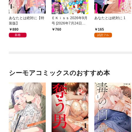
あなたとは絶対に【特
ＥＫｉｓｓ 2026年9月
あなたとは絶対に 1
装版】
号 [2026年7月24日発
売]
880
165
760
新着
試読フル
シーモアコミックスのおすすめ本