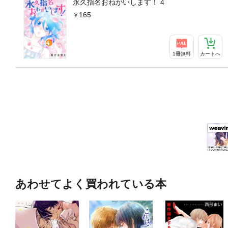
永久指名おねがいします！ 4
165
1冊無料
カートへ
あわせてよく買われている本