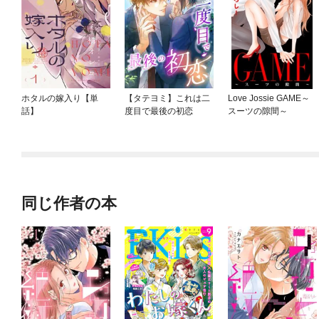
ホタルの嫁入り【単
【タテヨミ】これは二
Love Jossie GAME～
話】
度目で最後の初恋
スーツの隙間～
同じ作者の本