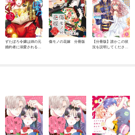
ずたぼろ令嬢は姉の元
傷モノの花嫁 分冊版
【分冊版】誰かこの状
婚約者に溺愛される
況を説明してくださ
（コミック） 分冊版
い！ ～契約から始まる
ウェディング～