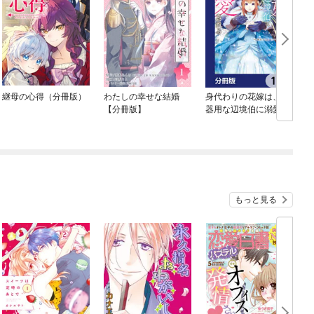
継母の心得（分冊版）
わたしの幸せな結婚
身代わりの花嫁は、不
B
【分冊版】
器用な辺境伯に溺愛さ
れる【分冊版】
もっと見る