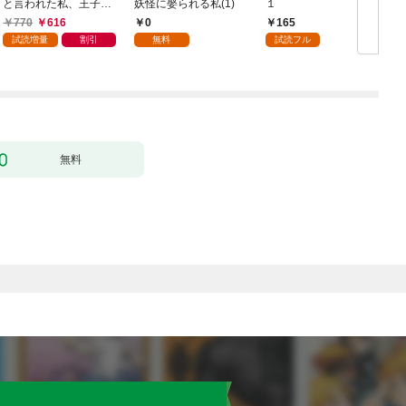
と言われた私、王子に
妖怪に娶られる私(1)
１
触れたら最強の大聖女
770
616
0
165
になりました。ところ
試読増量
割引
無料
試読フル
で殿下の愛が重い 1巻
無料