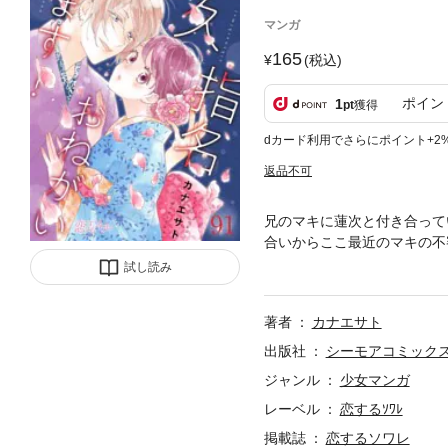
マンガ
165
(税込)
ポイン
1
pt
獲得
dカード利用でさらにポイント+2
返品不可
兄のマキに蓮次と付き合って
合いからここ最近のマキの不
年Vol．11に収録されていま
試し読み
著者
カナエサト
出版社
シーモアコミック
ジャンル
少女マンガ
レーベル
恋するｿﾜﾚ
掲載誌
恋するソワレ