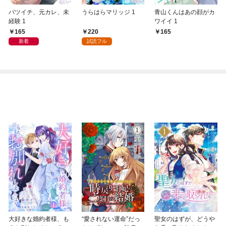
バツイチ、元カレ、未
うらはらマリッジ 1
青山くんはあの顔がカ
経験 1
ワイイ 1
165
220
165
新着
試読フル
大好きな婚約者様、も
“愛されない運命”だっ
聖女のはずが、どうや