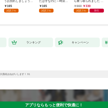
うお別れしましょう。
たはずなのに～時戻り
ら乗っ取られました 1
１
王妃の二度目の結婚～
巻
165
165
660
330
１
試読フル
試読フル
試読フル
割引
ランキング
キャンペーン
久指名おねがいします！ 91
アプリならもっと便利で快適に！