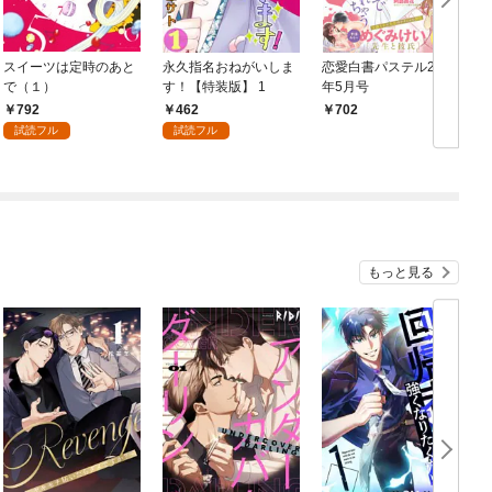
スイーツは定時のあと
永久指名おねがいしま
恋愛白書パステル2016
Y
で（１）
す！【特装版】 1
年5月号
a
792
462
702
試読フル
試読フル
もっと見る