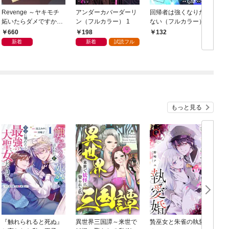
Revenge ～ヤキモチ
アンダーカバーダーリ
回帰者は強くなりたく
妬いたらダメですか？
ン（フルカラー） 1
ない（フルカラー） 1
～【描き下ろしおまけ
660
198
132
付き特装版】 1
新着
新着
試読フル
もっと見る
『触れられると死ぬ』
異世界三国譚～来世で
贄巫女と朱雀の執愛婚