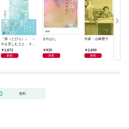
『扉（とびら）』 ～
きれはし
作家・山崎豊子
今を苦しむ人と、その
ご家族、そして「あな
1,672
935
2,600
た」へ～
新着
新着
新着
無料