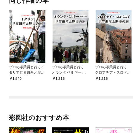
同じ作者の本
プロの添乗員と行くイ
プロの添乗員と行く
プロの添乗員と行く
タリア世界遺産と歴史
オランダ ベルギー ル
クロアチア・スロベニ
の旅増補改訂版
クセンブルク世界遺産
ア世界遺産と歴史の旅
1,540
1,215
1,215
と歴史の旅
彩図社のおすすめ本