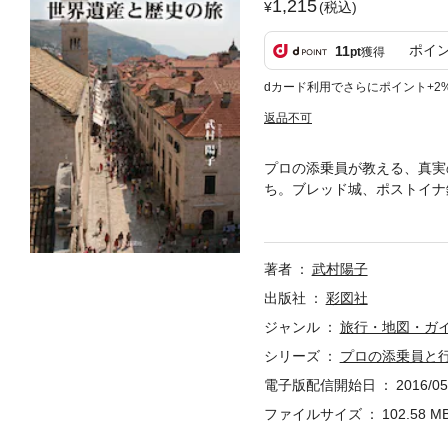
1,215
(税込)
ポイ
11
pt
獲得
dカード利用でさらにポイント+2
返品不可
プロの添乗員が教える、真実
ち。ブレッド城、ポストイナ
プリトヴィツェ湖群、クルカ
網羅。クロアチア・スロベニ
著者
武村陽子
出版社
彩図社
ジャンル
旅行・地図・ガ
シリーズ
プロの添乗員と
電子版配信開始日
2016/05
ファイルサイズ
102.58 M