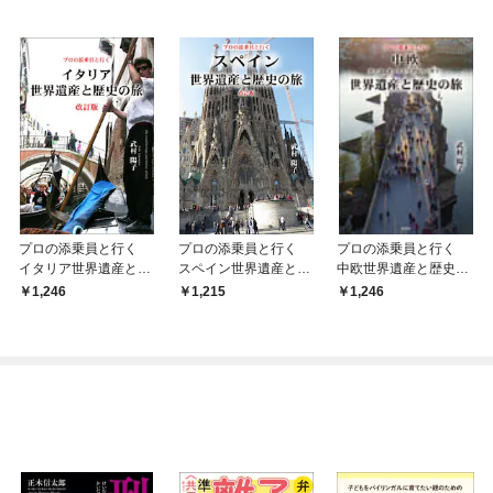
プロの添乗員と行く
プロの添乗員と行く
プロの添乗員と行く
イタリア世界遺産と歴
スペイン世界遺産と歴
中欧世界遺産と歴史の
史の旅 改訂版
史の旅 改訂版
旅
1,246
1,215
1,246