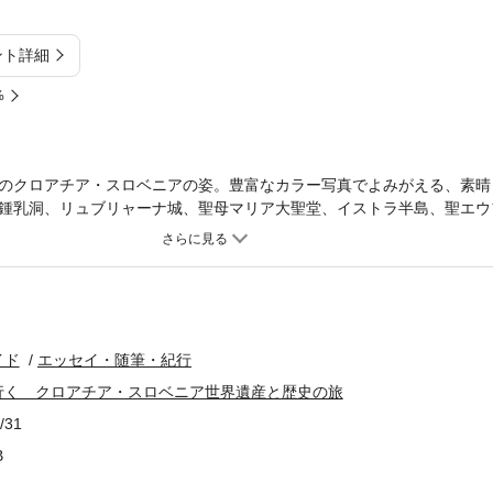
ント詳細
%
のクロアチア・スロベニアの姿。豊富なカラー写真でよみがえる、素晴
鍾乳洞、リュブリャーナ城、聖母マリア大聖堂、イストラ半島、聖エウ
国立公園、ドブロヴニク橋、フヴァール島などなど、定番観光地から穴
ア旅行に必携の一冊です！
イド
エッセイ・随筆・紀行
行く クロアチア・スロベニア世界遺産と歴史の旅
/31
B