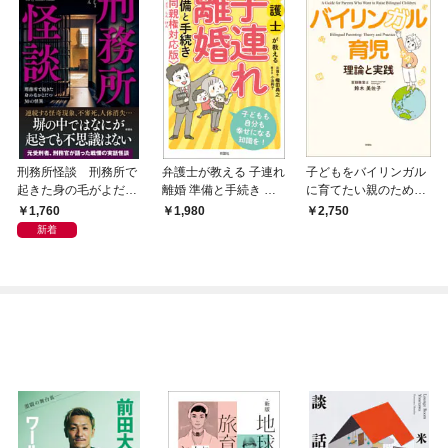
刑務所怪談 刑務所で
弁護士が教える 子連れ
子どもをバイリンガル
起きた身の毛がよだつ
離婚 準備と手続き 共
に育てたい親のための
30の怪異
同親権対応版
バイリンガル育児 理論
1,760
1,980
2,750
と実践
新着