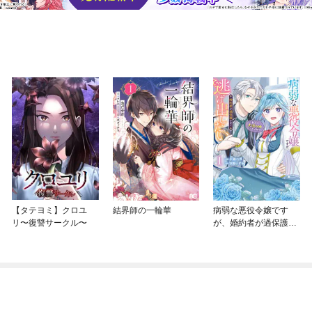
【タテヨミ】クロユ
結界師の一輪華
病弱な悪役令嬢です
リ〜復讐サークル〜
が、婚約者が過保護す
ぎて逃げ出したい(私た
ち犬猿の仲でしたよ
ね！？)