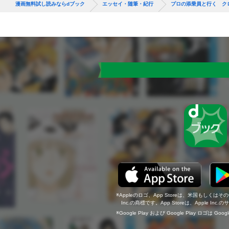
漫画無料試し読みならdブック
エッセイ・随筆・紀行
プロの添乗員と行く ク
Appleのロゴ、App Storeは、米国もしくはそ
Inc.の商標です。App Storeは、Apple In
Google Play および Google Play ロゴは Go