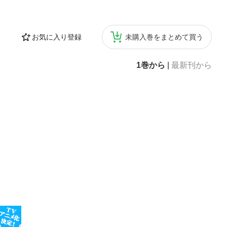
お気に入り登録
未購入巻をまとめて買う
1巻から
|
最新刊から