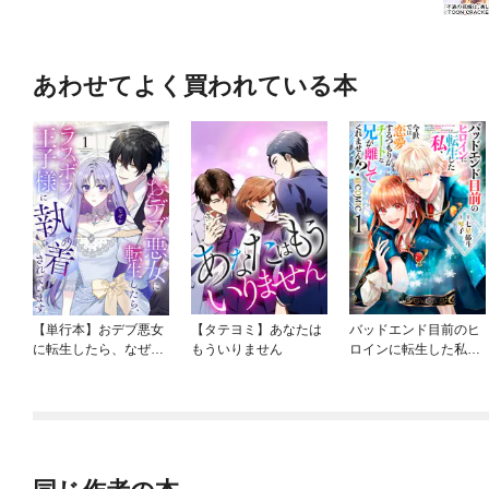
あわせてよく買われている本
【単行本】おデブ悪女
【タテヨミ】あなたは
バッドエンド目前のヒ
に転生したら、なぜか
もういりません
ロインに転生した私、
ラスボス王子様に執着
今世では恋愛するつも
されています
りがチートな兄が離し
てくれません！？@C
OMIC