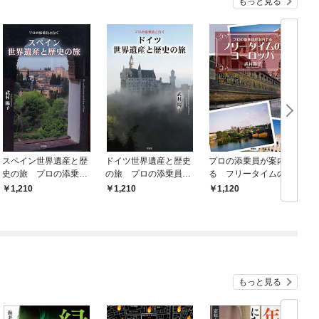
もっと見る
スペイン世界遺産と歴
ドイツ世界遺産と歴史
プロの添乗員が案内す
史の旅 プロの添乗員
の旅 プロの添乗員と
る フリータイムのヨ
と行く
行く
ーロッパ
1,210
1,210
1,120
もっと見る