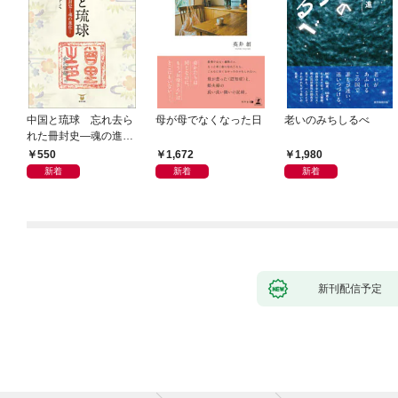
中国と琉球 忘れ去ら
母が母でなくなった日
老いのみちしるべ
れた冊封史―魂の進化
―
550
1,672
1,980
新着
新着
新着
新刊配信予定