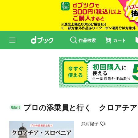
作品検索
カート
プロの添乗員と行く クロアチア
最新刊
武村陽子