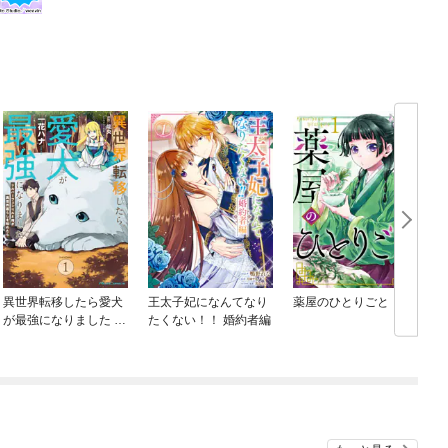
異世界転移したら愛犬
王太子妃になんてなり
薬屋のひとりごと
が最強になりました ～
たくない！！ 婚約者編
シルバーフェンリルと
俺が異世界暮らしを始
めたら～ THE COMIC