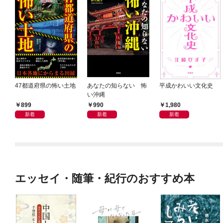
47都道府県の怖い土地
あなたの知らない 怖
平成かわいい文化史
い沖縄
899
990
1,980
新着
新着
新着
エッセイ・随筆・紀行のおすすめ本