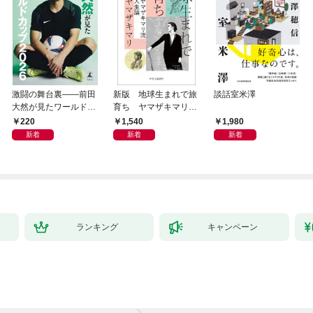
激闘の舞台裏――前田
新版 地球生まれで旅
談話室米澤
大然が見たワールドカ
育ち ヤマザキマリ流
ップ2026
人生論
220
1,540
1,980
新着
新着
新着
ランキング
キャンペーン