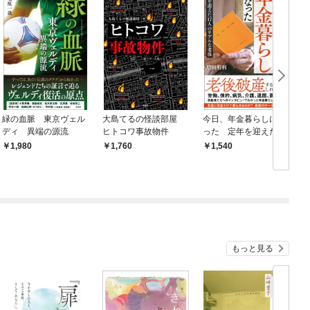
緑の血脈 東京ヴェル
大島てるの怪談部屋
今日、年金暮らしにな
ディ 異端の源流
ヒトコワ事故物件
った 定年を迎えた17
人のリアルな老後
1,980
1,760
1,540
もっと見る