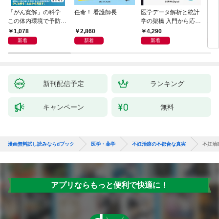
「がん寛解」の科学
任命！ 看護師長
医学データ解析と統計
国家
この体内環境で予防・
学の架橋 入門から応用
格し
治療・再発防止する
へつなぐ
文を
1,078
2,860
4,290
2,
た理
新着
新着
新着
新刊配信予定
ランキング
キャンペーン
無料
漫画無料試し読みならdブック
医学・薬学
不妊治療の不都合な真実
不妊治
アプリならもっと便利で快適に！