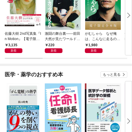
佐藤大樹 2nd写真集『I
激闘の舞台裏――前田
がむしゃら なぜ俺
千夏
n Motion』【電子限定
大然が見たワールドカ
は、こんなに走るのか
捕物
動画特典付き】
ップ2026
——。【電子限定合本
3,135
220
1,980
7
版】
新着
新着
新着
医学・薬学のおすすめ本
もっと見る