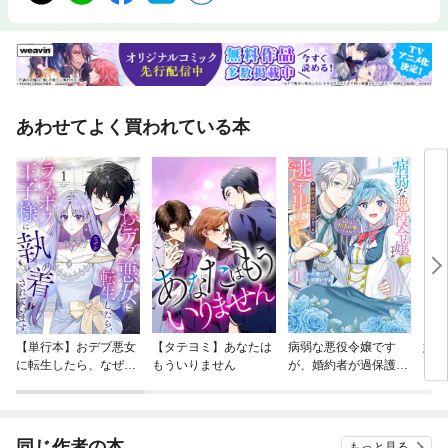
あわせてよく買われている本
【単行本】おデブ悪女
【タテヨミ】あなたは
病弱な悪役令嬢です
妹は
に転生したら、なぜか
もういりません
が、婚約者が過保護す
ラスボス王子様に執着
ぎて逃げ出したい(私
されています
たち犬猿の仲でしたよ
ね！？)
同じ作者の本
もっと見る