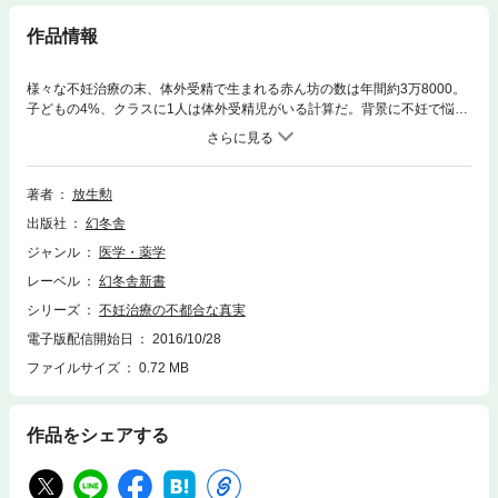
作品情報
様々な不妊治療の末、体外受精で生まれる赤ん坊の数は年間約3万8000。
子どもの4%、クラスに1人は体外受精児がいる計算だ。背景に不妊で悩む
カップルは6組に1組、女性は50万人いると言われる。体外受精1回の費用
は40万~80万円。公的助成金(税金)が年間330億円投入されているが、現実
は妊娠の可能性が極めて低い層に大半が使われ死に金となっている。長年
の治療に心身が傷つき、気づけば1000万円超の治療費を支払い断念する患
著者
放生勲
者も多い。16年間で8300人の不妊患者を診察してきた著者だから書ける
出版社
幻冬舎
真実の不妊事情とその解決法。
ジャンル
医学・薬学
レーベル
幻冬舎新書
シリーズ
不妊治療の不都合な真実
電子版配信開始日
2016/10/28
ファイルサイズ
0.72 MB
作品をシェアする