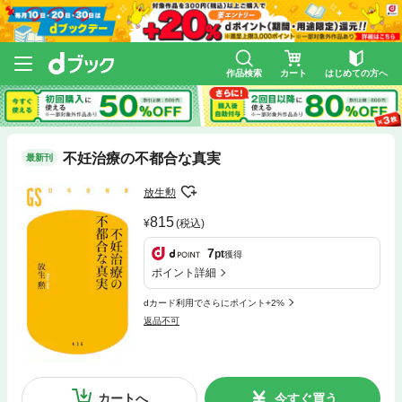
作品検索
カート
はじめての方へ
不妊治療の不都合な真実
最新刊
放生勲
815
(税込)
7
pt
獲得
ポイント詳細
dカード利用でさらにポイント+2%
返品不可
カートへ
今すぐ買う