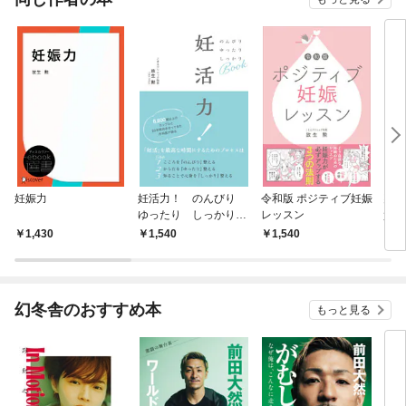
妊娠力
妊活力！ のんびり
令和版 ポジティブ妊娠
卵巣
ゆったり しっかりB
レッスン
質を
OOK
から
1,430
1,540
1,540
1,
ト
幻冬舎のおすすめ本
もっと見る