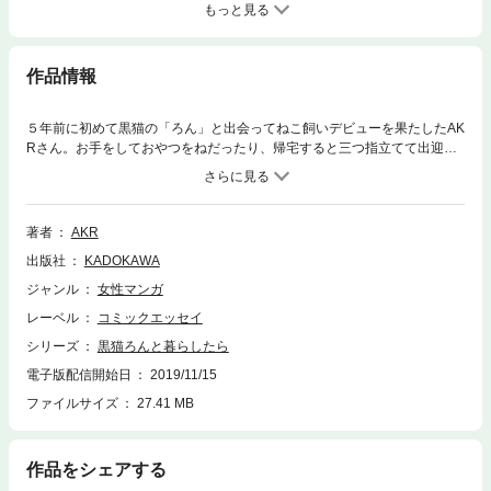
もっと見る
作品情報
５年前に初めて黒猫の「ろん」と出会ってねこ飼いデビューを果たしたAK
Rさん。お手をしておやつをねだったり、帰宅すると三つ指立てて出迎え
てくれたり、かぶりものをかぶってリラックスしたり。クールなイメージ
のある黒猫だけど、ろんはとびきり人懐こくてとびきり可愛い男の子で
す。そんなろんとAKRさんのゆる～い日常をつづったコミックエッセイ、
「名前の由来」「保護ねこ希望」「ろん親戚と出会う」など本邦初公開の
著者
AKR
描き下ろしを加えて登場！
出版社
KADOKAWA
ジャンル
女性マンガ
レーベル
コミックエッセイ
シリーズ
黒猫ろんと暮らしたら
電子版配信開始日
2019/11/15
ファイルサイズ
27.41 MB
作品をシェアする