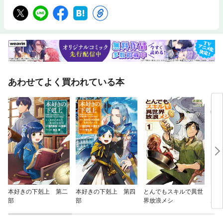
あわせてよく買われている本
本好きの下剋上 第二
本好きの下剋上 第四
とんでもスキルで異世
ラー
部
部
界放浪メシ
ん【