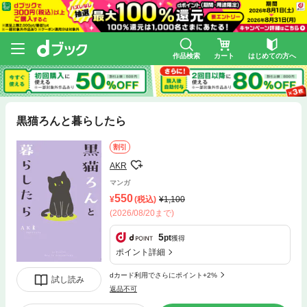
作品検索
カート
はじめての方へ
黒猫ろんと暮らしたら
割引
AKR
マンガ
550
(税込)
1,100
(2026/08/20まで)
5
pt
獲得
ポイント詳細
dカード利用でさらにポイント+2%
試し読み
返品不可