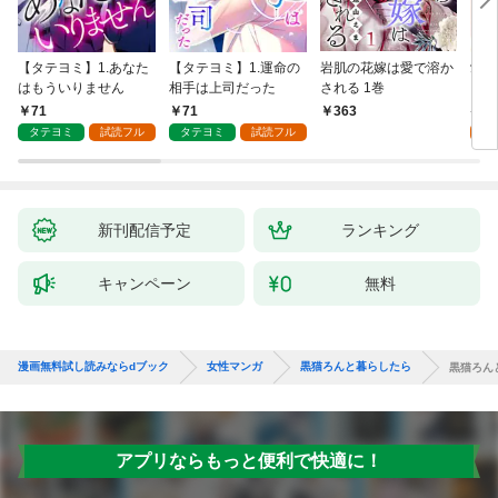
【タテヨミ】1.あなた
【タテヨミ】1.運命の
岩肌の花嫁は愛で溶か
愛し
はもういりません
相手は上司だった
される 1巻
い 
71
71
1
363
タテヨミ
試読フル
タテヨミ
試読フル
試
新刊配信予定
ランキング
キャンペーン
無料
漫画無料試し読みならdブック
女性マンガ
黒猫ろんと暮らしたら
黒猫ろん
アプリならもっと便利で快適に！