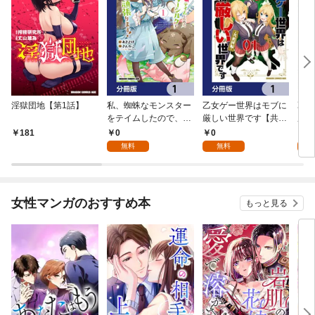
淫獄団地【第1話】
私、蜘蛛なモンスター
乙女ゲー世界はモブに
乙女
をテイムしたので、ス
厳しい世界です【共和
厳し
パイダーシルクで裁縫
国編】【分冊版】 1
国
0
0
8
181
を頑張ります！【分冊
無料
無料
試
版】 1
女性マンガのおすすめ本
もっと見る