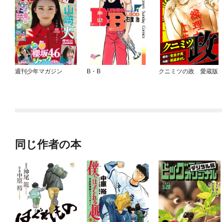
週刊少年マガジン
B・B
クニミツの政 愛蔵版
同じ作者の本