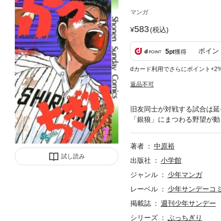
マンガ
583
(税込)
ポイン
5
pt
獲得
dカード利用でさらにポイント+2
返品不可
旧友同士が対戦する試合は延
「銀狼」にまつわる野望が動
著者
中原裕
試し読み
出版社
小学館
ジャンル
少年マンガ
レーベル
少年サンデーコ
掲載誌
週刊少年サンデー
シリーズ
ぶっちぎり