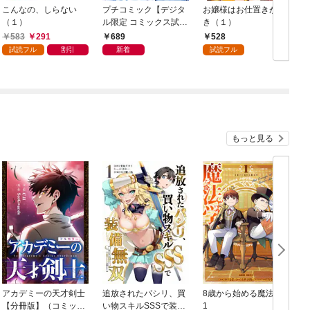
こんなの、しらない
プチコミック【デジタ
お嬢様はお仕置きが好
（１）
ル限定 コミックス試し
き（１）
読み特典付き】 2026
583
291
689
528
年9月号（2026年8月7
試読フル
割引
新着
試読フル
日発売）
もっと見る
アカデミーの天才剣士
追放されたパシリ、買
8歳から始める魔法学
【分冊版】（コミッ
い物スキルSSSで装備
1