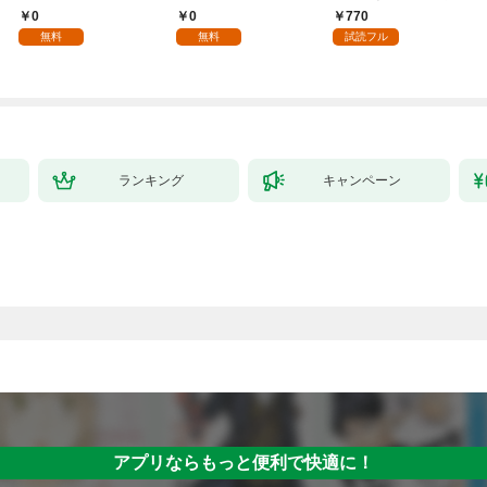
入れて自由を謳歌す
年齢版】(1)
ちのけでひたすら最強
0
0
770
る。1
を目指すモブ転生者～
無料
無料
試読フル
ランキング
キャンペーン
アプリならもっと便利で快適に！