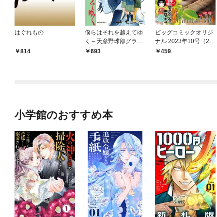
はぐれもの
僕らはそれを越えてゆ
ビッグコミックオリジ
く～天彦野球部グラフ
ナル 2023年10号（20
ィティー～（１）
23年5月2日発売)
814
693
459
小学館のおすすめ本