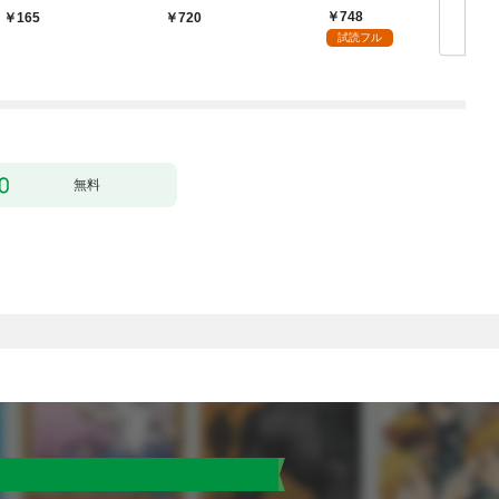
ク） １話【フルカラ
無双 ～買ったモノを
748
165
720
ー】
超強化して最強パーテ
試読フル
ィー目指します～【単
行本版】 1巻
無料