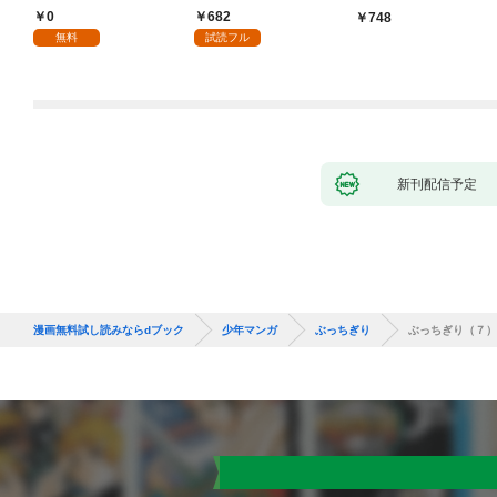
り！？(1)
づくりを（コミック）
0
682
748
１
無料
試読フル
新刊配信予定
漫画無料試し読みならdブック
少年マンガ
ぶっちぎり
ぶっちぎり（７）