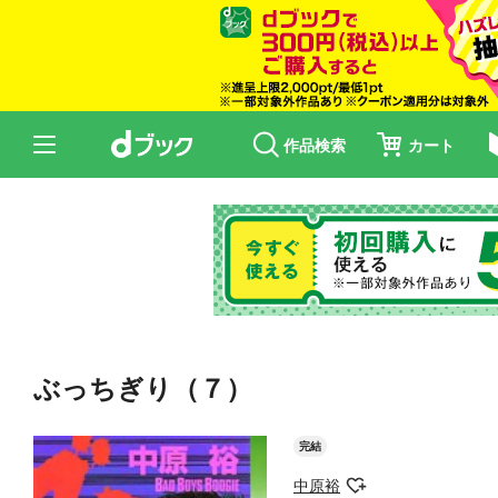
作品検索
カート
ぶっちぎり（７）
完結
中原裕