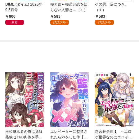
DIME (ダイム) 2026年
極と蕾～極道と恋を知
その男、沼につき。
9.5月号
らない人妻と～（１）
（１）
800
583
583
新着
試読フル
試読フル
王位継承者の俺は覚醒
エレベーターに監禁さ
迷宮狂走曲 1 ～エロ
兆候ゼロの肉体を手に
れたらxxをした件【全
ゲ世界なのにエロそっ