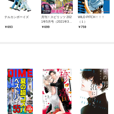
テルカンボーイズ
月刊！スピリッツ 202
WILD PITCH！！！
1年5月号（2021年3月
（１）
27日発売号）
693
699
759