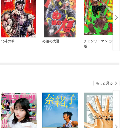
北斗の拳
め組の大吾
チェンソーマン カラー
B
版
もっと見る