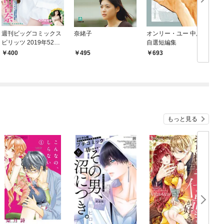
週刊ビッグコミックス
奈緒子
オンリー・ユー 中原裕
ピリッツ 2019年52号
自選短編集
【デジタル版限定グラ
400
495
693
ビア増量「山田杏
奈」】（2019年11月2
5日発売）
もっと見る