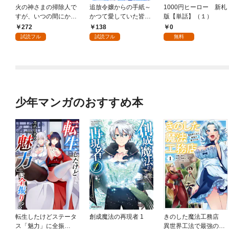
火の神さまの掃除人で
追放令嬢からの手紙～
1000円ヒーロー 新札
すが、いつの間にか花
かつて愛していた皆さ
版【単話】（１）
嫁として溺愛されてい
まへ 私のことなどお忘
272
138
0
ます【単話】（１）
れですか？～【単話】
試読フル
試読フル
無料
（１）
少年マンガのおすすめ本
転生したけどステータ
創成魔法の再現者 1
きのした魔法工務店
ス「魅力」に全振
異世界工法で最強の家