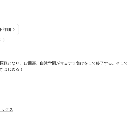
ト詳細
%
長戦となり、17回裏、白滝学園がサヨナラ負けをして終了する。そし
きはじめる！
ミックス