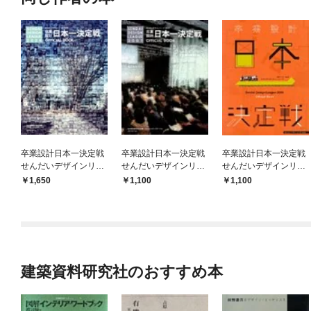
卒業設計日本一決定戦
卒業設計日本一決定戦
卒業設計日本一決定戦
せんだいデザインリー
せんだいデザインリー
せんだいデザインリー
グ2006
グ2007
グ2008
1,650
1,100
1,100
建築資料研究社のおすすめ本