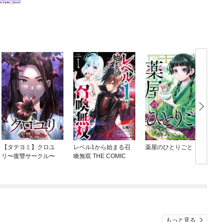
【タテヨミ】クロユ
レベル1から始まる召
薬屋のひとりごと
リ〜復讐サークル〜
喚無双 THE COMIC
もっと見る