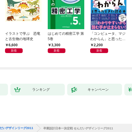
イラストで学ぶ 恐竜
はじめての精密工学 第
「コンピュータ、マジ
と古生物の地球史
5巻
わからん」と思ったと
きに読む本
6,600
3,300
2,200
新着
新着
新着
ランキング
キャンペーン
だいデザインリーグ2011
卒業設計日本一決定戦 せんだいデザインリーグ2011