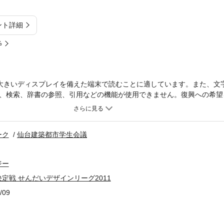
ント詳細
%
大きいディスプレイを備えた端末で読むことに適しています。また、文
、検索、辞書の参照、引用などの機能が使用できません。復興への希望を
1日、会場のせんだいメディアテークは大きな揺れに見舞われた。幸い人
が破壊されてしまった。本書は、今は失われてしまった作品も含め、全5
う2011年の大会を克明に記録するものである。
ーク
仙台建築都市学生会議
ジー
定戦 せんだいデザインリーグ2011
/09