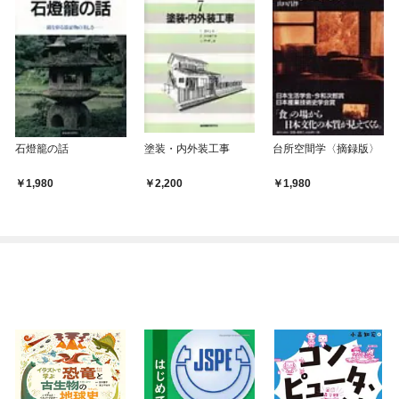
石燈籠の話
塗装・内外装工事
台所空間学〈摘録版〉
1,980
2,200
1,980