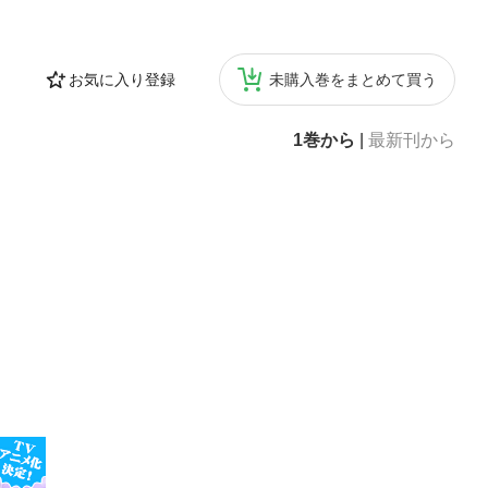
お気に入り登録
未購入巻をまとめて買う
1巻から
|
最新刊から