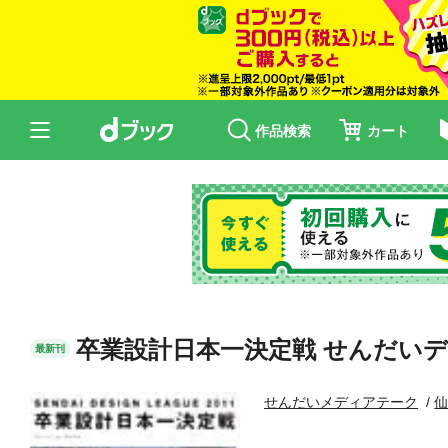
作品検索
カート
卒業設計日本一決定戦 せんだいデ
最新刊
せんだいメディアテーク