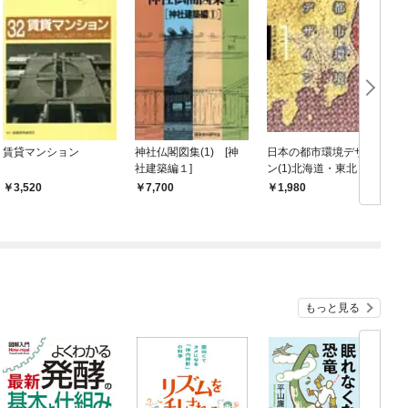
賃貸マンション
神社仏閣図集(1) [神
日本の都市環境デザイ
社建築編１]
ン(1)北海道・東北・関
東編
3,520
7,700
1,980
もっと見る