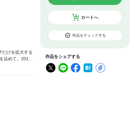
カートへ
作品をチェックする
字だけを拡大する
作品をシェアする
込めて。2011
的被害は免れたも
31点を完全収録