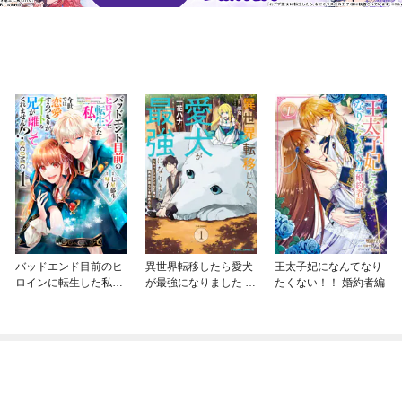
バッドエンド目前のヒ
異世界転移したら愛犬
王太子妃になんてなり
ロインに転生した私、
が最強になりました ～
たくない！！ 婚約者編
今世では恋愛するつも
シルバーフェンリルと
りがチートな兄が離し
俺が異世界暮らしを始
てくれません！？@C
めたら～ THE COMIC
OMIC