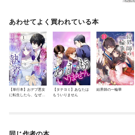
あわせてよく買われている本
【単行本】おデブ悪女
【タテヨミ】あなたは
結界師の一輪華
に転生したら、なぜか
もういりません
ラスボス王子様に執着
されています
同じ作者の本