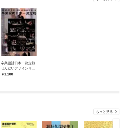
卒業設計日本一決定戦
せんだいデザインリー
グ2012
1,100
もっと見る