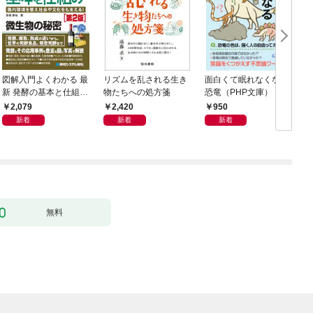
図解入門よくわかる 最
リズムを乱される生き
面白くて眠れなくなる
新 発酵の基本と仕組み
物たちへの処方箋
恐竜（PHP文庫）
［第2版］
2,079
2,420
950
新着
新着
新着
無料