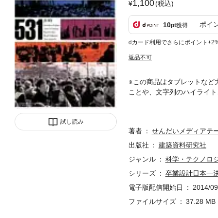
1,100
(税込)
ポイ
10
pt
獲得
dカード利用でさらにポイント+2
返品不可
※この商品はタブレットなど
ことや、文字列のハイライト
年の大会最終日となる3月1
のの、展示された模型は多く
試し読み
し、今後語り継がれるであろ
著者
せんだいメディアテ
出版社
建築資料研究社
ジャンル
科学・テクノロ
シリーズ
卒業設計日本一決
電子版配信開始日
2014/09
ファイルサイズ
37.28 MB