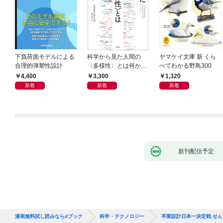
下負荷面モデルによる
科学から見た人間の
ヤマケイ文庫 新 くら
合理的弾塑性設計
〈多様性〉とは何か―
べてわかる野鳥300
―遺伝科学と疑似科学
4,400
3,300
1,320
新着
新着
新着
新刊配信予定
漫画無料試し読みならdブック
科学・テクノロジー
卒業設計日本一決定戦 せん