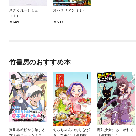
ささくれーしょん
オバタリアン（１）
（１）
649
533
竹書房のおすすめ本
異世界転移から始まる
ちぃちゃんのおしなが
魔法少女にあこがれて
女子寮ハーレム！？ ～
き 繁盛記 【連載版】
【連載版】１