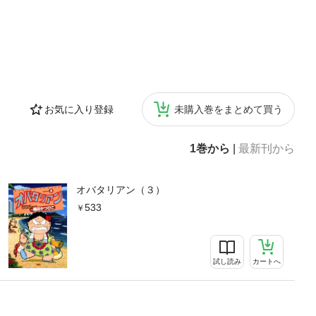
お気に入り登録
未購入巻をまとめて買う
1巻から
|
最新刊から
オバタリアン（３）
533
試し読み
カートへ