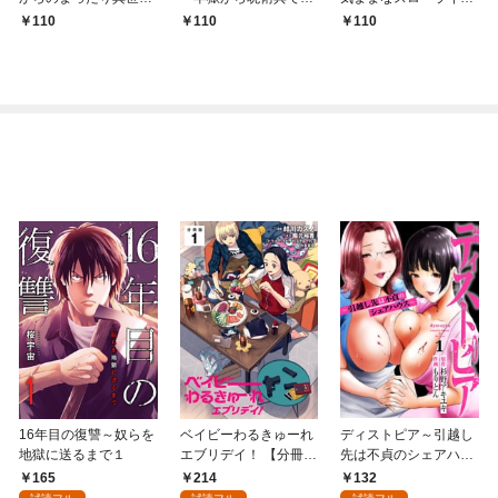
冒険記 ～僕の部屋が
み取る金貨ザクザク宮
を送りたいのに世界を
110
110
110
ダンジョンの休憩所に
廷生活～ 【連載版】１
救った真の英雄だとバ
なってしまった件～
レる 【連載版】１
【連載版】１
16年目の復讐～奴らを
ベイビーわるきゅーれ
ディストピア～引越し
地獄に送るまで１
エブリデイ！ 【分冊
先は不貞のシェアハウ
版】 1
ス～１
165
214
132