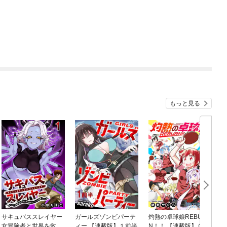
もっと見る
サキュバススレイヤー
ガールズゾンビパーテ
灼熱の卓球娘REBUR
女冒険者と世界を救う
ィー 【連載版】１前半
N！！ 【連載版】０－