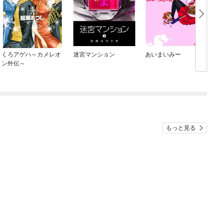
くろアゲハ～カメレオ
迷宮マンション
あいまいみー
ン外伝～
もっと見る