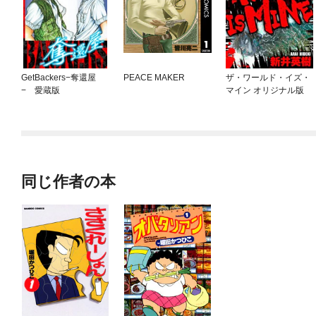
GetBackers−奪還屋
PEACE MAKER
ザ・ワールド・イズ・
− 愛蔵版
マイン オリジナル版
同じ作者の本