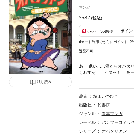
マンガ
587
(税込)
ポイン
5
pt
獲得
dカード利用でさらにポイント+2
返品不可
あー 眠い……寝たらオバタ
くわすぞ……ピタッ！！ あ
の１０巻はできました……チ
試し読み
ウェイ、唯我独尊、自己中心
著者
堀田かつひこ
出版社
竹書房
ジャンル
青年マンガ
レーベル
バンブーコミック
シリーズ
オバタリアン