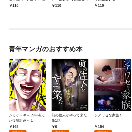
管理人として働く人間
１
110
110
110
と恋する魔族娘たち～
【連載版】０
青年マンガのおすすめ本
シカケドキ～15年考え
前の住人がやって来た
シアワセな家族１
た復讐計画～１
第1話
165
0
154