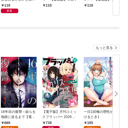
終末のハーレム部隊
①
110
110
110
【連載版】１
新着
もっと見る
16年目の復讐～奴らを
【電子版】月刊コミッ
一日1回俺の理性が負
地獄に送るまで【電子
クフラッパー 2026年9
けるとき1
か
単行本版】１
月号
660
730
165