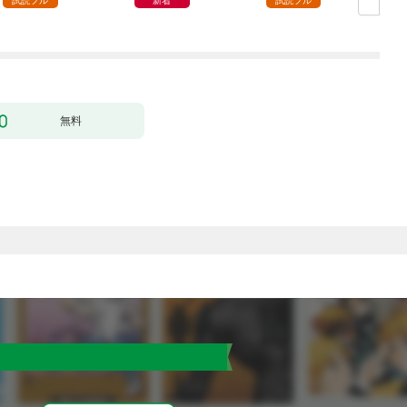
試読フル
新着
試読フル
無料