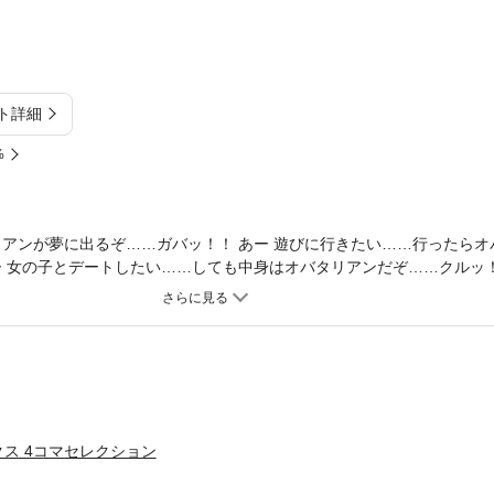
ト詳細
%
リアンが夢に出るぞ……ガバッ！！ あー 遊びに行きたい……行ったらオ
ー 女の子とデートしたい……しても中身はオバタリアンだぞ……クルッ！
ャンチャン！！（「作者のことば」より） ２０世紀が生んだ名作！ 
的……、時代を駆け抜けたスーパーキャラクターオバタリアン！
ス 4コマセレクション