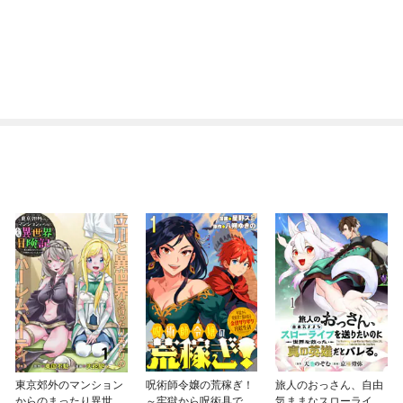
東京郊外のマンション
呪術師令嬢の荒稼ぎ！
旅人のおっさん、自由
からのまったり異世界
～牢獄から呪術具で掴
気ままなスローライフ