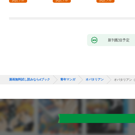
試読フル
試読フル
試読フル
新刊配信予定
漫画無料試し読みならdブック
青年マンガ
オバタリアン
オバタリアン（