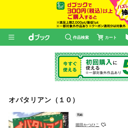
作品検索
カート
オバタリアン（１０）
完結
堀田かつひこ