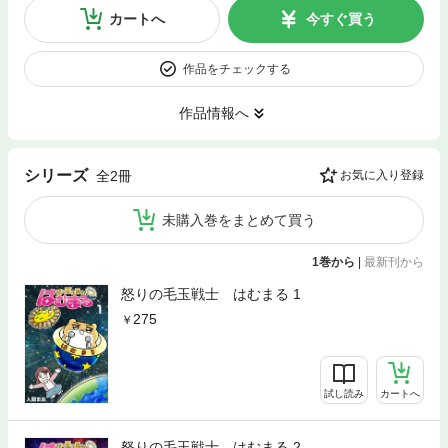
カートへ
今すぐ買う
作品をチェックする
作品情報へ
シリーズ
全2冊
お気に入り登録
未購入巻をまとめて買う
1巻から
|
最新刊から
怒りの毛玉戦士 はむまる 1
275
試し読み
カートへ
怒りの毛玉戦士 はむまる 2