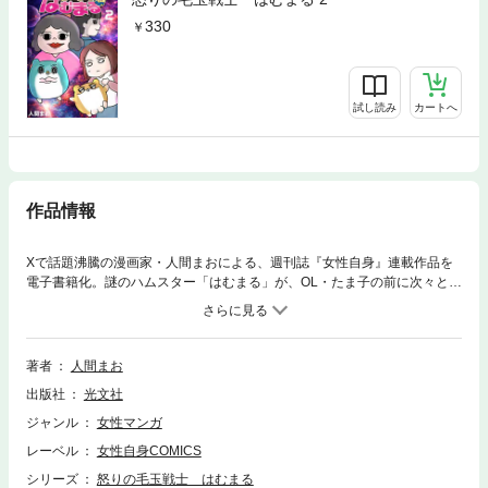
330
試し読み
カートへ
作品情報
Xで話題沸騰の漫画家・人間まおによる、週刊誌『女性自身』連載作品を
電子書籍化。謎のハムスター「はむまる」が、OL・たま子の前に次々と現
れる“迷惑人間”を駆逐していく「癒し系ざまあコミック」。
著者
人間まお
出版社
光文社
ジャンル
女性マンガ
レーベル
女性自身COMICS
シリーズ
怒りの毛玉戦士 はむまる