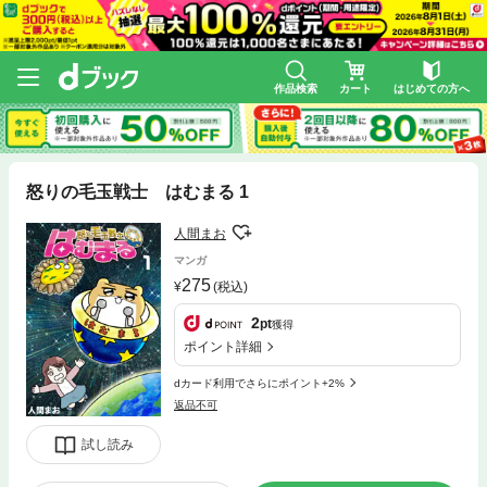
作品検索
カート
はじめての方へ
怒りの毛玉戦士 はむまる 1
人間まお
マンガ
275
(税込)
2
pt
獲得
ポイント詳細
dカード利用でさらにポイント+2%
返品不可
試し読み