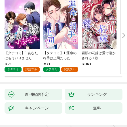
【タテヨミ】1.あなた
【タテヨミ】1.運命の
岩肌の花嫁は愛で溶か
愛し
はもういりません
相手は上司だった
される 1巻
い 
71
71
1
363
タテヨミ
試読フル
タテヨミ
試読フル
試
新刊配信予定
ランキング
キャンペーン
無料