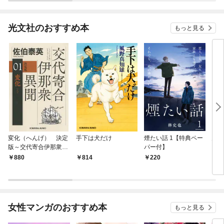
光文社のおすすめ本
もっと見る
変化（へんげ） 決定
手下は犬だけ
煙たい話 1【特典ペー
鬼役
版～交代寄合伊那衆異
パー付】
聞（1）～
880
814
220
7
女性マンガのおすすめ本
もっと見る