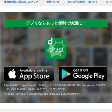
漫画無料試し読みならdブック
女性マンガ
怒りの毛玉戦士 はむまる
怒り
アプリならもっと便利で快適に！
Appleのロゴ、App Storeは、米国もしくはその他の国や地域におけるApple Inc.の商標で
す。App Storeは、Apple Inc.のサービスマークです。
Google Play および Google Play ロゴは Google LLC の商標です。