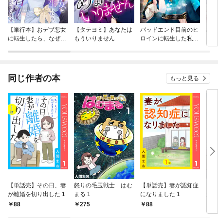
【単行本】おデブ悪女
【タテヨミ】あなたは
バッドエンド目前のヒ
結界
に転生したら、なぜか
もういりません
ロインに転生した私、
ラスボス王子様に執着
今世では恋愛するつも
されています
りがチートな兄が離し
てくれません！？@C
OMIC
同じ作者の本
もっと見る
【単話売】その日、妻
怒りの毛玉戦士 はむ
【単話売】妻が認知症
ヒト
が離婚を切り出した 1
まる 1
になりました 1
かの
88
275
88
3