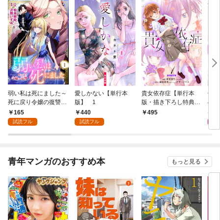
弱い私は死にました～
愛しかない【単行本
貴女依存症【単行本
僕の
死に戻り令嬢の復讐
版】 1
版・描き下ろし特典付
のだ
～ 1
き】 1
版・
165
440
6
495
試読フル
試読フル
青年マンガのおすすめ本
もっと見る