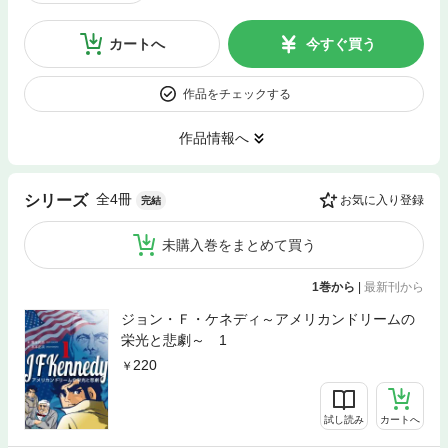
カートへ
今すぐ買う
作品をチェックする
作品情報へ
全4冊
シリーズ
お気に入り登録
完結
未購入巻をまとめて買う
1巻から
|
最新刊から
ジョン・Ｆ・ケネディ～アメリカンドリームの
栄光と悲劇～ 1
220
試し読み
カートへ