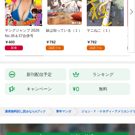
ヤングジャンプ 2026
妹は知っている（１）
ヤニねこ（１）
モー
No.36＆37合併号
6・3
日発
400
792
792
4
新着
試読フル
試読フル
新刊配信予定
ランキング
キャンペーン
無料
漫画無料試し読みならdブック
青年マンガ
ジョン・Ｆ・ケネディ～アメリカンド