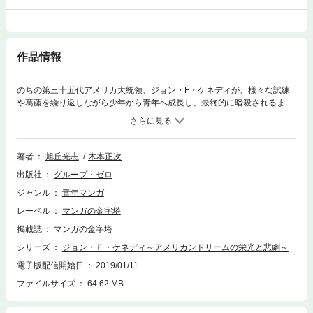
作品情報
のちの第三十五代アメリカ大統領、ジョン・F・ケネディが、様々な試練
や葛藤を繰り返しながら少年から青年へ成長し、最終的に暗殺されるまで
をドキュメンタリータッチで描く壮大なヒューマンストーリー。第二次世
界大戦の勃発後、父ジョーゼフに懇願し海上の実戦部隊に配属された若き
ケネディ。中尉に昇進した彼がレーダー無しの魚雷艇「PT109」に乗り込
み暗黒の海原へ旅立った矢先、日本軍の駆逐艦「天霧」と不意の衝突。乗
著者
旭丘光志
木本正次
組員全員が海に投げ出されてしまった…!!
出版社
グループ・ゼロ
ジャンル
青年マンガ
レーベル
マンガの金字塔
掲載誌
マンガの金字塔
シリーズ
ジョン・Ｆ・ケネディ～アメリカンドリームの栄光と悲劇～
電子版配信開始日
2019/01/11
ファイルサイズ
64.62 MB