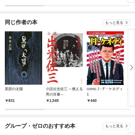
ラスボス王子様に執着
今世
されています
りが
てく
OMI
同じ作者の本
もっと見る
黒部の太陽
小説出光佐三 ～燃える
comic J・F・ケネディ
co
男の肖像～
1
ィ 
録
831
1,540
440
1,
グループ・ゼロのおすすめ本
もっと見る