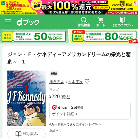
作品検索
カート
はじめての方へ
ジョン・Ｆ・ケネディ～アメリカンドリームの栄光と悲
劇～ 1
完結
旭丘光志
木本正次
マンガ
220
(税込)
2
pt
獲得
ポイント詳細
dカード利用でさらにポイント+2%
返品不可
試し読み