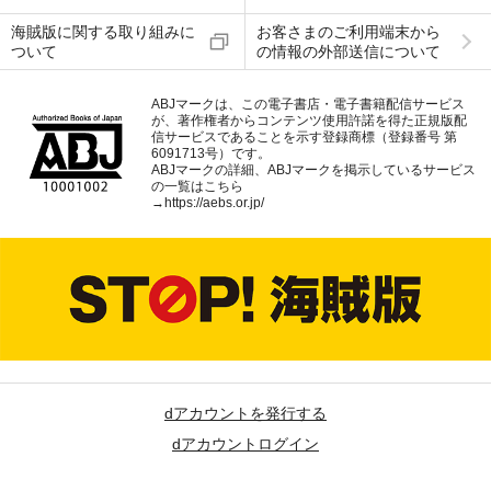
海賊版に関する取り組みに
お客さまのご利用端末から
ついて
の情報の外部送信について
ABJマークは、この電子書店・電子書籍配信サービス
が、著作権者からコンテンツ使用許諾を得た正規版配
信サービスであることを示す登録商標（登録番号 第
6091713号）です。
ABJマークの詳細、ABJマークを掲示しているサービス
の一覧はこちら
→
https://aebs.or.jp/
dアカウントを発行する
dアカウントログイン