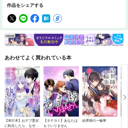
作品をシェアする
あわせてよく買われている本
【単行本】おデブ悪女
【タテヨミ】あなたは
結界師の一輪華
バッ
に転生したら、なぜか
もういりません
ロイ