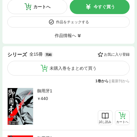
カートへ
今すぐ買う
作品をチェックする
作品情報へ
全15冊
シリーズ
お気に入り登録
完結
未購入巻をまとめて買う
1巻から
|
最新刊から
御用牙1
440
試し読み
カートへ