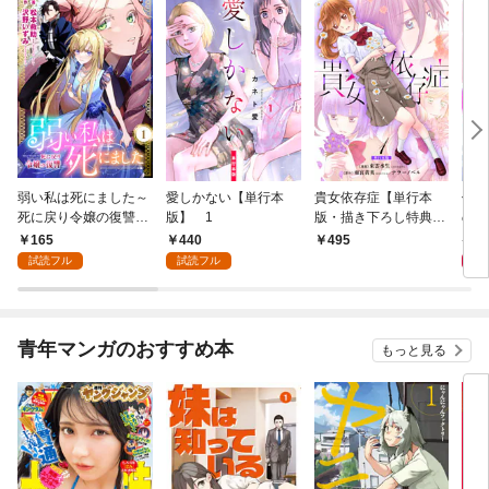
弱い私は死にました～
愛しかない【単行本
貴女依存症【単行本
僕の
死に戻り令嬢の復讐
版】 1
版・描き下ろし特典付
のだ
～ 1
き】 1
版・
165
440
6
495
試読フル
試読フル
青年マンガのおすすめ本
もっと見る