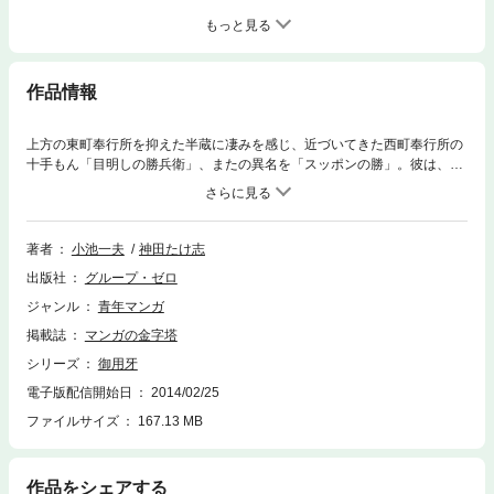
もっと見る
作品情報
上方の東町奉行所を抑えた半蔵に凄みを感じ、近づいてきた西町奉行所の
十手もん「目明しの勝兵衛」、またの異名を「スッポンの勝」。彼は、町
はずれにある承明寺で盗みをした左官の弥一を挙げることに協力してほし
いと半蔵に依頼するが…！？
著者
小池一夫
神田たけ志
出版社
グループ・ゼロ
ジャンル
青年マンガ
掲載誌
マンガの金字塔
シリーズ
御用牙
電子版配信開始日
2014/02/25
ファイルサイズ
167.13 MB
作品をシェアする