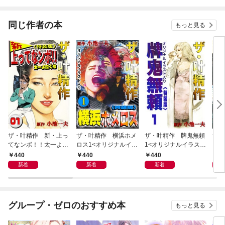
同じ作者の本
もっと見る
ザ・叶精作 新・上っ
ザ・叶精作 横浜ホメ
ザ・叶精作 牌鬼無頼
ザ・
てなンボ！！太一よ泣
ロス1<オリジナルイラ
1<オリジナルイラスト
くま
くな1<特装版>
スト入り特装版>
入り特装版>
ラス
440
440
440
4
新着
新着
新着
グループ・ゼロのおすすめ本
もっと見る