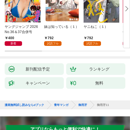
ヤングジャンプ 2026
妹は知っている（１）
ヤニねこ（１）
モー
No.36＆37合併号
6・3
日発
400
792
792
4
新着
試読フル
試読フル
新刊配信予定
ランキング
キャンペーン
無料
漫画無料試し読みならdブック
青年マンガ
御用牙
御用牙11
アプリならもっと便利で快適に！