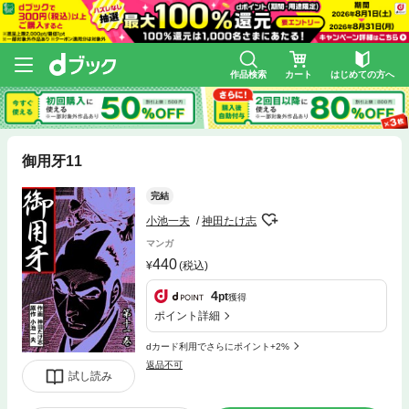
作品検索
カート
はじめての方へ
御用牙11
完結
小池一夫
神田たけ志
マンガ
440
(税込)
4
pt
獲得
ポイント詳細
dカード利用でさらにポイント+2%
返品不可
試し読み