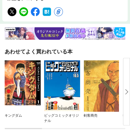
あわせてよく買われている本
キングダム
ビッグコミックオリジ
剣客商売
御用
ナル