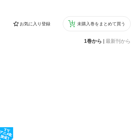
お気に入り登録
未購入巻をまとめて買う
1巻から
|
最新刊から