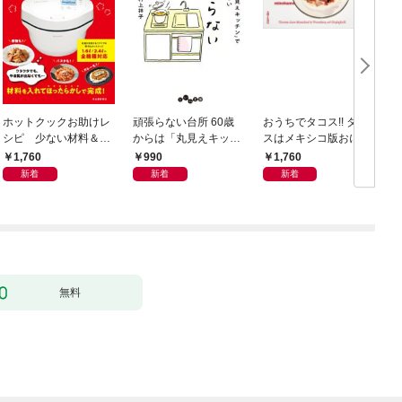
ホットクックお助けレ
頑張らない台所 60歳
おうちでタコス!! タコ
シピ 少ない材料＆調
からは「丸見えキッチ
スはメキシコ版おにぎ
味料で、あとはスイッ
ン」でラクしておいし
りだ！
1,760
990
1,760
チポン！
い
新着
新着
新着
無料