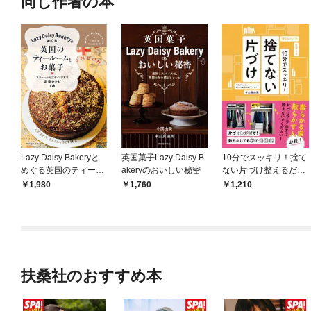
同じ作者の本
Lazy Daisy Bakeryと
英国菓子Lazy Daisy B
10分でスッキリ！捨て
めぐる英国のティール
akeryのおいしい秘密
ない片づけ整えるだけ
ームとお菓子
で見違える
1,980
1,760
1,210
扶桑社のおすすめ本