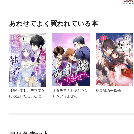
あわせてよく買われている本
【単行本】おデブ悪女
【タテヨミ】あなたは
結界師の一輪華
に転生したら、なぜか
もういりません
ラスボス王子様に執着
されています