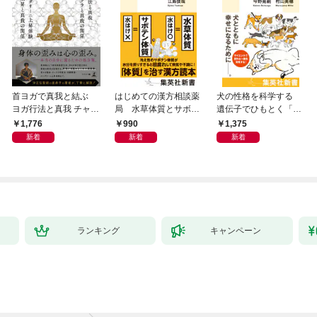
首ヨガで真我と結ぶ
はじめての漢方相談薬
犬の性格を科学する
ヨガ行法と真我 チャク
局 水草体質とサボテ
遺伝子でひもとく「最
ラと真我の関係 クンダ
ン体質
良の友」の進化
1,776
990
1,375
リーニ上昇体験 次元上
新着
新着
新着
昇と真我の関係
ランキング
キャンペーン