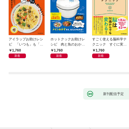
アイラップお助けレシ
ホットクックお助けレ
すごく使える脳科学テ
ピ 「いつも」も「も
シピ 肉と魚のおか
クニック すぐに実践
しも」もおいしい！
ず 少ない材料＆調味
したくなる
1,760
1,760
1,760
料で、あとはスイッチ
新着
新着
新着
ポン！
新刊配信予定