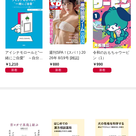
アイシナモロールと“一
週刊SPA！(スパ！) 20
令和のおもちゃウーピ
緒にご自愛” ～自分を
26年 8/19号 [雑誌]
ン（1）
好きになるための56の
1,210
880
990
コツ～
新着
新着
新着