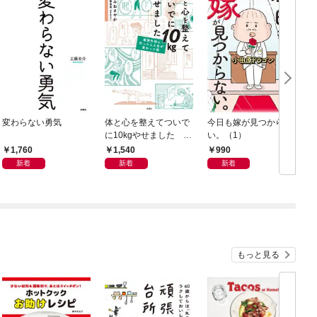
変わらない勇気
体と心を整えてついで
今日も嫁が見つからな
T
に10kgやせました 整
い。（1）
形外科に行ったら人生
1,760
1,540
990
が変わった話
新着
新着
新着
もっと見る