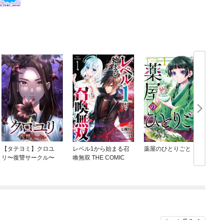
【タテヨミ】クロユ
レベル1から始まる召
薬屋のひとりごと
リ〜復讐サークル〜
喚無双 THE COMIC