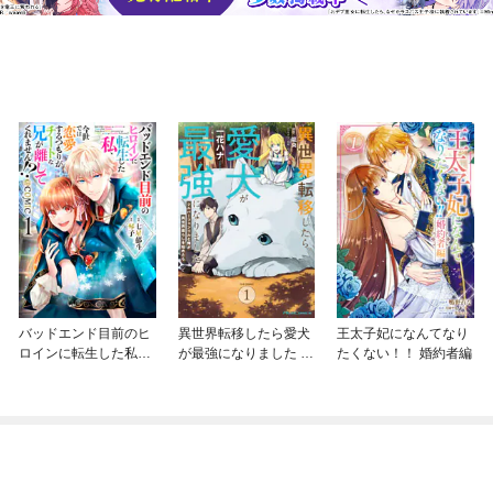
バッドエンド目前のヒ
異世界転移したら愛犬
王太子妃になんてなり
ロインに転生した私、
が最強になりました ～
たくない！！ 婚約者編
今世では恋愛するつも
シルバーフェンリルと
りがチートな兄が離し
俺が異世界暮らしを始
てくれません！？@C
めたら～ THE COMIC
OMIC