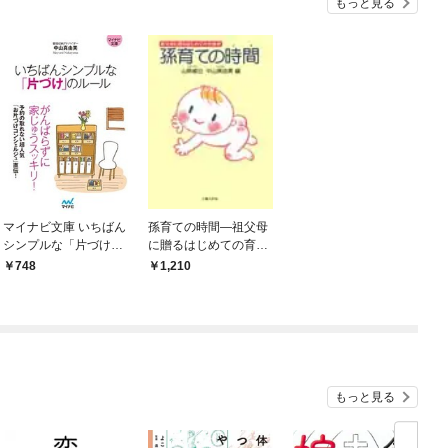
もっと見る
マイナビ文庫 いちばん
孫育ての時間―祖父母
シンプルな「片づけ」
に贈るはじめての育孫
のルール
書―
748
1,210
もっと見る