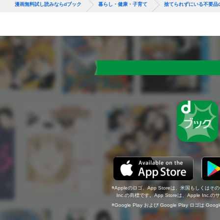
漫画無料試し読みならdブック
暮らし・健康・子育て
捨てられずにいる不要品
Appleのロゴ、App Storeは、米国もしくはそ
Inc.の商標です。App Storeは、Apple In
Google Play および Google Play ロゴは Go