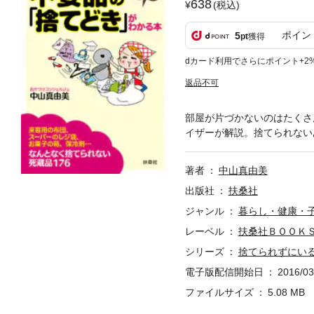
638
(税込)
ポイン
5
pt
獲得
dカード利用でさらにポイント+2
返品不可
部屋が片づかないのはたくさ
イザーが解説。捨てられない
著者
中山真由美
出版社
扶桑社
ジャンル
暮らし・健康・
レーベル
扶桑社ＢＯＯＫ
シリーズ
捨てられずにい
電子版配信開始日
2016/03
ファイルサイズ
5.08 MB