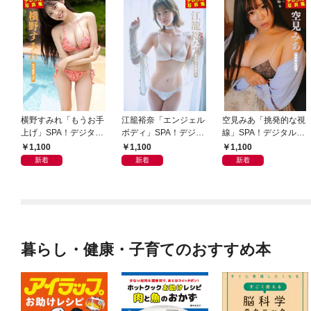
横野すみれ「もうお手
江籠裕奈「エンジェル
空見みあ「挑発的な視
上げ」SPA！デジタル
ボディ」SPA！デジタ
線」SPA！デジタル写
写真集
ル写真集
真集
1,100
1,100
1,100
新着
新着
新着
暮らし・健康・子育てのおすすめ本