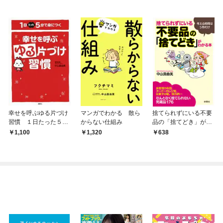
幸せを呼ぶゆる片づけ
マンガでわかる 散ら
捨てられずにいる不要
習慣 １日たった５分
からない仕組み
品の「捨てどき」がわ
で身につく
かる本
1,100
1,320
638