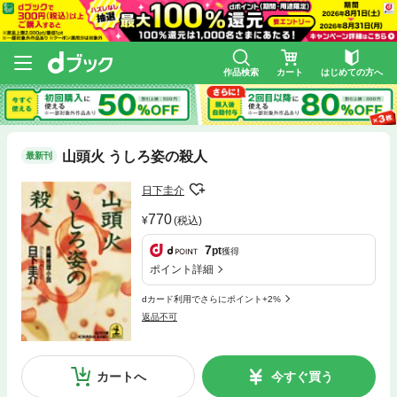
作品検索
カート
はじめての方へ
山頭火 うしろ姿の殺人
最新刊
日下圭介
770
(税込)
7
pt
獲得
ポイント詳細
dカード利用でさらにポイント+2%
返品不可
カートへ
今すぐ買う