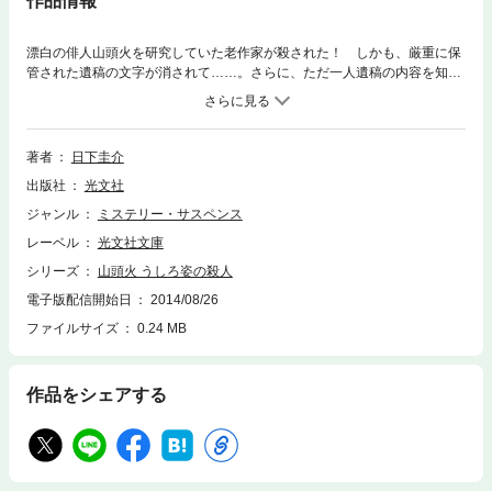
作品情報
漂白の俳人山頭火を研究していた老作家が殺された！ しかも、厳重に保
管された遺稿の文字が消されて……。さらに、ただ一人遺稿の内容を知る
女性編集者が失踪。遺稿に秘められた山頭火の謎とは何か？ 事件に疑問
を持った女性編集者の同僚は、山頭火の足跡を追って、中国路へ向かう！
文学史の謎と推理を融合した傑作！
著者
日下圭介
出版社
光文社
ジャンル
ミステリー・サスペンス
レーベル
光文社文庫
シリーズ
山頭火 うしろ姿の殺人
電子版配信開始日
2014/08/26
ファイルサイズ
0.24 MB
作品をシェアする