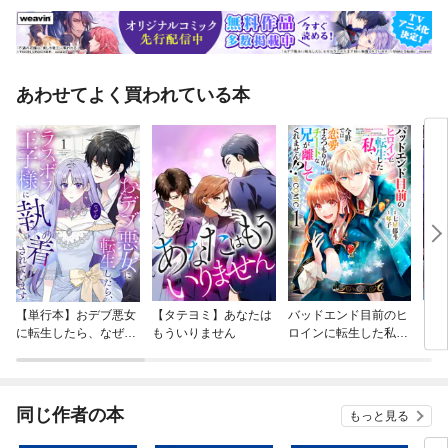
あわせてよく買われている本
【単行本】おデブ悪女
【タテヨミ】あなたは
バッドエンド目前のヒ
【タ
に転生したら、なぜか
もういりません
ロインに転生した私、
リ〜
ラスボス王子様に執着
今世では恋愛するつも
されています
りがチートな兄が離し
てくれません！？@C
OMIC
同じ作者の本
もっと見る