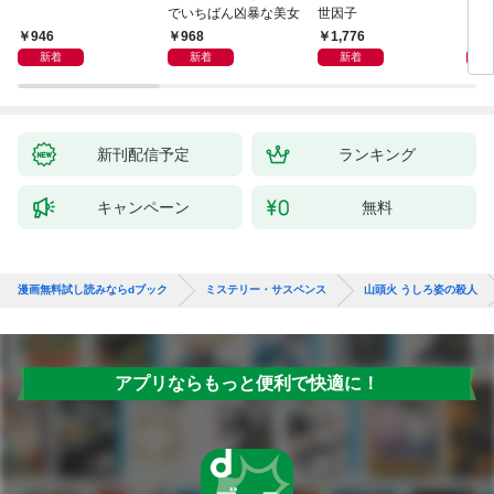
でいちばん凶暴な美女
世因子
946
968
1,776
1,
新着
新着
新着
新刊配信予定
ランキング
キャンペーン
無料
漫画無料試し読みならdブック
ミステリー・サスペンス
山頭火 うしろ姿の殺人
アプリならもっと便利で快適に！