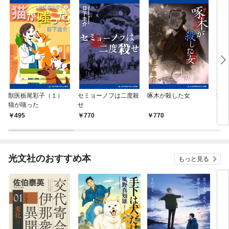
獣医栃尾彩子（１）
セミョーノフは二度殺
啄木が殺した女
海鳥
猫が嗤った
せ
495
770
770
7
光文社のおすすめ本
もっと見る