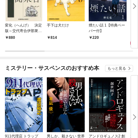
変化（へんげ） 決定
手下は犬だけ
煙たい話 1【特典ペー
マリ
版～交代寄合伊那衆異
パー付】
聞（1）～
1,
880
814
220
ミステリー・サスペンスのおすすめ本
もっと見る
911代理店 トラップ
男しか、殺さない 世界
アンドロギュノス2 創
姐御