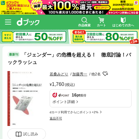
作品検索
カート
はじめての方へ
「ジェンダー」の危機を超える！ 徹底討論！バ
最新刊
ックラッシュ
若桑みどり
加藤秀一
他2名
1,760
(税込)
16
pt
獲得
ポイント詳細
dカード利用でさらにポイント+2%
返品不可
試し読み