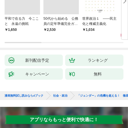
平和で在る力 今ここ
50代から始める 公務
世界政治１ ――民主
「力
と 永遠の挑戦
員の定年準備完全ガイ
化と権威主義化
く 
ド
1,
￥1,650
￥2,530
1,034
新刊配信予定
ランキング
キャンペーン
無料
漫画無料試し読みならdブック
社会・政治
「ジェンダー」の危機を超える！ 徹
アプリならもっと便利で快適に！