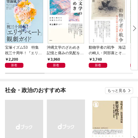
宝塚イズム53 特集
沖縄文学のざわめき
動物学者の戦争 海辺
事例
祝三十周年！『エリザ
記憶と痛みの気配をな
の畸人・阿部襄とその
ス論
ベート』観劇ガイド
ぞる
時代
2,200
3,960
3,740
2,
新着
新着
新着
社会・政治のおすすめ本
もっと見る