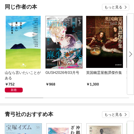
OMI
同じ作者の本
もっと見る
山なら言いたいことが
GUSH2026年03月号
英国幽霊屋敷譚傑作集
戦前
ある
傑作
血鬼
752
968
1,300
1,
新着
青弓社のおすすめ本
もっと見る