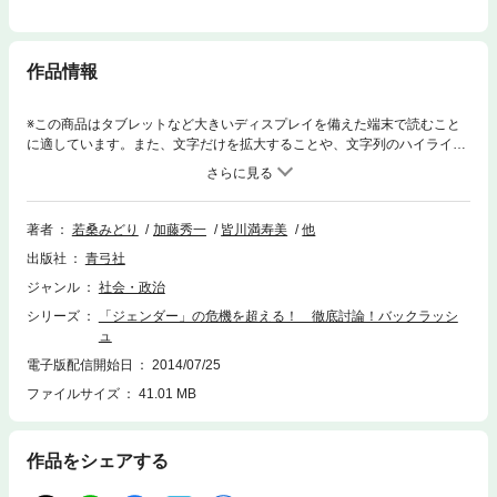
作品情報
※この商品はタブレットなど大きいディスプレイを備えた端末で読むこと
に適しています。また、文字だけを拡大することや、文字列のハイライ
ト、検索、辞書の参照、引用などの機能が使用できません。バックラッシ
ュに反撃する！ 男女平等や性の自己決定を主張し市民権を得ているジェ
ンダーという概念に対して、全国で曲解や歪曲に基づく批判＝バックラッ
シュが巻き起こっている。それらの反動性を徹底的に批判し、ジェンダー
著者
若桑みどり
加藤秀一
皆川満寿美
他
概念の深化を探る。
出版社
青弓社
ジャンル
社会・政治
シリーズ
「ジェンダー」の危機を超える！ 徹底討論！バックラッシ
ュ
電子版配信開始日
2014/07/25
ファイルサイズ
41.01 MB
作品をシェアする