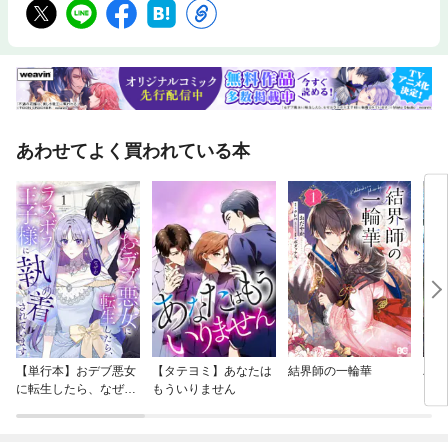
あわせてよく買われている本
【単行本】おデブ悪女
【タテヨミ】あなたは
結界師の一輪華
バッ
に転生したら、なぜか
もういりません
ロイ
ラスボス王子様に執着
今世
されています
りが
てく