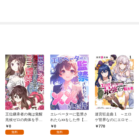
王位継承者の俺は覚醒
エレベーターに監禁さ
迷宮狂走曲 1 ～エロ
兆候ゼロの肉体を手に
れたらxxをした件【全
ゲ世界なのにエロそっ
入れて自由を謳歌す
年齢版】(1)
ちのけでひたすら最強
0
0
770
る。1
を目指すモブ転生者～
無料
無料