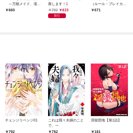
～万能メイド、濡れ
善します！1
（ルール・ブレイカ
衣かぶって旅に出る。
ー） １
792
633
660
671
～１【電子書店共通特
割引
典イラスト付】
チェンジリベンジ01
これは我々夫婦のこと
淫獄団地【第1話】
で、一
792
792
181