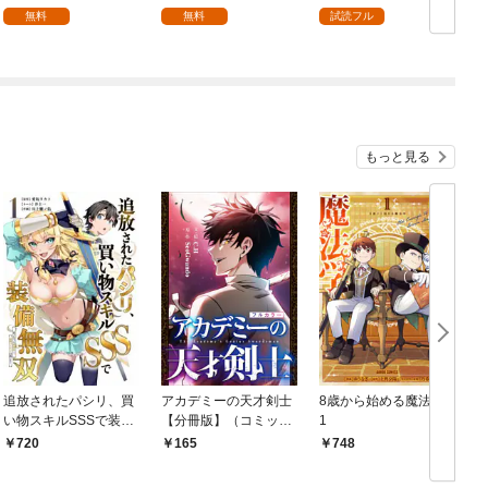
を頑張ります！【分冊
無料
無料
試読フル
版】 1
もっと見る
追放されたパシリ、買
アカデミーの天才剣士
8歳から始める魔法学
い物スキルSSSで装備
【分冊版】（コミッ
1
無双 ～買ったモノを
ク） １話【フルカラ
720
165
748
超強化して最強パーテ
ー】
ィー目指します～【単