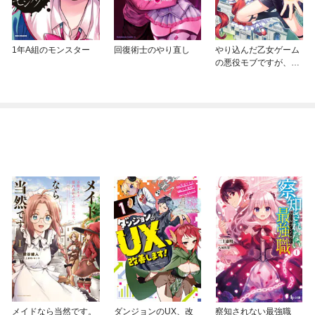
1年A組のモンスター
回復術士のやり直し
やり込んだ乙女ゲーム
の悪役モブですが、断
罪は嫌なので真っ当に
生きます@COMIC
メイドなら当然です。
ダンジョンのUX、改
察知されない最強職