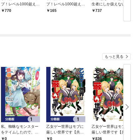
プ！レベル1000超えの
プ！レベル1000超えの
生者にしか扱えない 1
転生者、落ちこぼれク
転生者、落ちこぼれク
‐オーバーリミット・
770
165
737
ラスに入学。そして、
ラスに入学。そして、
スキルホルダー‐
（コミック） 1
（コミック） 分冊版 1
もっと見る
私、蜘蛛なモンスター
乙女ゲー世界はモブに
乙女ゲー世界はモブに
をテイムしたので、ス
厳しい世界です【共和
厳しい世界です【共和
パイダーシルクで裁縫
国編】【分冊版】 1
国編】 ０１
0
0
836