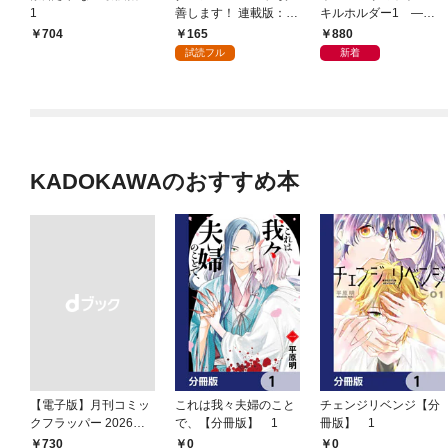
1
善します！ 連載版：1-
キルホルダー1 —限
1
界超えの天賦は、転生
165
880
704
者にしか扱えない—
試読フル
新着
KADOKAWAのおすすめ本
【電子版】月刊コミッ
これは我々夫婦のこと
チェンジリベンジ【分
クフラッパー 2026年9
で、【分冊版】 1
冊版】 1
月号
0
0
￥730