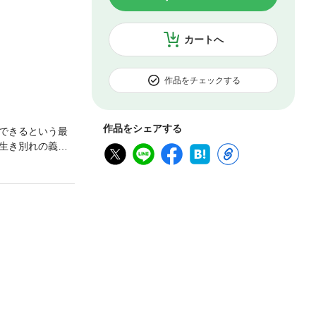
カートへ
作品をチェックする
作品をシェアする
できるという最
生き別れの義
。スキルの力で
が放たれたこと
!!レイジは果た
＆ユニークアクセ
!（※）「小説家に
在のものです。