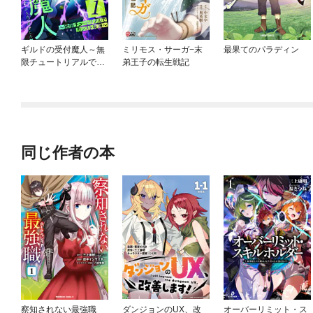
ギルドの受付魔人～無
ミリモス・サーガ−末
最果てのパラディン
限チュートリアルでカ
弟王子の転生戦記
ンスト突破～
同じ作者の本
察知されない最強職
ダンジョンのUX、改
オーバーリミット・ス