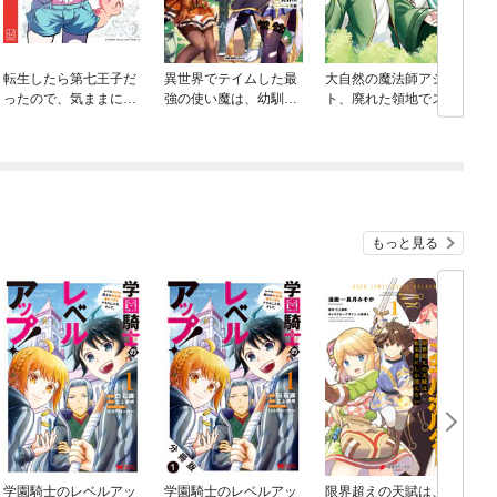
転生したら第七王子だ
異世界でテイムした最
大自然の魔法師アシュ
ったので、気ままに魔
強の使い魔は、幼馴染
ト、廃れた領地でスロ
術を極めます
の美少女でした
ーライフ
もっと見る
学園騎士のレベルアッ
学園騎士のレベルアッ
限界超えの天賦は、転