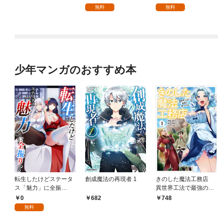
無料
無料
少年マンガのおすすめ本
転生したけどステータ
創成魔法の再現者 1
きのした魔法工務店
ス「魅力」に全振
異世界工法で最強の家
り！？(1)
づくりを（コミック）
0
682
748
１
無料