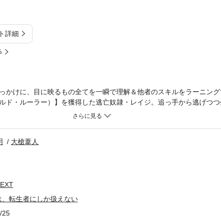
ト詳細
%
っかけに、目に映るもの全てを一瞬で理解＆他者のスキルをラーニング
ルド・ルーラー）】を獲得した逃亡奴隷・レイジ。追っ手から逃げつつ
ていた彼は逃亡生活のさなか、冒険者パーティ「銀の天秤」に拾われる
イジだが、彼はまだ知らない……自身を狙う"殺害指令"が下され、追手
な力を持つ竜が目覚め、レイジらが滞在する街を破壊するべく飛び立った
明
大槍葦人
の再会は叶うのか――!?「小説家になろう」で合計PV数1億1000万
異世界ファンタジーを迫力の作画でコミカライズした話題作、第2巻登場!
ジェクトの登録商標です。PV数・ユニークアクセス数は2021年10月現
EXT
は、転生者にしか扱えない
/25