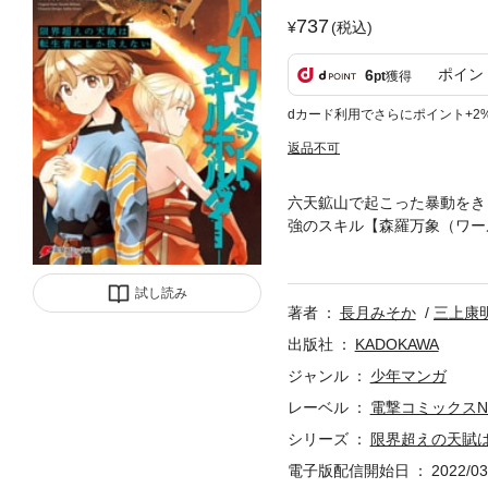
737
(税込)
ポイン
6
pt
獲得
dカード利用でさらにポイント+2
返品不可
六天鉱山で起こった暴動をき
強のスキル【森羅万象（ワー
姉・ラルクを捜してさまよっ
冒険者として成長してゆくレ
試し読み
を！さらに六天鉱山では強大
著者
長月みそか
三上康
して生き残れるのか、ラルクと
ス1400万人（※）の超巨弾
出版社
KADOKAWA
なろう」は株式会社ヒナプロ
ジャンル
少年マンガ
レーベル
電撃コミックスN
シリーズ
限界超えの天賦
電子版配信開始日
2022/03