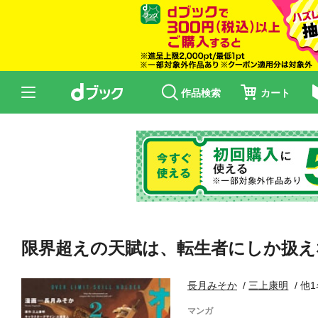
作品検索
カート
限界超えの天賦は、転生者にしか扱えな
長月みそか
三上康明
他1
マンガ