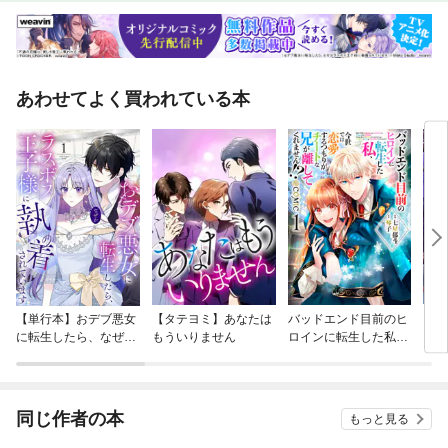
あわせてよく買われている本
【単行本】おデブ悪女
【タテヨミ】あなたは
バッドエンド目前のヒ
【タ
に転生したら、なぜか
もういりません
ロインに転生した私、
リ〜
ラスボス王子様に執着
今世では恋愛するつも
されています
りがチートな兄が離し
てくれません！？@C
OMIC
同じ作者の本
もっと見る