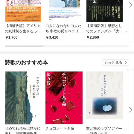
【増補改訂】アメリカ
白人になれない白人た
【増補新版】思想とし
ジョ
の奴隷制を生きる フレ
ち 中欧の反リベラリズ
てのファシズム 「大東
のリ
デリック・ダグラス自
ムとレイシズム
亜戦争」と１９６８
1,760
3,410
2,860
3,
伝
詩歌のおすすめ本
もっと見る
せめてわれらは静かに
チョコレート革命
空と海のラプソディ―
藤原
眠れ 岡部隆志歌集
―能登～七尾