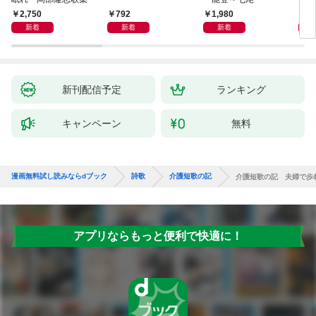
2,750
792
1,980
1,
新着
新着
新着
新刊配信予定
ランキング
キャンペーン
無料
漫画無料試し読みならdブック
詩歌
介護短歌の記
介護短歌の記 夫婦で歩
アプリならもっと便利で快適に！