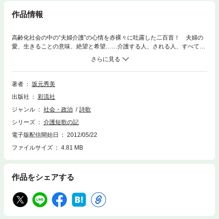
作品情報
高齢化社会の中の“夫婦介護”の心情を赤裸々に吐露した二百首！ 夫婦の
愛、生きることの意味、絶望と希望……介護する人、される人、すべての
人に贈る五七五七七の心。多様な病歴を持つ妻の介護をバリアフリーのマ
ンションに転居し、息子と二人で在宅介護を覚悟し、デイサービスやヘル
パー、医師や看護師の訪問診療などの支援を受けながら、今日よりはささ
いなことも生きざまを短歌に託し残さんと思う と決して書き綴った短歌日
著者
坂元秀美
誌。
出版社
彩流社
ジャンル
社会・政治
詩歌
シリーズ
介護短歌の記
電子版配信開始日
2012/05/22
ファイルサイズ
4.81 MB
作品をシェアする