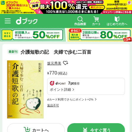
作品検索
カート
はじめての方へ
介護短歌の記 夫婦で歩む二百首
最新刊
坂元秀美
770
(税込)
7
pt
獲得
ポイント詳細
dカード利用でさらにポイント+2%
返品不可
カートへ
今すぐ買う