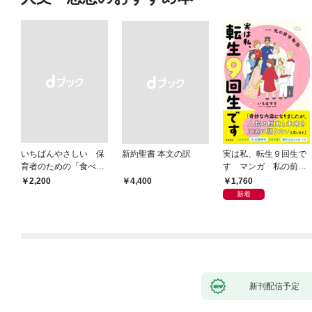
いちばんやさしい 保
新約聖書 本文の訳
実は私、転生９回生で
育者のための「食べな
す マンガ 私の前世
い子」サポートＢＯＯ
物語
1,760
￥2,200
￥4,400
Ｋ 偏食・少食のお悩
新着
み解決！
新刊配信予定