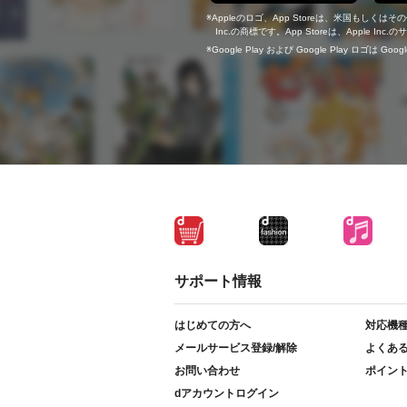
Appleのロゴ、App Storeは、米国もしくはそ
Inc.の商標です。App Storeは、Apple In
Google Play および Google Play ロゴは Go
サポート情報
はじめての方へ
対応機
メールサービス登録/解除
よくあ
お問い合わせ
ポイン
dアカウントログイン