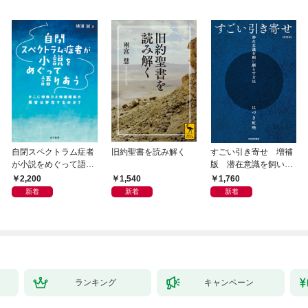
自閉スペクトラム症者
旧約聖書を読み解く
すごい引き寄せ 増補
が小説をめぐって語り
版 潜在意識を飼い馴
あう
らす方法
2,200
1,540
1,760
新着
新着
新着
ランキング
キャンペーン