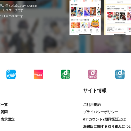
の他の国や地域におけるApple
c.のサービスマークです。
ogle LLC の商標です。
サイト情報
種一覧
ご利用規約
る質問
プライバシーポリシー
ト表示設定
dアカウント2段階認証とは
海賊版に関する取り組みにつ