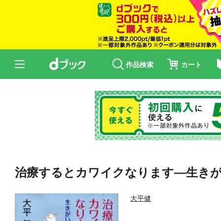
作品検索
カート
治療するとカワイクなります—生き
大平健