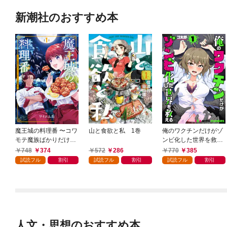
新潮社のおすすめ本
魔王城の料理番 〜コワ
山と食欲と私 1巻
俺のワクチンだけがゾ
モテ魔族ばかりだけ
ンビ化した世界を救え
ど、ホワイトな職場で
る 1巻
748
374
572
286
770
385
す〜 1巻
試読フル
割引
試読フル
割引
試読フル
割引
人文・思想のおすすめ本