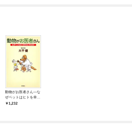
めたら～ THE COMIC
動物がお医者さん—な
ぜペットはヒトを幸せ
にするのか—
1,232