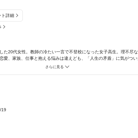
ント詳細
%
した20代女性。教師の冷たい一言で不登校になった女子高生。理不尽
恋愛、家族、仕事と抱える悩みは違えども、「人生の矛盾」に気がつい
老若男女11人の症例から読み解く、現代人の心の深層とは。
/19