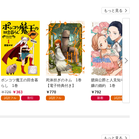
もっと見る
ポンコツ魔王の田舎暮
死体担ぎのネム 1巻
臆病公爵と人見知り令
らし 1巻
【電子特典付き】
嬢の婚約 1巻
1
726
363
770
792
試読フル
割引
試読フル
新着
試読増量
もっと見る