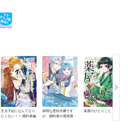
王太子妃になんてなり
病弱な悪役令嬢です
薬屋のひとりごと
たくない！！ 婚約者編
が、婚約者が過保護す
ぎて逃げ出したい(私た
ち犬猿の仲でしたよ