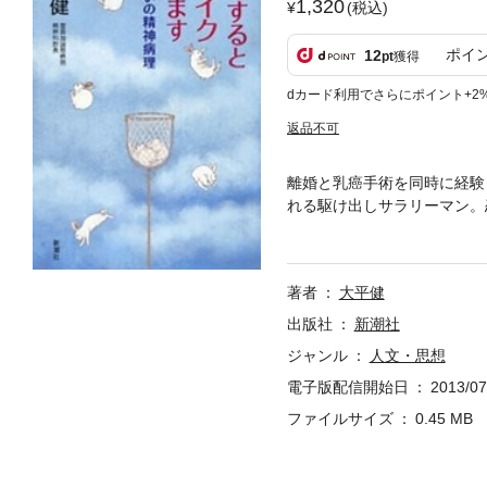
1,320
(税込)
ポイ
12
pt
獲得
dカード利用でさらにポイント+2
返品不可
離婚と乳癌手術を同時に経験
れる駆け出しサラリーマン。
皆一様にカワイクなった——
著者
大平健
出版社
新潮社
ジャンル
人文・思想
電子版配信開始日
2013/07
ファイルサイズ
0.45 MB