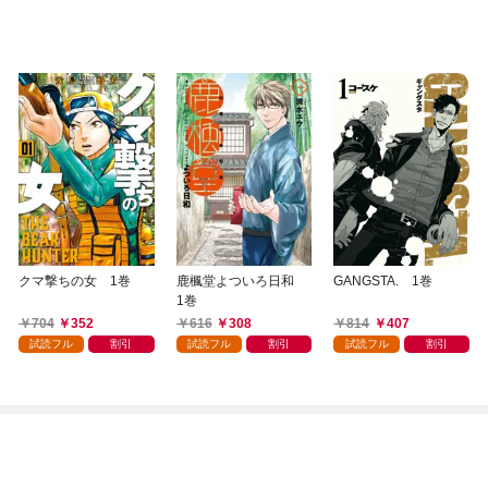
クマ撃ちの女 1巻
鹿楓堂よついろ日和
GANGSTA. 1巻
1巻
704
352
616
308
814
407
試読フル
割引
試読フル
割引
試読フル
割引