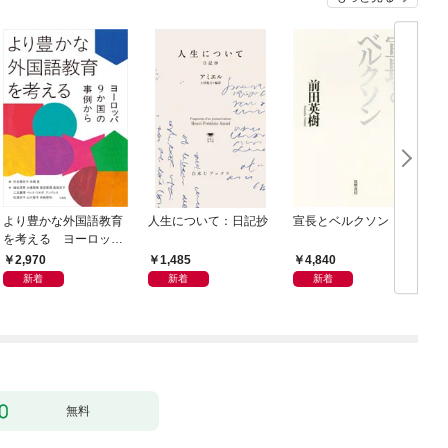
より豊かな外国語教育
人生について：日記抄
宣長とベルクソン
を考える ヨーロッパ
9か国の事例から
2,970
1,485
4,840
新着
新着
新着
無料