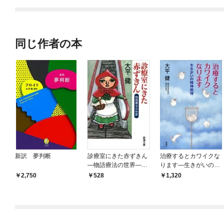
てくれません！？@C
OMIC
同じ作者の本
新訳 夢判断
診療室にきた赤ずきん
治療するとカワイクな
—物語療法の世界—
ります—生きがいの精
（新潮文庫）
神病理—
2,750
528
1,320