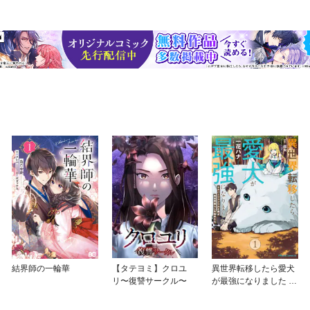
結界師の一輪華
【タテヨミ】クロユ
異世界転移したら愛犬
リ〜復讐サークル〜
が最強になりました ～
シルバーフェンリルと
俺が異世界暮らしを始