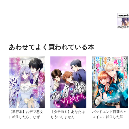
あわせてよく買われている本
【単行本】おデブ悪女
【タテヨミ】あなたは
バッドエンド目前のヒ
に転生したら、なぜか
もういりません
ロインに転生した私、
ラスボス王子様に執着
今世では恋愛するつも
されています
りがチートな兄が離し