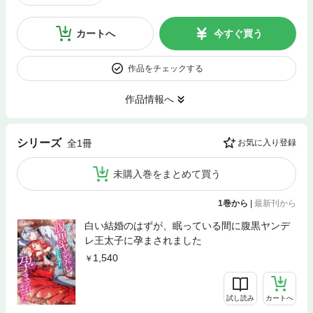
カートへ
今すぐ買う
作品をチェックする
作品情報へ
シリーズ
全1冊
お気に入り登録
未購入巻をまとめて買う
1巻から
|
最新刊から
白い結婚のはずが、眠っている間に腹黒ヤンデ
レ王太子に孕まされました
1,540
試し読み
カートへ