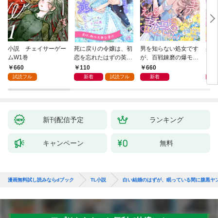
小説 チェイサーゲー
死に戻りの令嬢は、初
男を知らない処女です
身代
ムW1巻
恋を忘れたはずの英雄
が、百戦錬磨の爆モテ
され
騎士から一途に愛され
護衛騎士様をえっちに
代役
660
110
660
1,
る【１】
誘惑してみます！
を注
試読フル
新着
試読フル
新着
新刊配信予定
ランキング
キャンペーン
無料
漫画無料試し読みならdブック
TL小説
白い結婚のはずが、眠っている間に腹黒ヤ