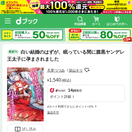
作品検索
カート
はじめての方へ
白い結婚のはずが、眠っている間に腹黒ヤンデレ
最新刊
王太子に孕まされました
天草つづみ
深山キリ
1,540
(税込)
14
pt
獲得
ポイント詳細
dカード利用でさらにポイント+2%
返品不可
試し読み