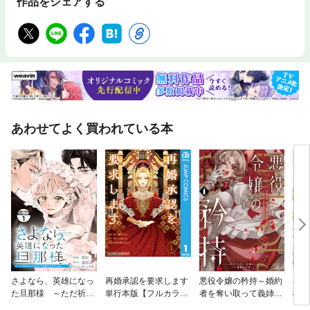
作品をシェアする
あわせてよく買われている本
さよなら、英雄になっ
再婚承認を要求します
悪役令嬢の矜持～婚約
名ば
た旦那様 ～ただ祈る
単行本版【フルカラ
者を奪い取って義姉を
様、
だけの役立たずな妻の
ー】
追い出した私は、どう
して