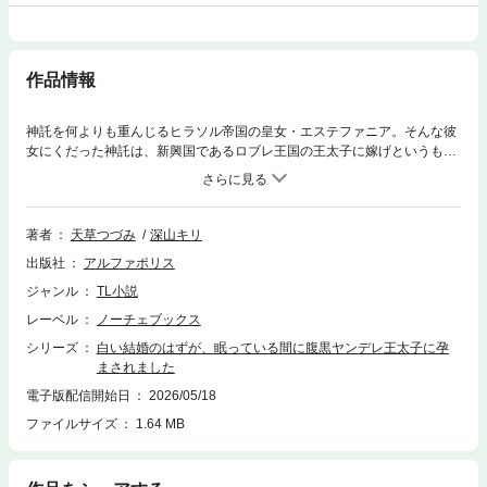
作品情報
神託を何よりも重んじるヒラソル帝国の皇女・エステファニア。そんな彼
女にくだった神託は、新興国であるロブレ王国の王太子に嫁げというもの
だった。世界一の歴史と力を持つ帝国の皇女である自分が、できたばかり
の王家の男に組み敷かれるなど受け入れられない……。彼女が突きつけた
結婚の条件は、夫と一切の肌を合わせない「白き結婚」だった。だが、野
蛮な男と蔑んでいたはずの夫・シモンは、驚くほど従順にその条件を受け
著者
天草つづみ
深山キリ
入れる。偽りの平穏の中、夜な夜なエステファニアを襲う淫らな夢。それ
出版社
アルファポリス
が夫による卑劣な罠だとも知らずに……「身に覚えのない妊娠」から始ま
る、執着と背徳のロイヤル・ラブストーリー！ ※電子版は単行本をもと
ジャンル
TL小説
に編集しています
レーベル
ノーチェブックス
シリーズ
白い結婚のはずが、眠っている間に腹黒ヤンデレ王太子に孕
まされました
電子版配信開始日
2026/05/18
ファイルサイズ
1.64 MB