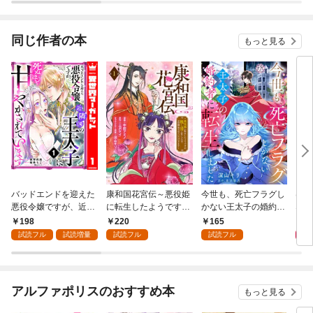
はずでしたが……～
やら今から破滅するよ
分冊版
うです。～（コミッ
ク）
同じ作者の本
もっと見る
バッドエンドを迎えた
康和国花宮伝～悪役姫
今世も、死亡フラグし
はじ
悪役令嬢ですが、近隣
に転生したようです
かない王太子の婚約者
なた
国の王太子に死ぬほど
が、推し活に忙しいの
に転生しました【単話
す！
198
220
165
1,
甘やかされています 1
でお役御免させていた
売】(1)
た君
試読フル
試読増量
試読フル
試読フル
だきます～(話売り) #
一度
1
アルファポリスのおすすめ本
もっと見る