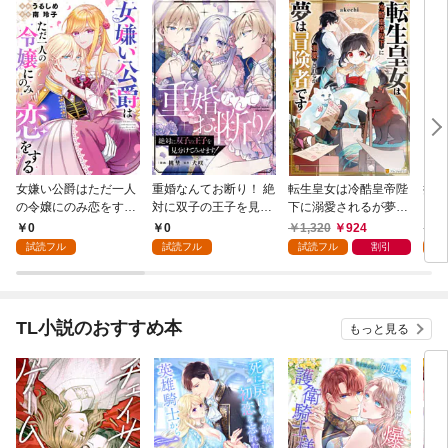
女嫌い公爵はただ一人
重婚なんてお断り！ 絶
転生皇女は冷酷皇帝陛
拾っ
の令嬢にのみ恋をする
対に双子の王子を見分
下に溺愛されるが夢は
まし
（分冊版）第１話
けてみせます！（分冊
冒険者です！
に入
0
0
1,320
924
1,
版） 第１話
語～
試読フル
試読フル
試読フル
割引
試
TL小説のおすすめ本
もっと見る