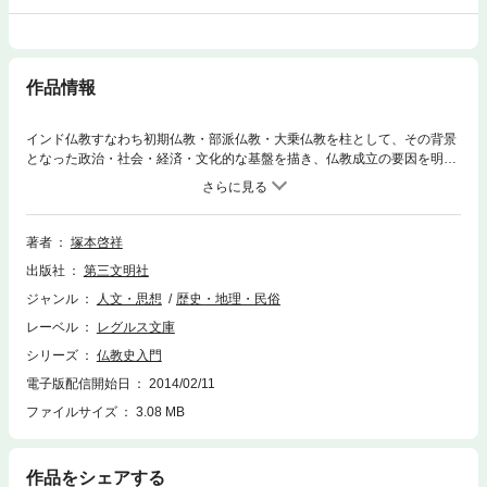
作品情報
インド仏教すなわち初期仏教・部派仏教・大乗仏教を柱として、その背景
となった政治・社会・経済・文化的な基盤を描き、仏教成立の要因を明ら
かにする。さらに現代における仏教のあり方を展望する視点を提示する。
著者
塚本啓祥
出版社
第三文明社
ジャンル
人文・思想
歴史・地理・民俗
レーベル
レグルス文庫
シリーズ
仏教史入門
電子版配信開始日
2014/02/11
ファイルサイズ
3.08 MB
作品をシェアする