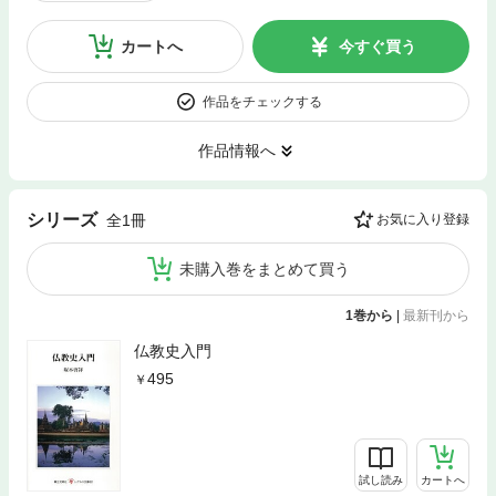
カートへ
今すぐ買う
作品をチェックする
作品情報へ
シリーズ
全1冊
お気に入り登録
未購入巻をまとめて買う
1巻から
|
最新刊から
仏教史入門
495
試し読み
カートへ