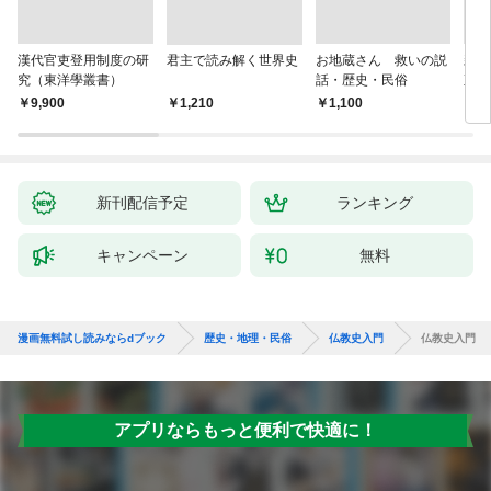
漢代官吏登用制度の研
君主で読み解く世界史
お地蔵さん 救いの説
親
究（東洋學叢書）
話・歴史・民俗
直立
迫る
￥9,900
￥1,210
￥1,100
￥1,
新刊配信予定
ランキング
キャンペーン
無料
漫画無料試し読みならdブック
歴史・地理・民俗
仏教史入門
仏教史入門
アプリならもっと便利で快適に！