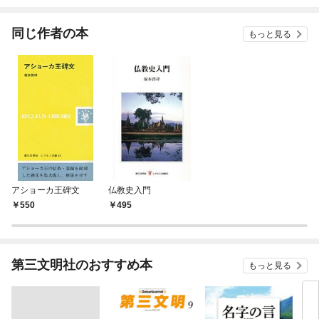
されています
りが
てく
OMI
同じ作者の本
もっと見る
アショーカ王碑文
仏教史入門
550
495
第三文明社のおすすめ本
もっと見る