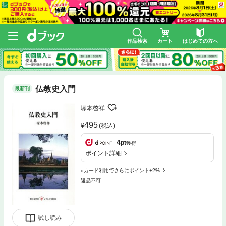
作品検索
カート
はじめての方へ
仏教史入門
最新刊
塚本啓祥
495
(税込)
4
pt
獲得
ポイント詳細
dカード利用でさらにポイント+2%
返品不可
試し読み