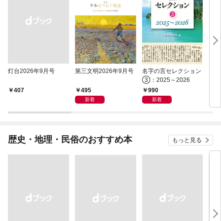
灯台2026年9月号
第三文明2026年9月号
名字の言セレクション
マル
③：2025～2026
495
990
￥407
1,
新着
新着
歴史・地理・民俗のおすすめ本
もっと見る