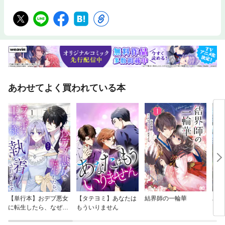
あわせてよく買われている本
【単行本】おデブ悪女
【タテヨミ】あなたは
結界師の一輪華
バッ
に転生したら、なぜか
もういりません
ロイ
ラスボス王子様に執着
今世