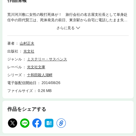
作品情報
荒川河川敷に女性の殴打死体が！ 旅行会社の名古屋支社長として単身赴
任中の田代賢三は、死体発見の前日、東京駅から自宅に電話したまま失
踪。状況証拠から容疑は賢三へ。父の潔白を信じる有子は、先輩の柏木美
也子と真相究明に乗り出すが……。 名古屋―東京―十和田―札幌を結ぶ
殺人ルートの謎！？
著者
山村正夫
出版社
光文社
ジャンル
ミステリー・サスペンス
レーベル
光文社文庫
シリーズ
十和田殺人湖畔
電子版配信開始日
2014/08/26
ファイルサイズ
0.26 MB
作品をシェアする