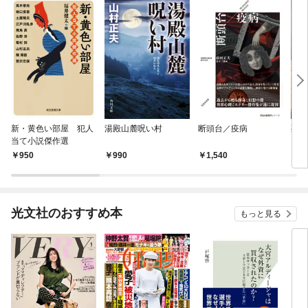
新・黄色い部屋 犯人
湯殿山麓呪い村
断頭台／疫病
死体
当て小説傑作選
950
990
1,540
6
光文社のおすすめ本
もっと見る