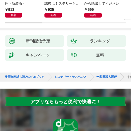
件〈新装版〉
課後はミステリーとと
から脱出してください
もに 新装版
913
935
599
1,
新着
新着
新着
新刊配信予定
ランキング
キャンペーン
無料
漫画無料試し読みならdブック
ミステリー・サスペンス
十和田殺人湖畔
十
アプリならもっと便利で快適に！