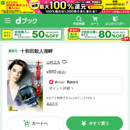
作品検索
カート
はじめての方へ
十和田殺人湖畔
最新刊
山村正夫
880
(税込)
8
pt
獲得
ポイント詳細
dカード利用でさらにポイント+2%
返品不可
カートへ
今すぐ買う