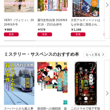
VERY（ヴェリィ） 20
週刊女性自身 2026年8
大宮アルディージャは
転売
26年9月号
月18・25日合併号
なぜ外資に買収された
から
のか？～日本サッカー
け）
860
579
1,166
1,
とスポーツビジネスに
新着
新着
新着
起きた「革命」～
ミステリー・サスペンスのおすすめ本
もっと見る
スーパーとかち殺人事
探偵部への挑戦状 放
このスマホで地下牢獄
姐御