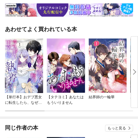
あわせてよく買われている本
【単行本】おデブ悪女
【タテヨミ】あなたは
結界師の一輪華
バッ
に転生したら、なぜか
もういりません
ロイ
ラスボス王子様に執着
今世
されています
りが
てく
OMI
同じ作者の本
もっと見る