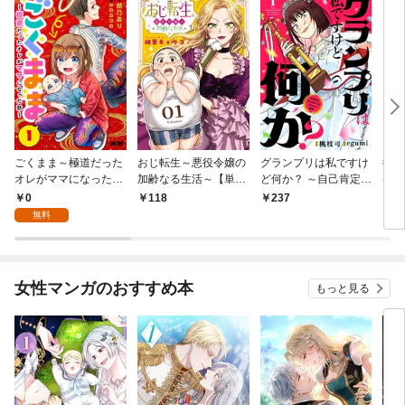
ごくまま～極道だった
おじ転生～悪役令嬢の
グランプリは私ですけ
後宮
オレがママになった話
加齢なる生活～【単
ど何か？ ～自己肯定モ
は謎
～【単話】（１）
話】（１）
ンスターのミスコン無
（１
0
118
237
2
双～【単話】（１）
無料
女性マンガのおすすめ本
もっと見る