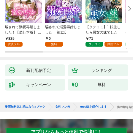
騙されて溺愛再婚しま
騙されて溺愛再婚しま
【タテヨミ】1.転生し
【タ
した！【単行本版】 1
した！ 第1話
たら悪女の妹でした
の私
巻
825
0
71
7
試読フル
無料
タテヨミ
試読フル
タ
新刊配信予定
ランキング
キャンペーン
無料
漫画無料試し読みならdブック
女性マンガ
俺の嫁を紹介します
俺の嫁を紹
アプリならもっと便利で快適に！