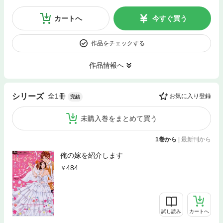
カートへ
今すぐ買う
作品をチェックする
作品情報へ
全1冊
シリーズ
お気に入り登録
完結
未購入巻をまとめて買う
1巻から
|
最新刊から
俺の嫁を紹介します
484
試し読み
カートへ