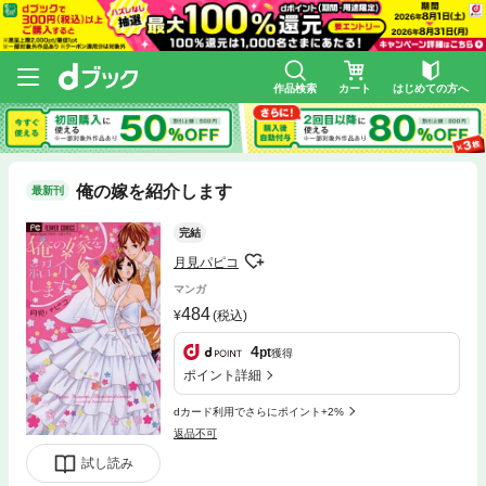
作品検索
カート
はじめての方へ
俺の嫁を紹介します
最新刊
完結
月見パピコ
マンガ
484
(税込)
4
pt
獲得
ポイント詳細
dカード利用でさらにポイント+2%
返品不可
試し読み