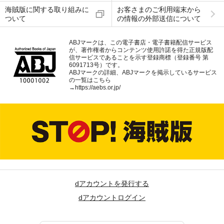
海賊版に関する取り組みに
お客さまのご利用端末から
ついて
の情報の外部送信について
ABJマークは、この電子書店・電子書籍配信サービス
が、著作権者からコンテンツ使用許諾を得た正規版配
信サービスであることを示す登録商標（登録番号 第
6091713号）です。
ABJマークの詳細、ABJマークを掲示しているサービス
の一覧はこちら
→
https://aebs.or.jp/
dアカウントを発行する
dアカウントログイン