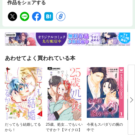
作品をシェアする
あわせてよく買われている本
だってもう結婚してる
25歳、処女…でもいい
今夜もスパダリの腕の
【フ
から！
ですか？【マイクロ】
中で
ッチ