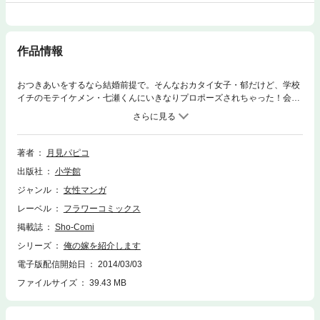
作品情報
おつきあいをするなら結婚前提で。そんなおカタイ女子・郁だけど、学校
イチのモテイケメン・七瀬くんにいきなりプロポーズされちゃった！会話
どころか挨拶すらしたことのない彼からの「俺の嫁」宣言に、郁はパニッ
ク、周囲は嫉妬の嵐…。これっていったい何ゴト！？ポップでキュートな
嫁コメディ「俺嫁（オレヨメ）」と番外編のほか、等身大の青春ラブがぎ
ゅ～っとつまった短編集です。
著者
月見パピコ
出版社
小学館
ジャンル
女性マンガ
レーベル
フラワーコミックス
掲載誌
Sho-Comi
シリーズ
俺の嫁を紹介します
電子版配信開始日
2014/03/03
ファイルサイズ
39.43 MB