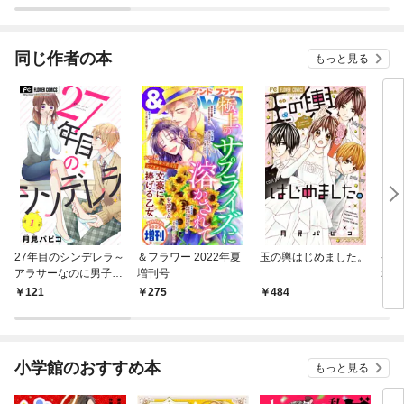
同じ作者の本
もっと見る
27年目のシンデレラ～
＆フラワー 2022年夏
玉の輿はじめました。
ケダ
アラサーなのに男子高
増刊号
れる
校生にプロポーズされ
121
275
484
4
るなんて～ 【マイク
ロ】（１）
小学館のおすすめ本
もっと見る