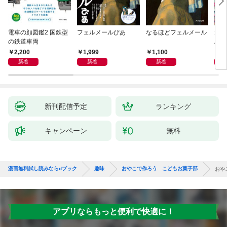
電車の顔図鑑2 国鉄型
フェルメールぴあ
なるほどフェルメール
大人
の鉄道車両
ハン
2,200
1,999
1,100
1,
新着
新着
新着
新刊配信予定
ランキング
キャンペーン
無料
漫画無料試し読みならdブック
趣味
おやこで作ろう こどもお菓子部
おや
アプリならもっと便利で快適に！