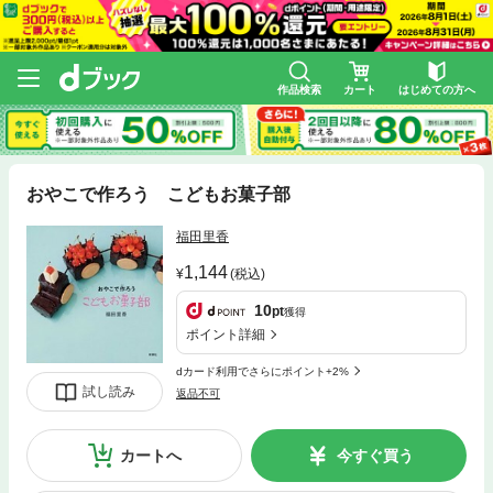
作品検索
カート
はじめての方へ
おやこで作ろう こどもお菓子部
福田里香
1,144
(税込)
10
pt
獲得
ポイント詳細
dカード利用でさらにポイント+2%
試し読み
返品不可
カートへ
今すぐ買う