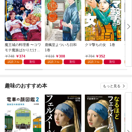
魔王城の料理番 〜コワ
鹿楓堂よついろ日和
クマ撃ちの女 1巻
俺の
モテ魔族ばかりだけ
1巻
ンビ
ど、ホワイトな職場で
る 
748
374
616
308
704
352
7
す〜 1巻
試読フル
割引
試読フル
割引
試読フル
割引
試
趣味のおすすめ本
もっと見る