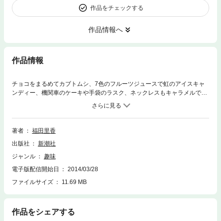
作品をチェックする
作品情報へ
作品情報
チョコをまるめてカブトムシ、7色のフルーツジュースで虹のアイスキャ
ンディー、機関車のケーキや手袋のラスク、ネックレスもキャラメルで作
ってみよう！ こどもたちが大好きなモチーフをテーマにして、おもちゃ
に触れるようにわくわくできるお菓子作り。自由研究に、ハロウィンに。
季節ごとに楽しめる簡単レシピがたくさん！
著者
福田里香
出版社
新潮社
ジャンル
趣味
電子版配信開始日
2014/03/28
ファイルサイズ
11.69 MB
作品をシェアする