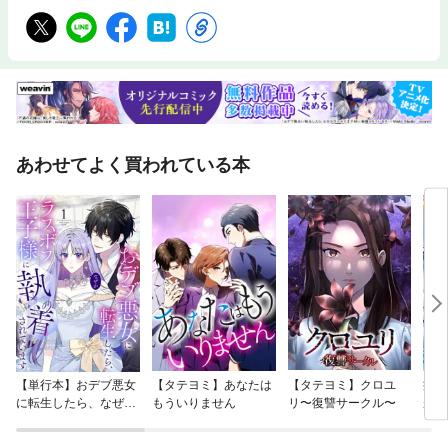
あわせてよく買われている本
【単行本】おデブ悪女
【タテヨミ】あなたは
【タテヨミ】クロユ
病弱
に転生したら、なぜか
もういりません
リ〜復讐サークル〜
が、
ラスボス王子様に執着
ぎて
されています
たち