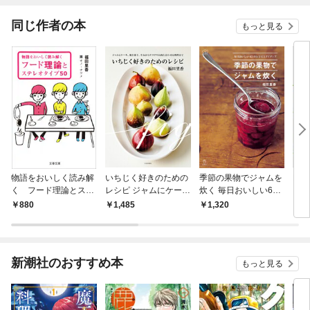
ね！
同じ作者の本
もっと見る
物語をおいしく読み解
いちじく好きのための
季節の果物でジャムを
R先
く フード理論とステ
レシピ ジャムにケー
炊く 毎日おいしい63
レオタイプ50
キ、焼き菓子、それか
のレシピとアイディア
880
1,485
1,320
9
らサラダやお肉と合わ
せる料理
新潮社のおすすめ本
もっと見る