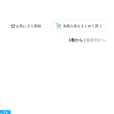
お気に入り登録
未購入巻をまとめて買う
1巻から
|
最新刊から