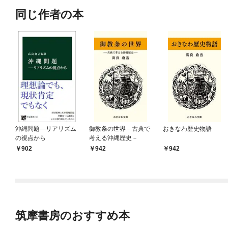
同じ作者の本
沖縄問題―リアリズム
御教条の世界－古典で
おきなわ歴史物語
の視点から
考える沖縄歴史－
902
942
942
筑摩書房のおすすめ本