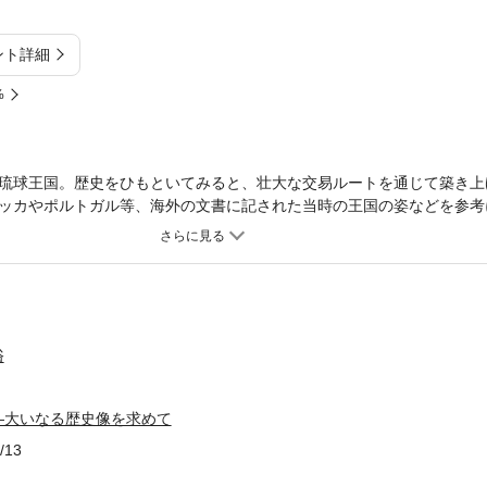
ント詳細
%
琉球王国。歴史をひもといてみると、壮大な交易ルートを通じて築き上
ッカやポルトガル等、海外の文書に記された当時の王国の姿などを参考
わけいる。沖縄独自の文化と世界像に新たな光をあてた歴史的名著。
俗
―大いなる歴史像を求めて
/13