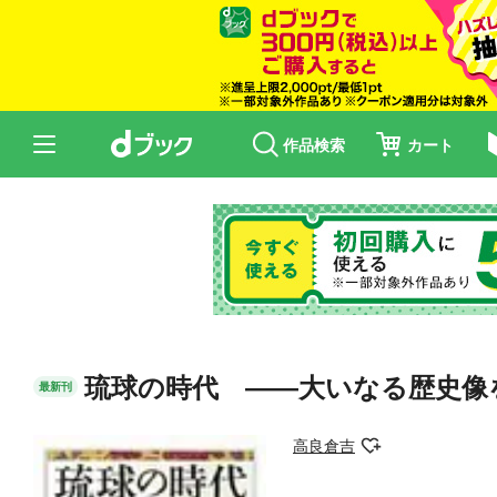
作品検索
カート
琉球の時代 ――大いなる歴史像
最新刊
高良倉吉