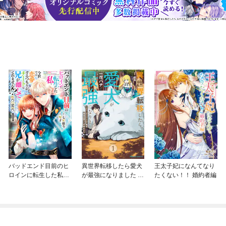
バッドエンド目前のヒ
異世界転移したら愛犬
王太子妃になんてなり
ロインに転生した私、
が最強になりました ～
たくない！！ 婚約者編
今世では恋愛するつも
シルバーフェンリルと
りがチートな兄が離し
俺が異世界暮らしを始
てくれません！？@C
めたら～ THE COMIC
OMIC