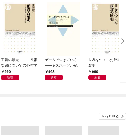
正義の暴走 ――凡庸
ゲームで生きていく
世界をつくった奴隷の
な悪についての心理学
――ｅスポーツが変え
歴史
（
る教育とキャリア
990
968
990
新着
新着
新着
もっと見る