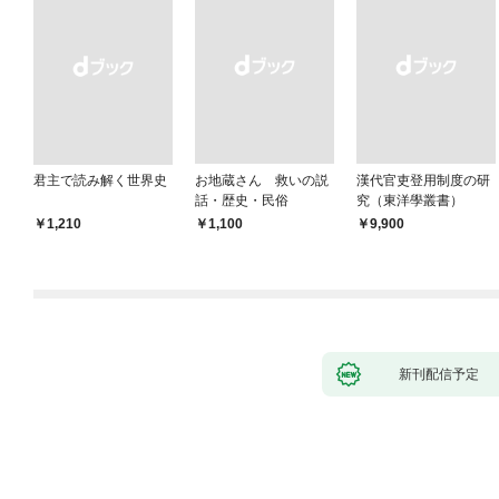
君主で読み解く世界史
お地蔵さん 救いの説
漢代官吏登用制度の研
話・歴史・民俗
究（東洋學叢書）
￥1,210
￥1,100
￥9,900
新刊配信予定