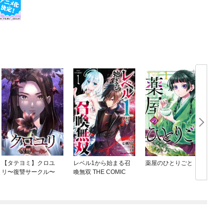
【タテヨミ】クロユ
レベル1から始まる召
薬屋のひとりごと
リ〜復讐サークル〜
喚無双 THE COMIC