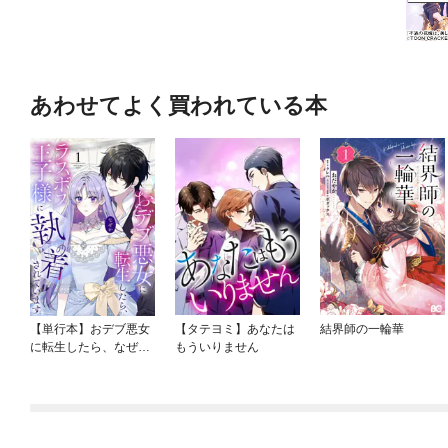
あわせてよく買われている本
【単行本】おデブ悪女
【タテヨミ】あなたは
結界師の一輪華
に転生したら、なぜか
もういりません
ラスボス王子様に執着
されています