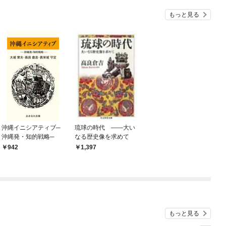
もっと見る
沖縄イニシアティブ─
琉球の時代 ――大い
沖縄発・知的戦略─
なる歴史像を求めて
942
1,397
もっと見る