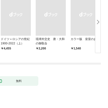
ドイツ＝ロシアの世紀
琉球外交史 唐・大和
カラー版 皇室のお宝
1900-2022（上）
の御取合
￥4,455
￥2,200
￥1,540
￥
無料