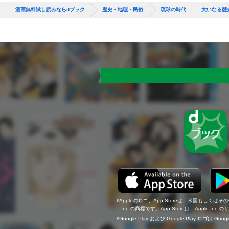
漫画無料試し読みならdブック
歴史・地理・民俗
琉球の時代 ――大いなる歴
Appleのロゴ、App Storeは、米国もしくはそ
Inc.の商標です。App Storeは、Apple In
Google Play および Google Play ロゴは Go