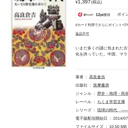
1,397
(税込)
ポイ
12
pt
獲得
dカード利用でさらにポイント+2
返品不可
いまだ多くの謎に包まれた古
化を誇っていた。中国、マラ
の栄光と悲劇の歴史ドラマに
著者
高良倉吉
出版社
筑摩書房
ジャンル
歴史・地理・民
レーベル
ちくま学芸文庫
シリーズ
琉球の時代 ―
電子版配信開始日
2014/07
ファイルサイズ
10.50 MB