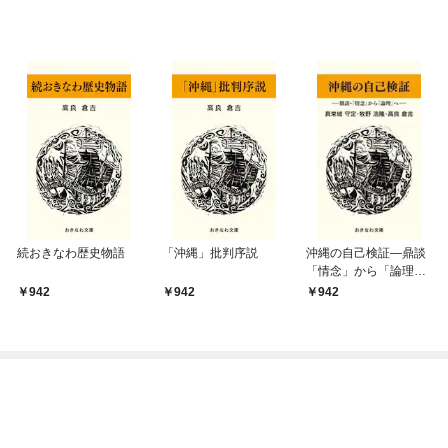
続おきなわ歴史物語
「沖縄」批判序説
沖縄の自己検証―鼎談
「情念」から「論理」
へ―
942
942
942