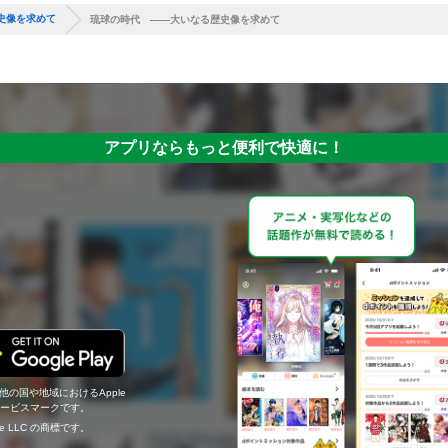
史像を求めて
琉球の時代 ――大いなる歴史像を求めて
アプリならもっと便利で快適に！
の他の国や地域におけるApple
c.のサービスマークです。
ogle LLC の商標です。