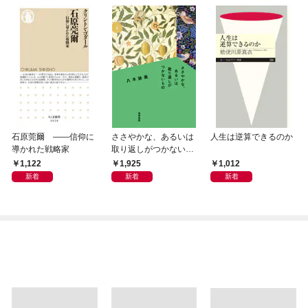
石原莞爾 ――信仰に
ささやかな、あるいは
人生は逆算できるのか
導かれた戦略家
取り返しがつかないも
の
1,122
1,925
1,012
新着
新着
新着