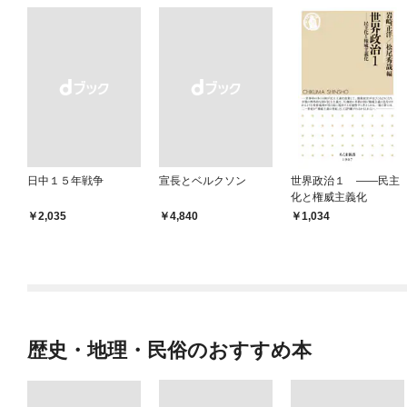
日中１５年戦争
宣長とベルクソン
世界政治１ ――民主
化と権威主義化
￥2,035
￥4,840
1,034
歴史・地理・民俗のおすすめ本