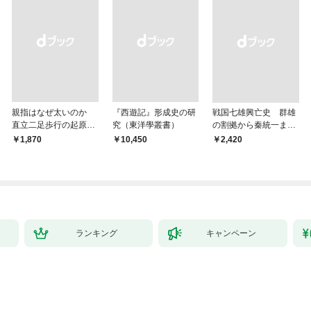
親指はなぜ太いのか
『西遊記』形成史の研
戦国七雄興亡史 群雄
直立二足歩行の起原に
究（東洋學叢書）
の割拠から秦統一まで
迫る
の道程
￥1,870
￥10,450
￥2,420
ランキング
キャンペーン