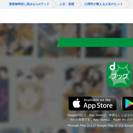
漫画無料試し読みならdブック
人文・思想
心理学が教える人生のヒント
Appleのロゴ、App Storeは、米国もしくはそ
Inc.の商標です。App Storeは、Apple In
Google Play および Google Play ロゴは Go