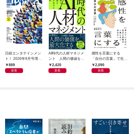
日経エンタテインメン
AI時代の人材マネジメ
感性を言葉にする
ト！ 2026年9月号増刊
ント 人間の価値を最
「自分の言葉」で生き
【表紙：EBiDAN】
大化する条件
るための教科書
889
2,420
2,090
新着
新着
新着