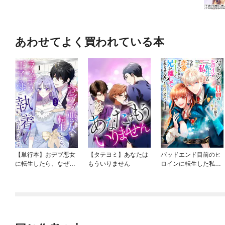
あわせてよく買われている本
【単行本】おデブ悪女
【タテヨミ】あなたは
バッドエンド目前のヒ
に転生したら、なぜか
もういりません
ロインに転生した私、
ラスボス王子様に執着
今世では恋愛するつも
されています
りがチートな兄が離し
てくれません！？@C
OMIC