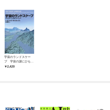
宇宙のランドスケー
プ 宇宙の謎にひも理
論が答えを出す
2,420