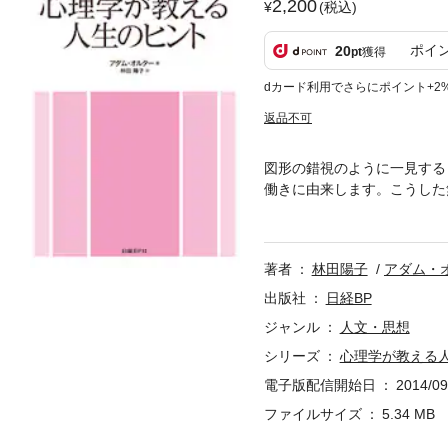
2,200
(税込)
ポイ
20
pt
獲得
dカード利用でさらにポイント+2
返品不可
図形の錯視のように一見する
働きに由来します。こうした
私たちは自らの健康、知恵、
乱暴な酔っ払いをピンク色の
せなくなる。・青い光は人の
著者
林田陽子
アダム・
だけで犯罪率が低下した。・
ーヒーにお金を払う人の割合
出版社
日経BP
投資家の判断が相対的に大胆
ジャンル
人文・思想
良かった。・私たちの記憶は
シリーズ
心理学が教える
で、学生に試験勉強をさせる
者は、「レンガ壁に面した病
電子版配信開始日
2014/09
ていた患者よりも幸福度が4
ファイルサイズ
5.34 MB