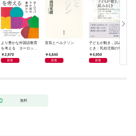
より豊かな外国語教育
宣長とベルクソン
子どもが動き，試みる
を考える ヨーロッパ
とき：乳幼児期の学び
9か国の事例から
におけるドゥルーズ／
2,970
4,840
4,950
ガタリ論
新着
新着
新着
無料