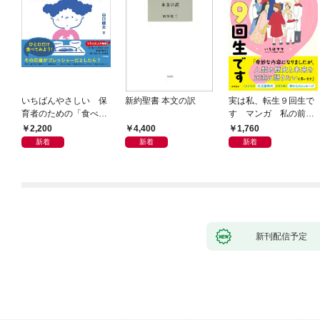
いちばんやさしい 保
新約聖書 本文の訳
実は私、転生９回生で
育者のための「食べな
す マンガ 私の前世
い子」サポートＢＯＯ
物語
2,200
4,400
1,760
Ｋ 偏食・少食のお悩
新着
新着
新着
み解決！
新刊配信予定