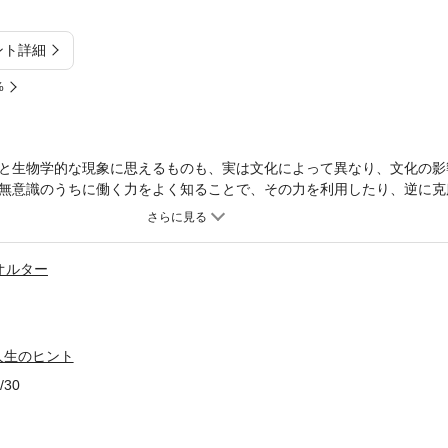
ント詳細
%
と生物学的な現象に思えるものも、実は文化によって異なり、文化の影
無意識のうちに働く力をよく知ることで、その力を利用したり、逆に克
幸福を最大限に高めることができます。以下は本書の例。・私たちは色
待機房に入れると、たちまち静かになる。ピンク色を見つめると、人は
気持ちを落ち着かせる。奈良県警察が犯罪多発地点に青い光の照明を設
オルター
私たちは他人の目を気にする。人の目を描いた絵画を壁にかけただけで
が高くなった。・ぐずついた天気は、投資家の判断を慎重にさせる。逆
になる。金融の専門家が世界の26の株式市場を調査したところ、晴天
場所と結びついている。知恵のある教師は、本番の試験会場とできるだ
人生のヒント
。・胆のう手術を受けた患者の回復状況を調査したところ、「樹木が見
室」の患者よりも平均して数日早く退院できた。自然の風景を見ていた
/30
倍も高かった。