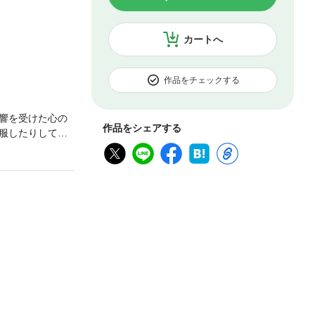
カートへ
作品をチェックする
響を受けた心の
作品をシェアする
服したりして、
に影響される。
一時的に力を出
置すると、それ
、無人販売のコ
に晴天の日は、
の日の方が株価が
けよく似た状況
える病室」の患
患者は、壁を見