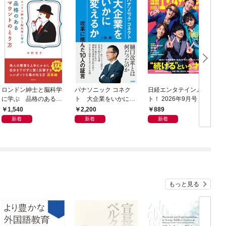
ロンドン紳士と脳科学
パナソニック コネク
日経エンタテインメン
日
に学ぶ 品格のあるマ
ト 大企業をいかに変
ト！ 2026年9月号 [雑
年
ウントのとり方
えるか
誌]
1,540
2,200
889
新着
新着
新着
もっと見る