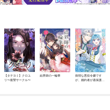
【タテヨミ】クロユ
結界師の一輪華
病弱な悪役令嬢です
リ〜復讐サークル〜
が、婚約者が過保護す
ぎて逃げ出したい(私た
ち犬猿の仲でしたよ
ね！？)