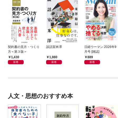
契約書の見方・つくり
談話室米澤
日経ウーマン 2026年9
方＜第３版＞
月号 [雑誌]
1,430
1,980
889
新着
新着
新着
人文・思想のおすすめ本