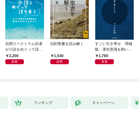
自閉スペクトラム症者
旧約聖書を読み解く
すごい引き寄せ 増補
が小説をめぐって語り
版 潜在意識を飼い馴
あう
らす方法
2,200
1,540
1,760
新着
新着
新着
ランキング
キャンペーン