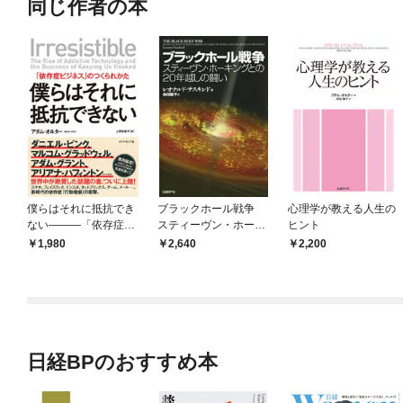
同じ作者の本
僕らはそれに抵抗でき
ブラックホール戦争
心理学が教える人生の
ない―――「依存症ビ
スティーヴン・ホーキ
ヒント
ジネス」のつくられか
ングとの２０年越しの
1,980
2,640
2,200
た
闘い
日経BPのおすすめ本