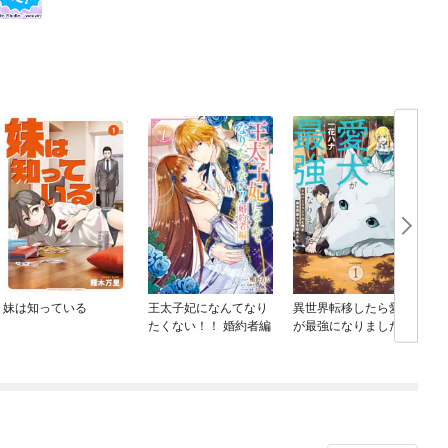
妹は知っている
王太子妃になんてなり
異世界転移したら愛犬
たくない！！ 婚約者編
が最強になりました ～
シルバーフェンリルと
俺が異世界暮らしを始
めたら～ THE COMIC