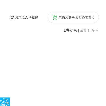
お気に入り登録
未購入巻をまとめて買う
1巻から
|
最新刊から