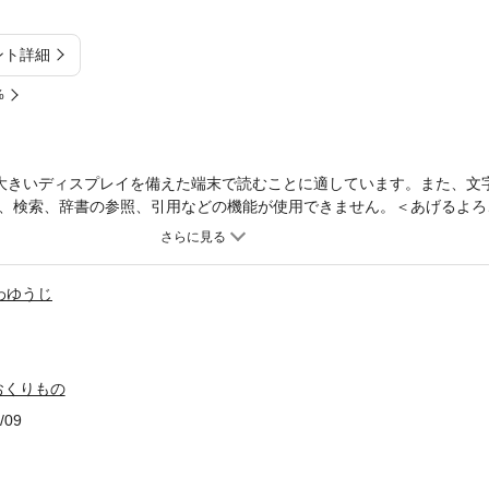
ント詳細
%
大きいディスプレイを備えた端末で読むことに適しています。また、文
、検索、辞書の参照、引用などの機能が使用できません。＜あげるよろ
たごパンダがしあわせもとめて行ったのは？子どもから大人までプレゼ
リーズ第３弾】
わゆうじ
おくりもの
/09