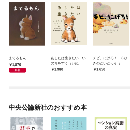
まてるもん
あしたは生きたい い
チビ、にげろ！ ８ひ
のちをすくういぬ
きのだいだっそう
1,870
1,980
1,650
新着
中央公論新社のおすすめ本