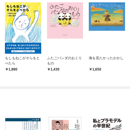
もしもねこがそらをと
ふたごパンダのおくり
海を見たかったかかし
べたら
もの
1,980
1,430
1,650