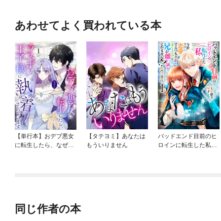
あわせてよく買われている本
【単行本】おデブ悪女
【タテヨミ】あなたは
バッドエンド目前のヒ
に転生したら、なぜか
もういりません
ロインに転生した私、
ラスボス王子様に執着
今世では恋愛するつも
されています
りがチートな兄が離し
てくれません！？@C
OMIC
同じ作者の本