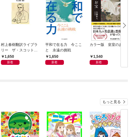
村上春樹翻訳ライブラ
平和で在る力 今ここ
カラー版 皇室のお宝
リー ザ・スコット・
と 永遠の挑戦
フィッツジェラルド・
1,650
1,650
1,540
ブック
新着
新着
新着
もっと見る