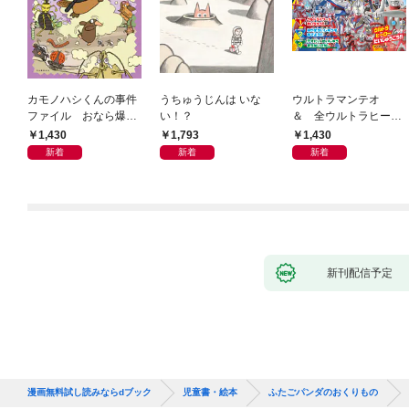
カモノハシくんの事件
うちゅうじんは いな
ウルトラマンテオ
ファイル おなら爆
い！？
＆ 全ウルトラヒーロ
弾！ 危機イッパツ編
ー大集合 あそべるず
1,430
1,793
1,430
かん
新着
新着
新着
新刊配信予定
漫画無料試し読みならdブック
児童書・絵本
ふたごパンダのおくりもの