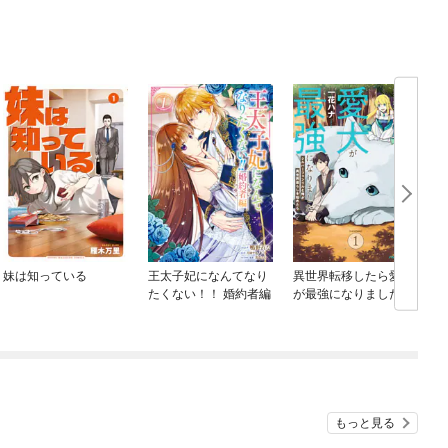
妹は知っている
王太子妃になんてなり
異世界転移したら愛犬
たくない！！ 婚約者編
が最強になりました ～
シルバーフェンリルと
俺が異世界暮らしを始
めたら～ THE COMIC
もっと見る