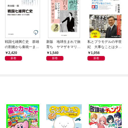
戦国七雄興亡史 群雄
新版 地球生まれで旅
私とプラモデルの半世
の割拠から秦統一まで
育ち ヤマザキマリ流
紀 大事なことはタミ
の道程
人生論
ヤが教えてくれた
2,420
1,540
1,056
新着
新着
新着