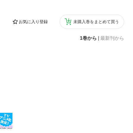
お気に入り登録
未購入巻をまとめて買う
1巻から
|
最新刊から