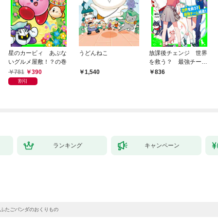
星のカービィ あぶな
うどんねこ
放課後チェンジ 世界
いグルメ屋敷！？の巻
を救う？ 最強チーム
結成！
781
390
1,540
836
割引
ランキング
キャンペーン
ふたごパンダのおくりもの