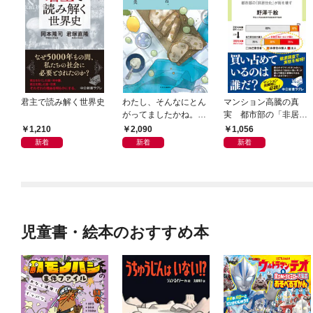
君主で読み解く世界史
わたし、そんなにとん
マンション高騰の真
がってましたかね。
実 都市部の「非居住
獅子座、Ａ型、丙午は
化」が街を壊す
1,210
2,090
1,056
めぐる
新着
新着
新着
児童書・絵本のおすすめ本