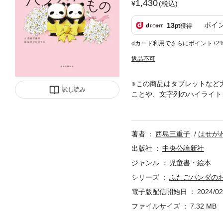
1,430
(税込)
ポイ
13
pt
獲得
dカード利用でさらにポイント+2
返品不可
※この商品はタブレットなど
試し読み
ことや、文字列のハイライト
あわせ＞ゆらん ゆらん。ふ
１冊。【大好評癒やし絵本シ
著者
西島三重子
はせが
出版社
中央公論新社
ジャンル
児童書・絵本
シリーズ
ふたごパンダの
電子版配信開始日
2024/02
ファイルサイズ
7.32 MB