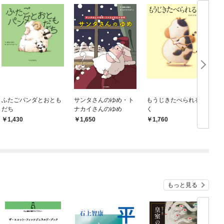
ふたごパンダとおとも
サンタさんのゆめ・ト
もうじきたべられるぼ
だち
ナカイさんのゆめ
く
1,430
1,650
1,760
もっと見る