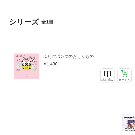
シリーズ
全1冊
ふたごパンダのおくりもの
1,430
試し読み
カートへ