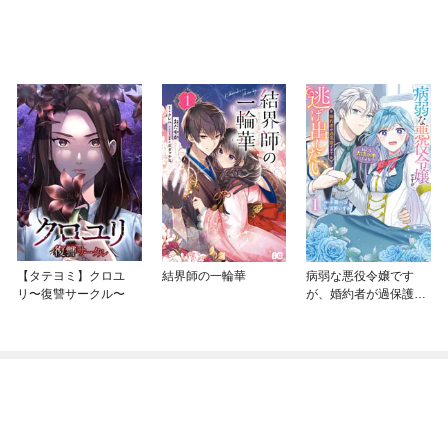
【タテヨミ】クロユ
結界師の一輪華
病弱な悪役令嬢です
リ〜復讐サークル〜
が、婚約者が過保護す
ぎて逃げ出したい(私た
ち犬猿の仲でしたよ
ね！？)