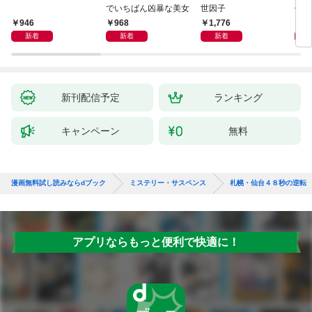
でいちばん凶暴な美女
世因子
件〈
946
968
1,776
9
新着
新着
新着
新刊配信予定
ランキング
キャンペーン
無料
漫画無料試し読みならdブック
ミステリー・サスペンス
札幌・仙台４８秒の逆転
アプリならもっと便利で快適に！