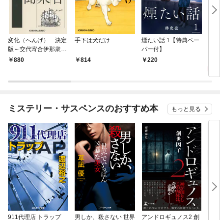
変化（へんげ） 決定
手下は犬だけ
煙たい話 1【特典ペー
マリ
版～交代寄合伊那衆異
パー付】
聞（1）～
1,
880
814
220
ミステリー・サスペンスのおすすめ本
もっと見る
911代理店 トラップ
男しか、殺さない 世界
アンドロギュノス2 創
スー