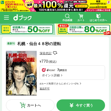
作品検索
カート
はじめての方へ
札幌・仙台４８秒の逆転
最新刊
深谷忠記
770
(税込)
7
pt
獲得
ポイント詳細
dカード利用でさらにポイント+2%
返品不可
カートへ
今すぐ買う