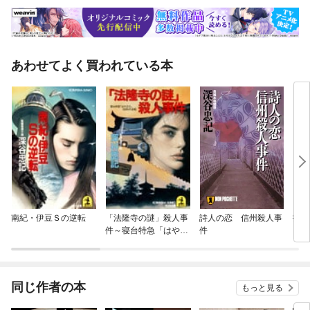
あわせてよく買われている本
南紀・伊豆Ｓの逆転
「法隆寺の謎」殺人事
詩人の恋 信州殺人事
指宿
件～寝台特急「はやぶ
件
さ」１８０秒の逆転～
同じ作者の本
もっと見る