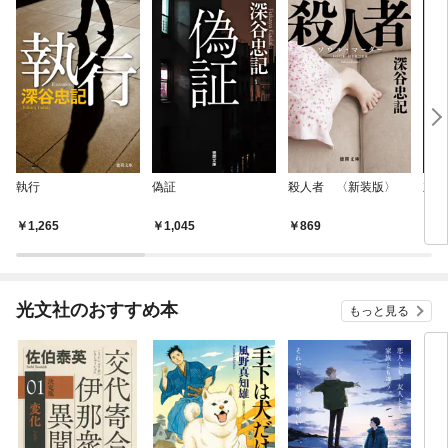
執行
偽証
殺人者 〈新装版〉
立証
1,265
1,045
869
8
光文社のおすすめ本
もっと見る