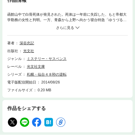
作品情報
函館山中で白骨死体が発見された。死体は一年前に失踪した、もと帝都大
学勤務の女性と判明。一方、青森から上野へ向かう寝台特急「ゆうづる」
の車中で退職刑事が殺された。そして死体からは帝都大学の電話番号が書
かれたメモが。事件の謎を追う壮（ソウ）と美緒（みお）。二転三転する
犯人像と鉄壁の時刻表トリック。アリバイ崩しの力作！
著者
深谷忠記
出版社
光文社
ジャンル
ミステリー・サスペンス
レーベル
光文社文庫
シリーズ
札幌・仙台４８秒の逆転
電子版配信開始日
2014/08/26
ファイルサイズ
0.20 MB
作品をシェアする